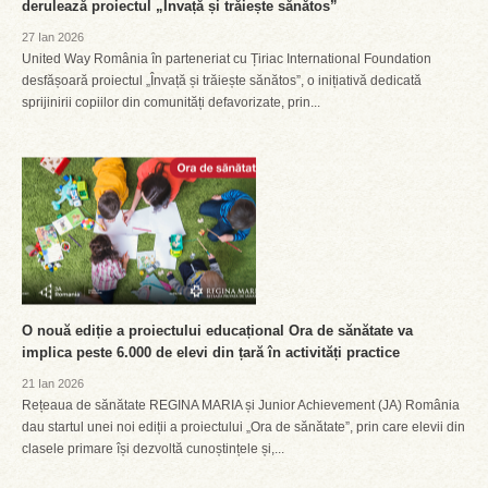
derulează proiectul „Învață și trăiește sănătos”
27 Ian 2026
United Way România în parteneriat cu Țiriac International Foundation
desfășoară proiectul „Învață și trăiește sănătos”, o inițiativă dedicată
sprijinirii copiilor din comunități defavorizate, prin...
O nouă ediție a proiectului educațional Ora de sănătate va
implica peste 6.000 de elevi din țară în activități practice
21 Ian 2026
Rețeaua de sănătate REGINA MARIA și Junior Achievement (JA) România
dau startul unei noi ediții a proiectului „Ora de sănătate”, prin care elevii din
clasele primare își dezvoltă cunoștințele și,...