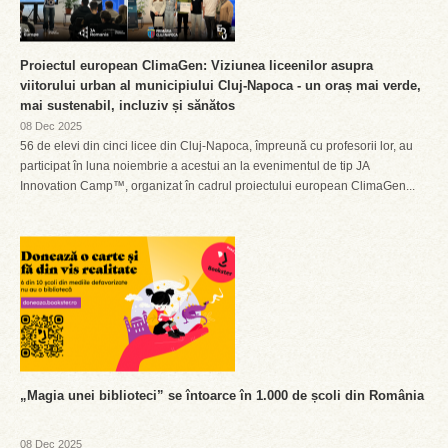
Proiectul european ClimaGen: Viziunea liceenilor asupra
viitorului urban al municipiului Cluj-Napoca - un oraș mai verde,
mai sustenabil, incluziv și sănătos
08 Dec 2025
56 de elevi din cinci licee din Cluj-Napoca, împreună cu profesorii lor, au
participat în luna noiembrie a acestui an la evenimentul de tip JA
Innovation Camp™, organizat în cadrul proiectului european ClimaGen...
„Magia unei biblioteci” se întoarce în 1.000 de școli din România
08 Dec 2025