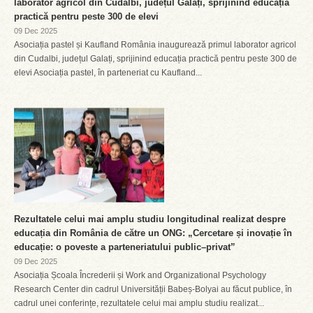
laborator agricol din Cudalbi, județul Galați, sprijinind educația
practică pentru peste 300 de elevi
09 Dec 2025
Asociația pastel și Kaufland România inaugurează primul laborator agricol
din Cudalbi, județul Galați, sprijinind educația practică pentru peste 300 de
elevi Asociația pastel, în parteneriat cu Kaufland...
Rezultatele celui mai amplu studiu longitudinal realizat despre
educația din România de către un ONG: „Cercetare și inovație în
educație: o poveste a parteneriatului public–privat”
09 Dec 2025
Asociația Școala Încrederii și Work and Organizational Psychology
Research Center din cadrul Universității Babeș-Bolyai au făcut publice, în
cadrul unei conferințe, rezultatele celui mai amplu studiu realizat...