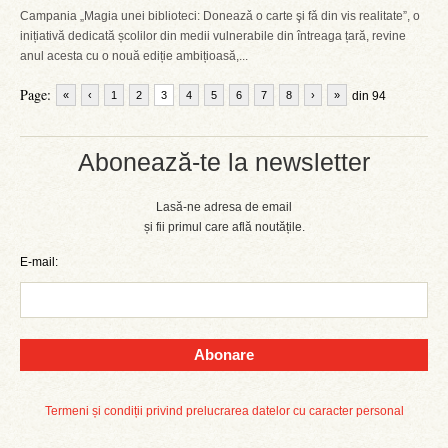
Campania „Magia unei biblioteci: Doneazǎ o carte şi fǎ din vis realitate”, o
inițiativă dedicată școlilor din medii vulnerabile din întreaga țară, revine
anul acesta cu o nouă ediție ambițioasă,...
Page:
«
‹
1
2
3
4
5
6
7
8
›
»
din 94
Abonează-te la newsletter
Lasă-ne adresa de email
și fii primul care află noutățile.
E-mail:
Abonare
Termeni și condiții privind prelucrarea datelor cu caracter personal