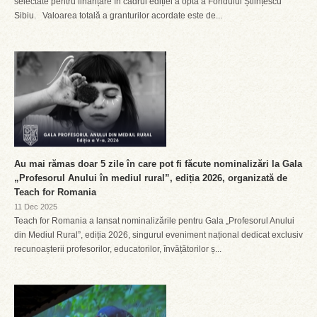
selectate pentru finanțare în cadrul ediției a opta a Fondului Științescu
Sibiu. Valoarea totală a granturilor acordate este de...
Au mai rămas doar 5 zile în care pot fi făcute nominalizări la Gala
„Profesorul Anului în mediul rural”, ediția 2026, organizată de
Teach for Romania
11 Dec 2025
Teach for Romania a lansat nominalizările pentru Gala „Profesorul Anului
din Mediul Rural”, ediția 2026, singurul eveniment național dedicat exclusiv
recunoașterii profesorilor, educatorilor, învățătorilor ș...