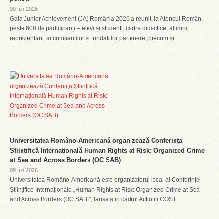
09 Iun 2026
Gala Junior Achievement (JA) România 2026 a reunit, la Ateneul Român,
peste 600 de participanți – elevi și studenți, cadre didactice, alumni,
reprezentanți ai companiilor și fundațiilor partenere, precum și...
Universitatea Româno-Americană organizează Conferința
Științifică Internațională Human Rights at Risk: Organized Crime
at Sea and Across Borders (OC SAB)
09 Iun 2026
Universitatea Româno-Americană este organizatorul local al Conferinței
Științifice Internaționale „Human Rights at Risk: Organized Crime at Sea
and Across Borders (OC SAB)”, lansată în cadrul Acțiunii COST...