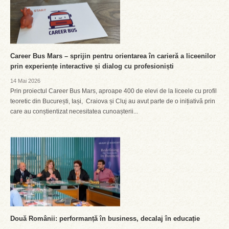
Career Bus Mars – sprijin pentru orientarea în carieră a liceenilor
prin experiențe interactive și dialog cu profesioniști
14 Mai 2026
Prin proiectul Career Bus Mars, aproape 400 de elevi de la liceele cu profil
teoretic din București, Iași, Craiova și Cluj au avut parte de o inițiativă prin
care au conștientizat necesitatea cunoașterii...
Două Românii: performanță în business, decalaj în educație