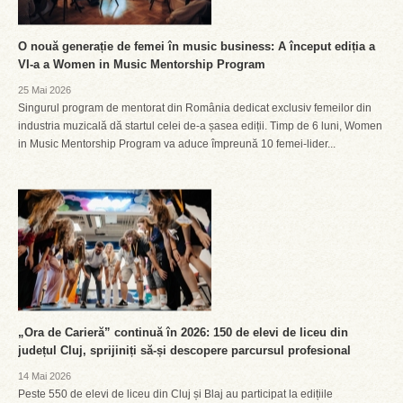
O nouă generație de femei în music business: A început ediția a
VI-a a Women in Music Mentorship Program
25 Mai 2026
Singurul program de mentorat din România dedicat exclusiv femeilor din
industria muzicală dă startul celei de-a șasea ediții. Timp de 6 luni, Women
in Music Mentorship Program va aduce împreună 10 femei-lider...
„Ora de Carieră” continuă în 2026: 150 de elevi de liceu din
județul Cluj, sprijiniți să-și descopere parcursul profesional
14 Mai 2026
Peste 550 de elevi de liceu din Cluj și Blaj au participat la edițiile