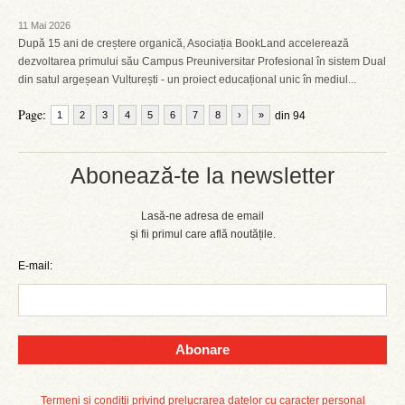
11 Mai 2026
După 15 ani de creștere organică, Asociația BookLand accelerează
dezvoltarea primului său Campus Preuniversitar Profesional în sistem Dual
din satul argeșean Vulturești - un proiect educațional unic în mediul...
Page:
1
2
3
4
5
6
7
8
›
»
din 94
Abonează-te la newsletter
Lasă-ne adresa de email
și fii primul care află noutățile.
E-mail:
Abonare
Termeni și condiții privind prelucrarea datelor cu caracter personal