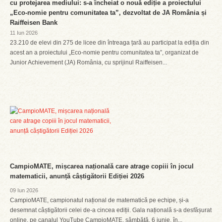
cu protejarea mediului: s-a încheiat o nouă ediție a proiectului
„Eco-nomie pentru comunitatea ta”, dezvoltat de JA România și
Raiffeisen Bank
11 Iun 2026
23.210 de elevi din 275 de licee din întreaga țară au participat la ediția din
acest an a proiectului „Eco-nomie pentru comunitatea ta”, organizat de
Junior Achievement (JA) România, cu sprijinul Raiffeisen...
CampioMATE, mișcarea națională care atrage copiii în jocul
matematicii, anunță câștigătorii Ediției 2026
09 Iun 2026
CampioMATE, campionatul național de matematică pe echipe, și-a
desemnat câștigătorii celei de-a cincea ediții. Gala națională s-a desfășurat
online, pe canalul YouTube CampioMATE, sâmbătă, 6 iunie, în...