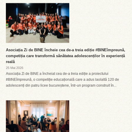
Asociația Zi de BINE încheie cea de-a treia ediție #BINEîmpreună,
competiția care transformă sănătatea adolescenților în experiență
reală
25 Mai 2026
Asociația Zi de BINE a încheiat cea de-a treia ediție a proiectului
#BINEîmpreună, o competiție educațională care a adus laolaltă 120 de
adolescenți din patru licee bucureștene, într-un program construit în...