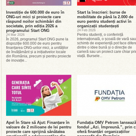
Investiție de 600.000 de euro în
Start la înscrieri: burse de
ONG-uri mici și proiecte care
mobilitate de până la 2.000 de
răspund noilor schimbări din
euro pentru studenți activi în
societate, prin ediția 2026 a
organizații studențești
programului Start ONG
24 Feb 2026
Pentru studenți, o conferință
24 Mar 2026
internațională, o școală de vară sa
În 2026, programul Start ONG pune la
schimb de experiență pot face difer
dispoziție 600.000 de euro pentru
dintre o idee bună și o direcție de
finanțarea ONG-urilor mici, a unităților
carieră sau un proiect care chiar pr
de învățământ și a inițiativelor locale
viață. Bursele...
din România, precum și pentru proiecte
de inovație...
Apel În Stare să Ajut: Finanțare în
Fundația OMV Petrom lanseaz
valoare de 2 milioane de lei pentru
fondul „Azi. Împreună.”, prin c
proiecte care sprijină sănătatea
oferă finanțări organizațiilor