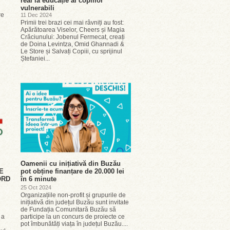
real la educație al copiilor
vulnerabili
re
11 Dec 2024
Primii trei brazi cei mai râvniți au fost:
Apărătoarea Viselor, Cheers și Magia
Crăciunului: Jobenul Fermecat, creați
de Doina Levintza, Omid Ghannadi &
Le Store și Salvați Copiii, cu sprijinul
Ștefaniei...
Oamenii cu inițiativă din Buzău
E
pot obține finanțare de 20.000 lei
ORD
în 6 minute
25 Oct 2024
Organizațiile non-profit și grupurile de
inițiativă din județul Buzău sunt invitate
de Fundația Comunitară Buzău să
 a
participe la un concurs de proiecte ce
pot îmbunătăți viața în județul Buzău....