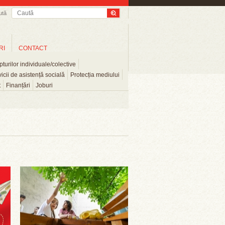
ută
RI
CONTACT
turilor individuale/colective
icii de asistență socială
Protecția mediului
t
Finanțări
Joburi