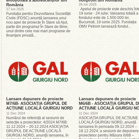
emoțională a adolescenților din
nonprofit din România
România
26 Iun 2025
Apelul de proiecte este deschis înt
27 Iun 2025
19 iunie - 24 iulie; Valoarea totală a
Fundația pentru Dezvoltarea Societății
fondului este de 1.500.000 lei.
Civile (FDSC) anunță lansarea unui
București, 19 iunie 2025. Fundația
nou apel de proiecte În Stare să Ajut,
OMV Petrom lansează fondul...
parte din programul În Stare de Bine,
unul dintre cele mai mari programe de
finanțare privată...
Lansare depunere de proiecte
Lansare depunere de proiecte
M7/6B- ASOCIAȚIA GRUPUL DE
M6/6B - ASOCIAȚIA GRUPUL D
ACȚIUNE LOCALĂ GIURGIU NORD
ACȚIUNE LOCALĂ GIURGIU N
11 Dec 2024
11 Dec 2024
Numărul de referință al sesiunii de
ASOCIAȚIA GRUPUL DE ACȚIUNE
selecție a proiectelor: 4/2024 M7/6B:
LOCALĂ GIURGIU NORD, anunță
11.12.2024 – 20.12.2024 ASOCIAȚIA
lansarea în perioada 09.12.2024 –
GRUPUL DE ACȚIUNE LOCALĂ
18.12.2024, a sesiunii de depunere
GIURGIU NORD, anunță lansarea, în
proiectelor pentru Măsura 6/6B –