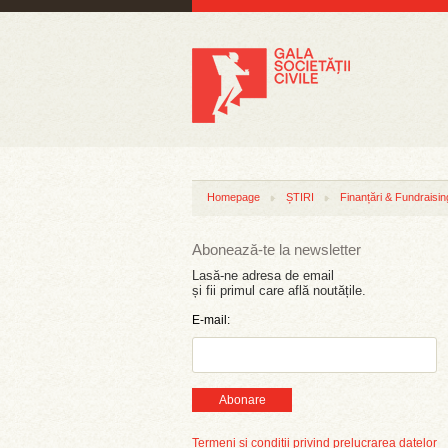
Homepage
ȘTIRI
Finanțări & Fundraisin
Abonează-te la newsletter
Lasă-ne adresa de email
și fii primul care află noutățile.
E-mail:
Abonare
Termeni și condiții privind prelucrarea datelor