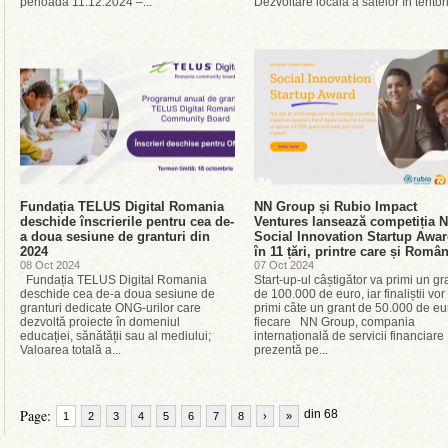
perioada 11.12.2024 –...
Dezvoltare locală a satelor în teritori
Fundația TELUS Digital Romania
NN Group și Rubio Impact
deschide înscrierile pentru cea de-
Ventures lansează competiția 
a doua sesiune de granturi din
Social Innovation Startup Awa
2024
în 11 țări, printre care și Româ
08 Oct 2024
07 Oct 2024
Fundația TELUS Digital Romania
Start-up-ul câștigător va primi un gr
deschide cea de-a doua sesiune de
de 100.000 de euro, iar finaliștii vor
granturi dedicate ONG-urilor care
primi câte un grant de 50.000 de eu
dezvoltă proiecte în domeniul
fiecare NN Group, compania
educației, sănătății sau al mediului;
internațională de servicii financiare
Valoarea totală a...
prezentă pe...
Page:
din 68
1
2
3
4
5
6
7
8
›
»