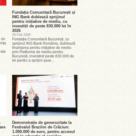
Fundația Comunitară București și
ING Bank dublează sprijinul
pentru inițiative de mediu, cu
investiții de peste 830.000 lei în
2026
20 Feb 2026
u un
Fundația Comunitară București, cu
ența
sprijinul ING Bank România, dublează
finanțarea pentru inițiative de mediu
inde
prin Platforma de mediu pentru
București, investind peste 830.000 de
lei pentru a sprijini șase...
ă
Demonstrație de generozitate la
are
Festivalul Brazilor de Crăciun:
1.000.000 de euro, pentru accesul