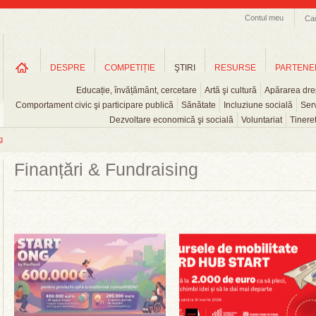
Contul meu
Ca
DESPRE
COMPETIȚIE
ŞTIRI
RESURSE
PARTENE
Educație, învățământ, cercetare
Artă şi cultură
Apărarea drep
Comportament civic şi participare publică
Sănătate
Incluziune socială
Serv
Dezvoltare economică şi socială
Voluntariat
Tinere
g
Finanțări & Fundraising