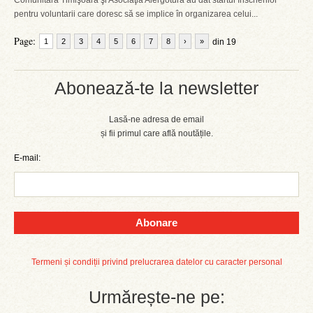
Comunitară Timişoara şi Asociaţia Alergotura au dat startul înscrierilor
pentru voluntarii care doresc să se implice în organizarea celui...
Page:
1
2
3
4
5
6
7
8
›
»
din 19
Abonează-te la newsletter
Lasă-ne adresa de email
și fii primul care află noutățile.
E-mail:
Abonare
Termeni și condiții privind prelucrarea datelor cu caracter personal
Urmărește-ne pe: