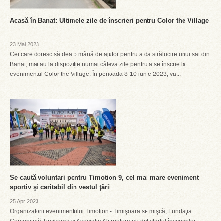
Acasă în Banat: Ultimele zile de înscrieri pentru Color the Village
23 Mai 2023
Cei care doresc să dea o mână de ajutor pentru a da strălucire unui sat din
Banat, mai au la dispoziție numai câteva zile pentru a se înscrie la
evenimentul Color the Village. În perioada 8-10 iunie 2023, va...
Se caută voluntari pentru Timotion 9, cel mai mare eveniment
sportiv şi caritabil din vestul ţării
25 Apr 2023
Organizatorii evenimentului Timotion - Timişoara se mişcă, Fundaţia