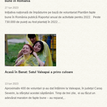
bune în România
27 Iun 2023
Inițiativa națională de împădurire pe bază de voluntariat Plantăm fapte
bune în România publică Raportul anual de activitate pentru 2022. Peste
730.000 de puieți au fost plantați în 2022....
Acasă în Banat: Satul Valeapai a prins culoare
13 Iun 2023
Aproximativ 400 de voluntari și-au dat întâlnire la Valeapai, în județul Caraș
Severin, la sfârșitul acestei săptămâni. Timp de trei zile, ei au făcut un
adevărat maraton de fapte bune – au reparat,...