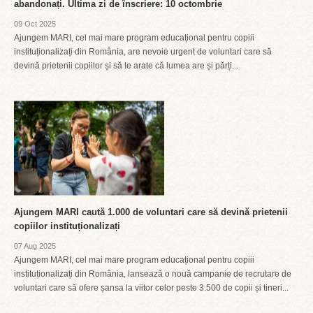
abandonați. Ultima zi de înscriere: 10 octombrie
09 Oct 2025
Ajungem MARI, cel mai mare program educațional pentru copiii
instituționalizați din România, are nevoie urgent de voluntari care să
devină prietenii copiilor și să le arate că lumea are și părți...
Ajungem MARI caută 1.000 de voluntari care să devină prietenii
copiilor instituționalizați
07 Aug 2025
Ajungem MARI, cel mai mare program educațional pentru copiii
instituționalizați din România, lansează o nouă campanie de recrutare de
voluntari care să ofere șansa la viitor celor peste 3.500 de copii și tineri...