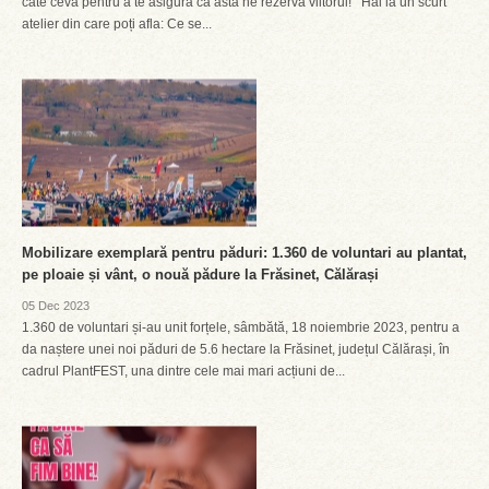
câte ceva pentru a te asigura că asta ne rezervă viitorul! Hai la un scurt
atelier din care poți afla: Ce se...
Mobilizare exemplară pentru păduri: 1.360 de voluntari au plantat,
pe ploaie și vânt, o nouă pădure la Frăsinet, Călărași
05 Dec 2023
1.360 de voluntari și-au unit forțele, sâmbătă, 18 noiembrie 2023, pentru a
da naștere unei noi păduri de 5.6 hectare la Frăsinet, județul Călărași, în
cadrul PlantFEST, una dintre cele mai mari acțiuni de...