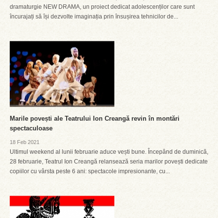
dramaturgie NEW DRAMA, un proiect dedicat adolescenților care sunt
încurajați să își dezvolte imaginația prin însușirea tehnicilor de...
Marile povești ale Teatrului Ion Creangă revin în montări
spectaculoase
18 Feb 2021
Ultimul weekend al lunii februarie aduce vești bune. Începând de duminică,
28 februarie, Teatrul Ion Creangă relansează seria marilor povești dedicate
copiilor cu vârsta peste 6 ani: spectacole impresionante, cu...