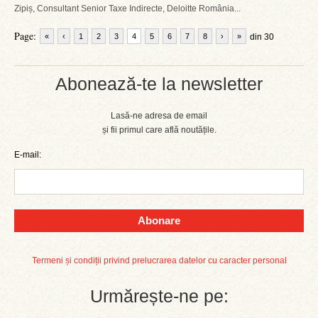
Zipiș, Consultant Senior Taxe Indirecte, Deloitte România...
Page:
«
‹
1
2
3
4
5
6
7
8
›
»
din 30
Abonează-te la newsletter
Lasă-ne adresa de email
și fii primul care află noutățile.
E-mail:
Abonare
Termeni și condiții privind prelucrarea datelor cu caracter personal
Urmărește-ne pe: