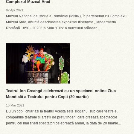
Complexul Muzeal Arad
02 Apr 2021
Muzeul Național de Istorie a României (MNIR), în parteneriat cu Complexul
Muzeal Arad, anunță deschiderea expoziției itinerante „Jandarmeria
Română 1850 - 2020” la Sala ”Clio” a muzeului arădean....
Teatrul Ion Creangă celebrează cu un spectacol online Ziua
Mondială a Teatrului pentru Copii (20 martie)
15 Mar 2021
Du un copil chiar azi la teatru! Acesta este sloganul sub care teatrele,
companiile teatrale și artiștii de pretutindeni care creează spectacole
pentru cei mai tineri spectatori celebrează anual, la data de 20 martie...