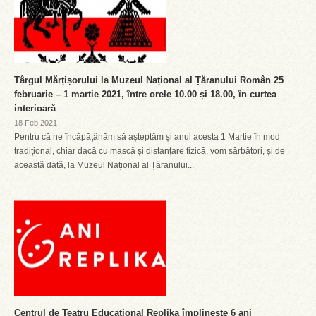
Târgul Mărțișorului la Muzeul Național al Țăranului Român 25
februarie – 1 martie 2021, între orele 10.00 și 18.00, în curtea
interioară
18 Feb 2021
Pentru că ne încăpățânăm să așteptăm și anul acesta 1 Martie în mod
tradițional, chiar dacă cu mască și distanțare fizică, vom sărbători, și de
această dată, la Muzeul Național al Țăranului...
Centrul de Teatru Educațional Replika împlinește 6 ani