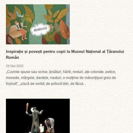
Inspirație și povești pentru copii la Muzeul Național al Țăranului
Român
28 Mai 2020
„Cuvinte spuse sau scrise, țesături, hârtii, resturi, ațe colorate, petice,
monede, mărgele, dantele, nasturi, o mulțime de mărunțișuri greu de
înșiruit”, „clacă de vorbit, de pritocit idei, de făcut...