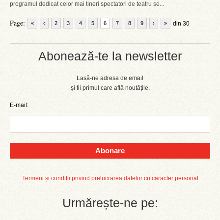
programul dedicat celor mai tineri spectatori de teatru se...
Page:
«
‹
2
3
4
5
6
7
8
9
›
»
din 30
Abonează-te la newsletter
Lasă-ne adresa de email
și fii primul care află noutățile.
E-mail:
Abonare
Termeni și condiții privind prelucrarea datelor cu caracter personal
Urmărește-ne pe: