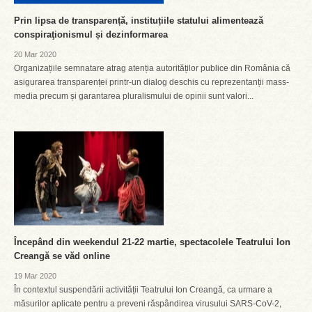
Prin lipsa de transparență, instituțiile statului alimentează
conspiraţionismul și dezinformarea
20 Mar 2020
Organizațiile semnatare atrag atenția autorităților publice din România că
asigurarea transparenței printr-un dialog deschis cu reprezentanții mass-
media precum și garantarea pluralismului de opinii sunt valori...
Începând din weekendul 21-22 martie, spectacolele Teatrului Ion
Creangă se văd online
19 Mar 2020
În contextul suspendării activității Teatrului Ion Creangă, ca urmare a
măsurilor aplicate pentru a preveni răspândirea virusului SARS-CoV-2,