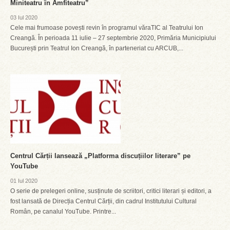
Miniteatru în Amfiteatru”
03 Iul 2020
Cele mai frumoase povești revin în programul văraTIC al Teatrului Ion
Creangă. În perioada 11 iulie – 27 septembrie 2020, Primăria Municipiului
București prin Teatrul Ion Creangă, în parteneriat cu ARCUB,...
Centrul Cărții lansează „Platforma discuțiilor literare” pe
YouTube
01 Iul 2020
O serie de prelegeri online, susținute de scriitori, critici literari și editori, a
fost lansată de Direcția Centrul Cărții, din cadrul Institutului Cultural
Român, pe canalul YouTube. Printre...