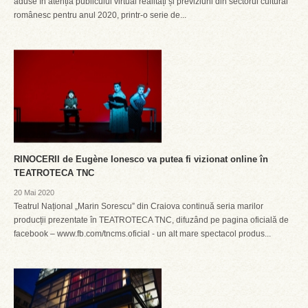
aduse în atenția publicului virtual realități și previziuni din sectorul cultural
românesc pentru anul 2020, printr-o serie de...
RINOCERII de Eugène Ionesco va putea fi vizionat online în
TEATROTECA TNC
20 Mai 2020
Teatrul Național „Marin Sorescu” din Craiova continuă seria marilor
producții prezentate în TEATROTECA TNC, difuzând pe pagina oficială de
facebook – www.fb.com/tncms.oficial - un alt mare spectacol produs...