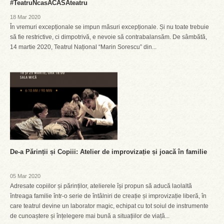
#TeatruNcasACASAteatru
18 Mar 2020
În vremuri excepționale se impun măsuri excepționale. Și nu toate trebuie
să fie restrictive, ci dimpotrivă, e nevoie să contrabalansăm. De sâmbătă,
14 martie 2020, Teatrul Național “Marin Sorescu” din...
De-a Părinții și Copiii: Atelier de improvizație și joacă în familie
05 Mar 2020
Adresate copiilor și părinților, atelierele își propun să aducă laolaltă
întreaga familie într-o serie de întâlniri de creație și improvizație liberă, în
care teatrul devine un laborator magic, echipat cu tot soiul de instrumente
de cunoaștere și înțelegere mai bună a situațiilor de viață...