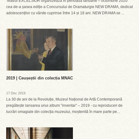
Teatrul EXCELSIOR organizează în perioada ianuarie – octombrie 2020
cea de-a șasea ediție a Concursului de Dramaturgie NEW DRAMA, dedicat
adolescenților cu vârste cuprinse între 14 și 18 ani. NEW DRAMA se ...
2019 | Ceușeștii din colecția MNAC
17 Dec 2019
La 30 de ani de la Revoluție, Muzeul Național de Artă Contemporană
pregătește lansarea unui album “inventar” – 2019 - cu reproduceri de
lucrări omagiale din colecția muzeului, moștenită în mare parte pe...