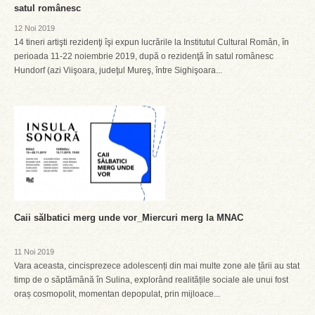
satul românesc
12 Noi 2019
14 tineri artişti rezidenţi îşi expun lucrările la Institutul Cultural Român, în
perioada 11-22 noiembrie 2019, după o rezidenţă în satul românesc
Hundorf (azi Viişoara, judeţul Mureş, între Sighişoara...
Caii sălbatici merg unde vor_Miercuri merg la MNAC
11 Noi 2019
Vara aceasta, cincisprezece adolescenți din mai multe zone ale țării au stat
timp de o săptămână în Sulina, explorând realitățile sociale ale unui fost
oraș cosmopolit, momentan depopulat, prin mijloace...