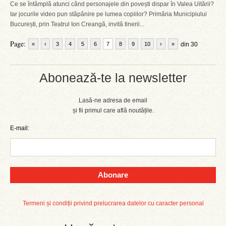
Ce se întâmplă atunci când personajele din povești dispar în Valea Uitării?
Iar jocurile video pun stăpânire pe lumea copiilor? Primăria Municipiului
București, prin Teatrul Ion Creangă, invită tinerii...
Page:
«
‹
3
4
5
6
7
8
9
10
›
»
din 30
Abonează-te la newsletter
Lasă-ne adresa de email
și fii primul care află noutățile.
E-mail:
Abonare
Termeni și condiții privind prelucrarea datelor cu caracter personal