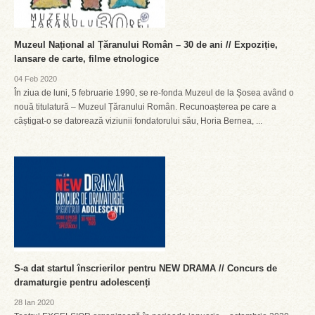
Muzeul Național al Țăranului Român – 30 de ani // Expoziție,
lansare de carte, filme etnologice
04 Feb 2020
În ziua de luni, 5 februarie 1990, se re-fonda Muzeul de la Șosea având o
nouă titulatură – Muzeul Țăranului Român. Recunoașterea pe care a
câștigat-o se datorează viziunii fondatorului său, Horia Bernea, ...
S-a dat startul înscrierilor pentru NEW DRAMA // Concurs de
dramaturgie pentru adolescenți
28 Ian 2020