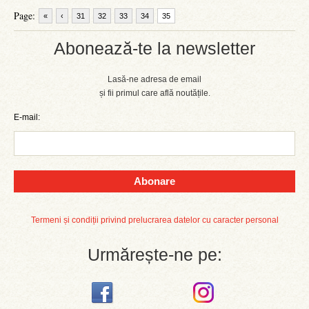
Page:
«
‹
31
32
33
34
35
Abonează-te la newsletter
Lasă-ne adresa de email
și fii primul care află noutățile.
E-mail:
Abonare
Termeni și condiții privind prelucrarea datelor cu caracter personal
Urmărește-ne pe: