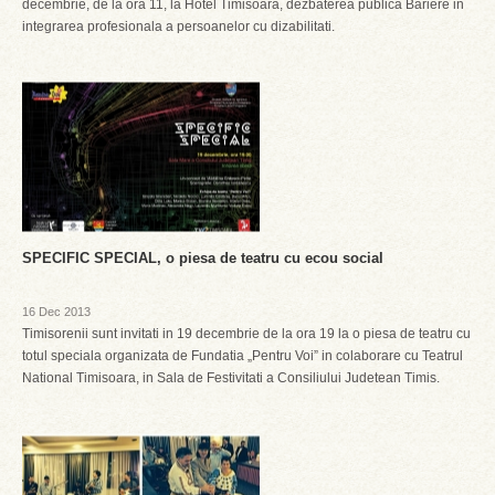
decembrie, de la ora 11, la Hotel Timisoara, dezbaterea publica Bariere in
integrarea profesionala a persoanelor cu dizabilitati.
SPECIFIC SPECIAL, o piesa de teatru cu ecou social
16 Dec 2013
Timisorenii sunt invitati in 19 decembrie de la ora 19 la o piesa de teatru cu
totul speciala organizata de Fundatia „Pentru Voi” in colaborare cu Teatrul
National Timisoara, in Sala de Festivitati a Consiliului Judetean Timis.