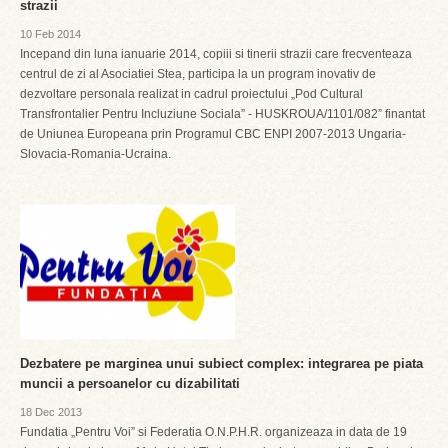
strazii
10 Feb 2014
Incepand din luna ianuarie 2014, copiii si tinerii strazii care frecventeaza
centrul de zi al Asociatiei Stea, participa la un program inovativ de
dezvoltare personala realizat in cadrul proiectului „Pod Cultural
Transfrontalier Pentru Incluziune Sociala” - HUSKROUA/1101/082” finantat
de Uniunea Europeana prin Programul CBC ENPI 2007-2013 Ungaria-
Slovacia-Romania-Ucraina.
Dezbatere pe marginea unui subiect complex: integrarea pe piata
muncii a persoanelor cu dizabilitati
18 Dec 2013
Fundatia „Pentru Voi” si Federatia O.N.P.H.R. organizeaza in data de 19