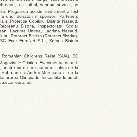
breanu; o si fotbal, handbal si volei, pe
rita. Pregatirea acestui eveniment a fost
ii a unor donatori si sponsori. Parteneri:
la si Protectia Copilului Bistrita Nasaud,
ebreanu Bistrita, Inspectoratul Scolar
eclean, Lacrima Unirea, Lacrima Nasaud,
bul Rotaract Bistrita (Rotaract Bistrita),
, SC Ecor EuroNet SRL, Servus Bistrita
A, Romanian Childrens Relief (SUA), SC
gazinele Cristina. Evenimentul nu ar fi
, printre care s-au numarat colegi de la
iviu Rebreanu si Andrei Muresanu si de la
fasurarea Olimpiadei Inocentilor le puteti
da.ecor-euro.net