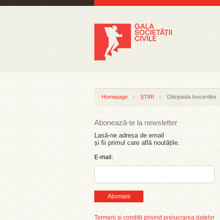
Homepage
ȘTIRI
Olimpiada Inocentilor
Abonează-te la newsletter
Lasă-ne adresa de email
și fii primul care află noutățile.
E-mail:
Abonare
Termeni și condiții privind prelucrarea datelor