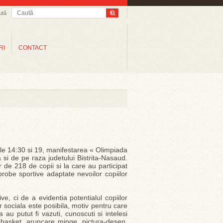
ută
RI
CONTACT
rele 14:30 si 19, manifestarea « Olimpiada
ita si de pe raza judetului Bistrita-Nasaud.
r de 218 de copii si la care au participat
probe sportive adaptate nevoilor copiilor
e, ci de a evidentia potentialul copiilor
r sociala este posibila, motiv pentru care
 au putut fi vazuti, cunoscuti si intelesi
 basket, aruncare minge, pictura-desen,