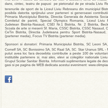
dans, cintec, teatru de papusi  pe pietonalul de pe strada Liviu Re
terenurile de sport de la Liceul Liviu Rebreanu din municipiul Bist
posibila datorita sprijinului unor parteneri si generoasei contribut
Primaria Municipiului Bistrita, Directia Generala de Asistenta Socia
Comitetul de parinti, Special Olympics Romania, Liceul Liviu R
Judetean Bistrita-Nasaud, CSEI Nr.1 Bistrita, Nr. 2 Bistrita, B
Scoala de arte si meserii Sf. Maria, CSSC Bistrita, CSSC Nasaud, Clu
CeTin Bistrita, Directia Judeteana pentru Sport Bistrita-Nasaud
(partener media), Focus TV Bistrita (partener media).
Sponsori si donatori: Primaria Municipiului Bistrita, SC Leoni S
Comelf SA, SC Bonissimo SA, SC Raal SA, SC. Star Uranus SRL - Ma
putut avea loc fara deosebita contributie a peste 100 de voluntari
institutiile partenere si, mai ales, elevi ai colegiilor nationale L
Grupul Scolar Sanitar Bistrita. Informatii suplimentare legate de des
gasi si pe pagina de WEB dedicata acestui eveniment: www.olimpia