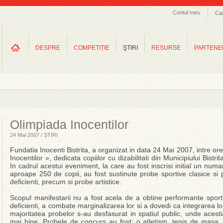
Contul meu
Ca
DESPRE
COMPETIȚIE
ŞTIRI
RESURSE
PARTENE
Olimpiada Inocentilor
24 Mai 2007 / ȘTIRI
Fundatia Inocenti Bistrita, a organizat in data 24 Mai 2007, intre o
Inocentilor », dedicata copiilor cu dizabilitati din Municipiului Bistr
In cadrul acestui eveniment, la care au fost inscrisi initial un numa
aproape 250 de copii, au fost sustinute probe sportive clasice si 
deficienti, precum si probe artistice.
Scopul manifestarii nu a fost acela de a obtine performante sportiv
deficienti, a combate marginalizarea lor si a dovedi ca integrarea lo
majoritatea probelor s-au desfasurat in spatiul public, unde acestia
mai bine. Probele de concurs au fost: o atletism, tenis de masa,