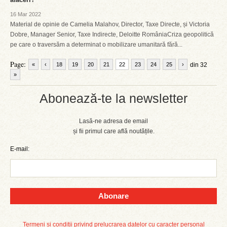
16 Mar 2022
Material de opinie de Camelia Malahov, Director, Taxe Directe, și Victoria
Dobre, Manager Senior, Taxe Indirecte, Deloitte RomâniaCriza geopolitică
pe care o traversăm a determinat o mobilizare umanitară fără...
Page:
«
‹
18
19
20
21
22
23
24
25
›
din 32
»
Abonează-te la newsletter
Lasă-ne adresa de email
și fii primul care află noutățile.
E-mail:
Abonare
Termeni și condiții privind prelucrarea datelor cu caracter personal