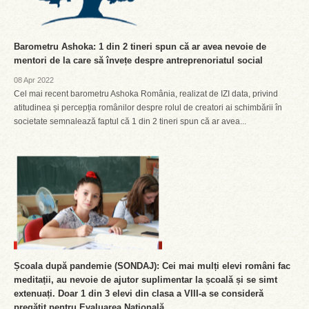
Barometru Ashoka: 1 din 2 tineri spun că ar avea nevoie de
mentori de la care să învețe despre antreprenoriatul social
08 Apr 2022
Cel mai recent barometru Ashoka România, realizat de IZI data, privind
atitudinea și percepția românilor despre rolul de creatori ai schimbării în
societate semnalează faptul că 1 din 2 tineri spun că ar avea...
Școala după pandemie (SONDAJ): Cei mai mulți elevi români fac
meditații, au nevoie de ajutor suplimentar la școală și se simt
extenuați. Doar 1 din 3 elevi din clasa a VIII-a se consideră
pregătit pentru Evaluarea Națională