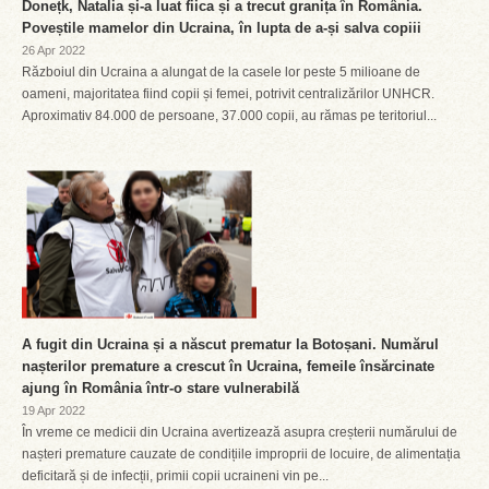
Donețk, Natalia și-a luat fiica și a trecut granița în România.
Poveștile mamelor din Ucraina, în lupta de a-și salva copiii
26 Apr 2022
Războiul din Ucraina a alungat de la casele lor peste 5 milioane de
oameni, majoritatea fiind copii și femei, potrivit centralizărilor UNHCR.
Aproximativ 84.000 de persoane, 37.000 copii, au rămas pe teritoriul...
A fugit din Ucraina și a născut prematur la Botoșani. Numărul
nașterilor premature a crescut în Ucraina, femeile însărcinate
ajung în România într-o stare vulnerabilă
19 Apr 2022
În vreme ce medicii din Ucraina avertizează asupra creșterii numărului de
nașteri premature cauzate de condițiile improprii de locuire, de alimentația
deficitară și de infecții, primii copii ucraineni vin pe...