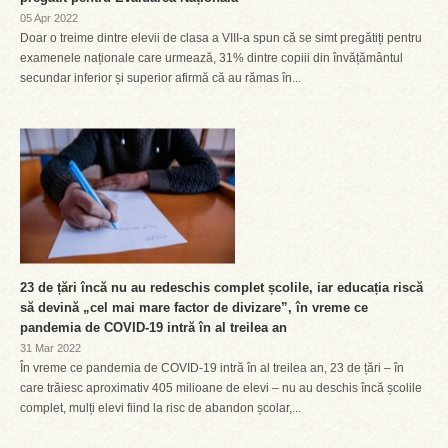
05 Apr 2022
Doar o treime dintre elevii de clasa a VIII-a spun că se simt pregătiți pentru
examenele naționale care urmează, 31% dintre copiii din învățământul
secundar inferior și superior afirmă că au rămas în...
23 de țări încă nu au redeschis complet școlile, iar educația riscă
să devină „cel mai mare factor de divizare”, în vreme ce
pandemia de COVID-19 intră în al treilea an
31 Mar 2022
În vreme ce pandemia de COVID-19 intră în al treilea an, 23 de țări – în
care trăiesc aproximativ 405 milioane de elevi – nu au deschis încă școlile
complet, mulți elevi fiind la risc de abandon școlar,...