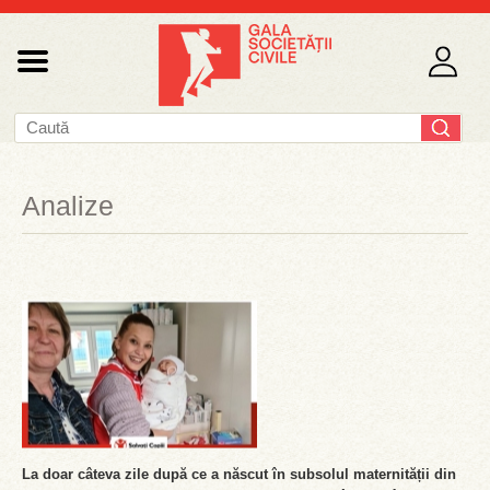
Analize
La doar câteva zile după ce a născut în subsolul maternității din