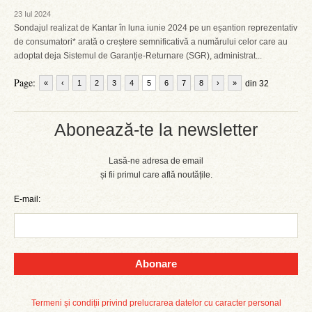
23 Iul 2024
Sondajul realizat de Kantar în luna iunie 2024 pe un eșantion reprezentativ
de consumatori* arată o creștere semnificativă a numărului celor care au
adoptat deja Sistemul de Garanție-Returnare (SGR), administrat...
Page:
«
‹
1
2
3
4
5
6
7
8
›
»
din 32
Abonează-te la newsletter
Lasă-ne adresa de email
și fii primul care află noutățile.
E-mail:
Abonare
Termeni și condiții privind prelucrarea datelor cu caracter personal