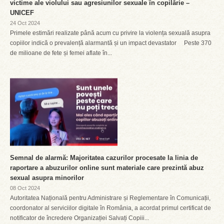
victime ale violului sau agresiunilor sexuale în copilărie –
UNICEF
24 Oct 2024
Primele estimări realizate până acum cu privire la violența sexuală asupra
copiilor indică o prevalență alarmantă și un impact devastator Peste 370
de milioane de fete și femei aflate în...
Semnal de alarmă: Majoritatea cazurilor procesate la linia de
raportare a abuzurilor online sunt materiale care prezintă abuz
sexual asupra minorilor
08 Oct 2024
Autoritatea Națională pentru Administrare și Reglementare în Comunicații,
coordonator al serviciilor digitale în România, a acordat primul certificat de
notificator de încredere Organizației Salvați Copiii...