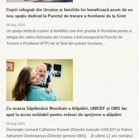
Copiii refugiați din Ucraina și familiile lor beneficiază acum de un
nou spațiu dedicat la Punctul de trecere a frontierei de la Siret
08 Aug 2024
Un spațiu dedicat copiilor și familiilor care trec granița în România pentru a
refugia din calea războiului din Ucraina a fost inaugurat la Punctul de
Trecere a Frontierei (PTF) de la Siret din județul Suceava...
Cu ocazia Săptămânii Mondiale a Alăptării, UNICEF și OMS fac
apel la acces echitabil pentru măsuri de sprijinire a alăptării
06 Aug 2024
Declarație comună Catherine Russell (Director executiv UNICEF) și Tedros
Adhanom Ghebreyesus (Director general OMS) „În ultimii 12 ani, numărul