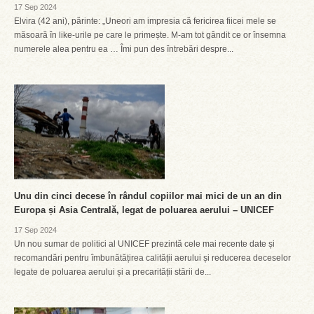
17 Sep 2024
Elvira (42 ani), părinte: „Uneori am impresia că fericirea fiicei mele se
măsoară în like-urile pe care le primește. M-am tot gândit ce or însemna
numerele alea pentru ea … Îmi pun des întrebări despre...
Unu din cinci decese în rândul copiilor mai mici de un an din
Europa și Asia Centrală, legat de poluarea aerului – UNICEF
17 Sep 2024
Un nou sumar de politici al UNICEF prezintă cele mai recente date și
recomandări pentru îmbunătățirea calității aerului și reducerea deceselor
legate de poluarea aerului și a precarității stării de...