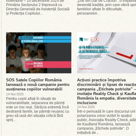
noiembrie – 10 decembrie 2025 de
„Dar din Dar de Crăciun”, o inițiativ
Primăria Sectorului 2 împreună cu
devenită tradiție, prin care oferă spri
Direcția Generală de Asistență Socială
familiilor aflate în dificultate,
și Protecția Copilului...
persoanelor...
SOS Satele Copiilor România
Acțiuni practice împotriva
lansează o nouă campanie pentru
discriminării și lipsei de reacți
susținerea copiilor vulnerabili
campania „Etichete potrivite” –
invitație Reality Check și Kaufl
14 Noi 2025
România la empatie, diversitate
Pentru copiii aflați în situații de
incluziune
vulnerabilitate, separarea de părinți
este un risc real. Sărăcia extremă încă
14 Noi 2025
destramă familii, iar părinții reușesc cu
Într-o perioadă în care discursul urii
greu să iasă din situația critică fără
polarizarea cresc vizibil în spațiul
sprij...
public, Asociația Reality Check, alăt
de Kaufland România, lansează
campania „Etichete potrivite”. O
inițiativă de...