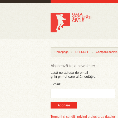
Homepage
RESURSE
Campanii sociale
Abonează-te la newsletter
Lasă-ne adresa de email
și fii primul care află noutățile.
E-mail:
Abonare
Termeni și condiții privind prelucrarea datelor