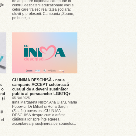
ă
de amploare națională care pune în
jin
centrul dezbaterii educaționale vocile
celor care trăiesc realitatea școlară:
elevii și profesorii. Campania „Spune,
pe bune, ce...
CU INIMA DESCHISĂ - noua
e:
campanie ACCEPT celebrează
 o
curajul de a deveni susținător
and
public al persoanelor LGBTIQ+
 și
05 Noi 2025
Irina Margareta Nistor, Ana Ularu, Maria
Popovici, Dr Mihail și Horia Sârghi
(Zaiafet) povestesc CU INIMA
 și
DESCHISĂ despre cum a arătat
călătoria lor spre înțelegerea,
uri
acceptarea și susținerea persoanelor...