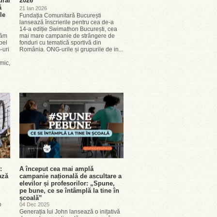
ural
2026
ă
21 Ian 2026
le
Fundația Comunitară București
lansează înscrierile pentru cea de-a
14-a ediție Swimathon București, cea
răm
mai mare campanie de strângere de
pel
fonduri cu tematică sportivă din
-uri
România. ONG-urile și grupurile de in...
mic,
:
A început cea mai amplă
ază
campanie națională de ascultare a
elevilor și profesorilor: „Spune,
pe bune, ce se întâmplă la tine în
școală”
o
04 Dec 2025
Generația lui John lansează o inițativă