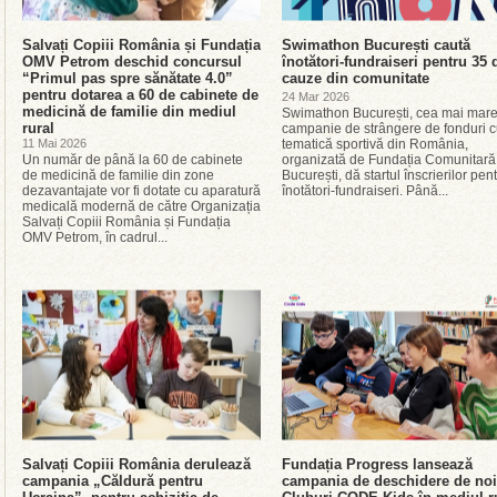
Salvați Copiii România și Fundația
Swimathon București caută
OMV Petrom deschid concursul
înotători-fundraiseri pentru 35 
“Primul pas spre sănătate 4.0”
cauze din comunitate
pentru dotarea a 60 de cabinete de
24 Mar 2026
medicină de familie din mediul
Swimathon București, cea mai mar
rural
campanie de strângere de fonduri 
11 Mai 2026
tematică sportivă din România,
Un număr de până la 60 de cabinete
organizată de Fundația Comunitară
de medicină de familie din zone
București, dă startul înscrierilor pen
dezavantajate vor fi dotate cu aparatură
înotători-fundraiseri. Până...
medicală modernă de către Organizația
Salvați Copiii România și Fundația
OMV Petrom, în cadrul...
Salvați Copiii România derulează
Fundația Progress lansează
campania „Căldură pentru
campania de deschidere de noi