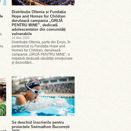
Distribuție Oltenia și Fundația
de
Hope and Homes for Children
derulează campania „GRIJĂ
PENTRU MINE”, dedicată
adolescentelor din comunități
e
vulnerabile
cu
24 Mar 2026
Distribuție Oltenia, parte din Evryo, în
tru
parteneriat cu Fundația Hope and
Homes for Children, derulează
campania „GRIJĂ PENTRU MINE”, o
inițiativă dedicată sănătății emoționale
și dezvoltării...
Se deschid înscrierile pentru
proiectele Swimathon București