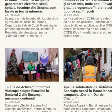
Ucraina”, pentru achiziția de
Cluburi CODE Kids în mediul r
generatoare electrice: școli,
și urban mic, unde copiii învaț
spitale, locuințe din Ucraina sunt
gratuit programare în biblioteci
lăsate în frig și întuneric
publice sau în școli
23 Feb 2026
19 Feb 2026
La patru ani de la debutul războiului de
La început de an 2026, când celeb
agresiune al Rusiei în Ucraina,
30 de ani de activitate, lansăm un a
Organizația Salvați Copiii România, în
către biblioteci publice, școli și ONG
parteneriat cu Ambasada Ucrainei în
pentru deschiderea de noi cluburi
România, derulează campania
CODE Kids în mediul rural și urban 
„Căldură pentru Ucraina”, o...
pentru copii...
16 Zile de Activism împotriva
Apel la solidaritate de sărbători
Violenței asupra Femeilor în
Asociația Acasă în Banat lanse
Sectorul 2 din București –
campania „Dar din Dar de
misiunea continuă!
Crăciun”
11 Dec 2025
09 Dec 2025
Campania „Sector 2 spune NU
Asociația Acasă în Banat lansează 
violenței domestice”, derulată între 25
nouă ediție a campaniei umanitare