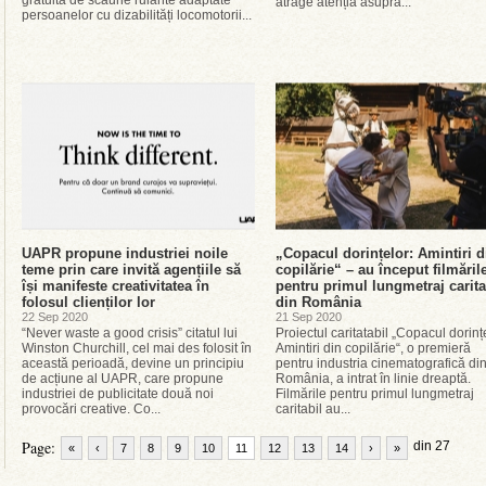
gratuită de scaune rulante adaptate
atrage atenția asupra...
persoanelor cu dizabilități locomotorii...
UAPR propune industriei noile
„Copacul dorințelor: Amintiri d
teme prin care invită agențiile să
copilărie“ – au început filmăril
își manifeste creativitatea în
pentru primul lungmetraj carita
folosul clienților lor
din România
22 Sep 2020
21 Sep 2020
“Never waste a good crisis” citatul lui
Proiectul caritatabil „Copacul dorinț
Winston Churchill, cel mai des folosit în
Amintiri din copilărie“, o premieră
această perioadă, devine un principiu
pentru industria cinematografică di
de acțiune al UAPR, care propune
România, a intrat în linie dreaptă.
industriei de publicitate două noi
Filmările pentru primul lungmetraj
provocări creative. Co...
caritabil au...
Page:
din 27
«
‹
7
8
9
10
11
12
13
14
›
»