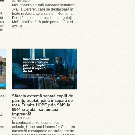
rea
03 Noi 2020
McDonald’s anunță lansarea inițiativei
„Pai la Cerere”, care se desfășoară în
te
toate restaurantele sale din România.
in
De la finalul lunii octombrie, angajații
nsă
McDonald’s oferă paie pentru băuturi
unt
exclusi...
de
 cei
Sărăcia extremă separă copiii de
părinți, treptat, până îi separă de
tot // Trimite HOPE prin SMS la
8844 și ajută-i să rămână
împreună!
te
20 Oct 2020
În contextul crizei economice
ia
actuale, Hope and Homes for Children
cei
lansează o campanie de strângere de