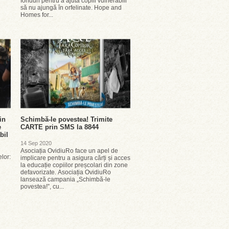
fonduri pentru a ajuta copiii vulnerabili
să nu ajungă în orfelinate. Hope and
Homes for...
in
Schimbă-le povestea! Trimite
e
CARTE prin SMS la 8844
bil
14 Sep 2020
Asociația OvidiuRo face un apel de
elor:
implicare pentru a asigura cărți și acces
la educație copiilor preșcolari din zone
n
defavorizate. Asociația OvidiuRo
lansează campania „Schimbă-le
povestea!”, cu...