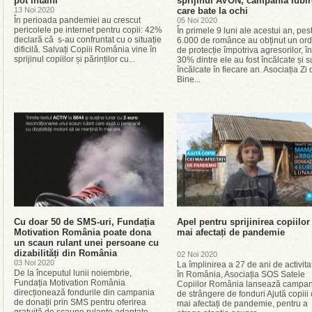
pot întâlni
sprijinul AVON, campania Iubi
13 Noi 2020
care bate la ochi
În perioada pandemiei au crescut
05 Noi 2020
pericolele pe internet pentru copii: 42%
În primele 9 luni ale acestui an, pes
declară că s-au confruntat cu o situație
6.000 de românce au obținut un ord
dificilă. Salvați Copiii România vine în
de protecție împotriva agresorilor, î
sprijinul copiilor și părinților cu...
30% dintre ele au fost încălcate și s
încălcate în fiecare an. Asociația Zi 
Bine...
Cu doar 50 de SMS-uri, Fundația
Apel pentru sprijinirea copiilor
Motivation România poate dona
mai afectați de pandemie
un scaun rulant unei persoane cu
dizabilități din România
02 Noi 2020
03 Noi 2020
La împlinirea a 27 de ani de activita
De la începutul lunii noiembrie,
în România, Asociația SOS Satele
Fundația Motivation România
Copiilor România lansează campan
direcționează fondurile din campania
de strângere de fonduri Ajută copiii 
de donații prin SMS pentru oferirea
mai afectați de pandemie, pentru a