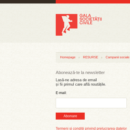
Homepage
RESURSE
Campanii sociale
Abonează-te la newsletter
Lasă-ne adresa de email
și fii primul care află noutățile.
E-mail:
Abonare
Termeni și condiții privind prelucrarea datelor