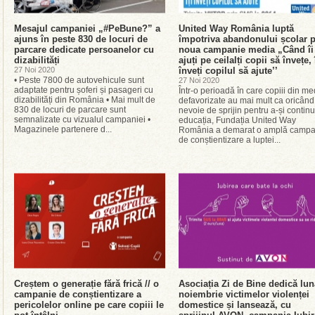
Mesajul campaniei „#PeBune?” a
United Way România luptă
ajuns în peste 830 de locuri de
împotriva abandonului școlar p
parcare dedicate persoanelor cu
noua campanie media „Când îi
dizabilități
ajuți pe ceilalți copii să învețe, 
27 Noi 2020
înveți copilul să ajute’’
• Peste 7800 de autovehicule sunt
27 Noi 2020
adaptate pentru șoferi și pasageri cu
Într-o perioadă în care copiii din me
dizabilități din România • Mai mult de
defavorizate au mai mult ca oricând
830 de locuri de parcare sunt
nevoie de sprijin pentru a-și contin
semnalizate cu vizualul campaniei •
educația, Fundația United Way
Magazinele partenere d...
România a demarat o amplă campa
de conștientizare a luptei...
Creștem o generație fără frică // o
Asociația Zi de Bine dedică lun
campanie de conștientizare a
noiembrie victimelor violenței
pericolelor online pe care copiii le
domestice și lansează, cu