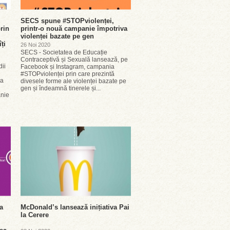
SECS spune #STOPviolenței,
rin
printr-o nouă campanie împotriva
violenței bazate pe gen
îți
26 Noi 2020
SECS - Societatea de Educație
Contraceptivă și Sexuală lansează, pe
dii
Facebook și Instagram, campania
#STOPviolenței prin care prezintă
ua
divesele forme ale violenței bazate pe
gen și îndeamnă tinerele și...
nie
a
McDonald’s lansează inițiativa Pai
la Cerere