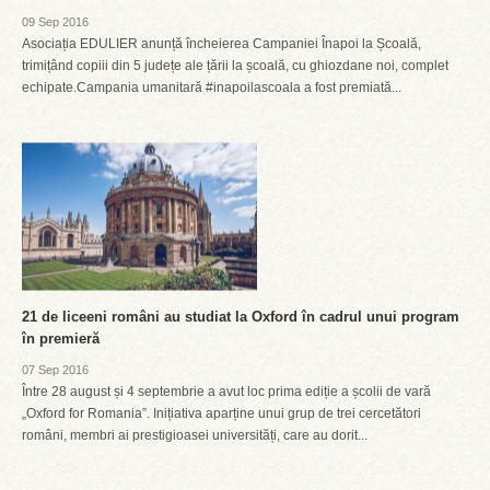
09 Sep 2016
Asociația EDULIER anunță încheierea Campaniei Înapoi la Școală,
trimițând copiii din 5 județe ale țării la școală, cu ghiozdane noi, complet
echipate.Campania umanitară #inapoilascoala a fost premiată...
21 de liceeni români au studiat la Oxford în cadrul unui program
în premieră
07 Sep 2016
Între 28 august și 4 septembrie a avut loc prima ediție a școlii de vară
„Oxford for Romania”. Inițiativa aparține unui grup de trei cercetători
români, membri ai prestigioasei universități, care au dorit...