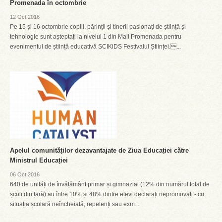
Promenada în octombrie
12 Oct 2016
Pe 15 și 16 octombrie copiii, părinții și tinerii pasionați de știință și
tehnologie sunt așteptați la nivelul 1 din Mall Promenada pentru
evenimentul de știință educativă SCIKiDS Festivalul Științei....
Apelul comunităților dezavantajate de Ziua Educației către
Ministrul Educației
06 Oct 2016
640 de unități de învățământ primar și gimnazial (12% din numărul total de
școli din țară) au între 10% și 48% dintre elevi declarați nepromovați - cu
situația școlară neîncheiată, repetenți sau exm...