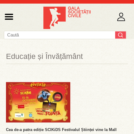
Educație și Învățământ
Cea de-a patra ediție SCIKiDS Festivalul Științei vine la Mall