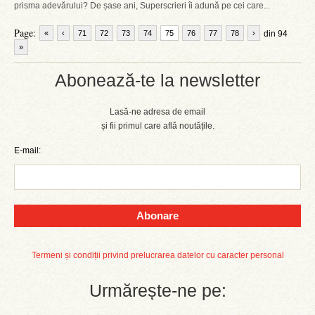
prisma adevărului? De șase ani, Superscrieri îi adună pe cei care...
Page:
«
‹
71
72
73
74
75
76
77
78
›
din 94
»
Abonează-te la newsletter
Lasă-ne adresa de email
și fii primul care află noutățile.
E-mail:
Abonare
Termeni și condiții privind prelucrarea datelor cu caracter personal
Urmărește-ne pe: