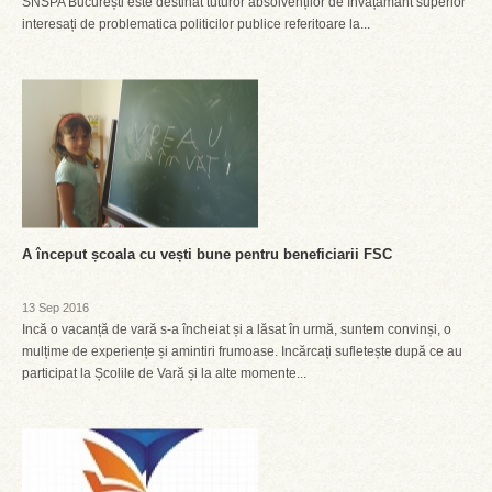
SNSPA București este destinat tuturor absolvenților de învățământ superior
interesați de problematica politicilor publice referitoare la...
A început școala cu vești bune pentru beneficiarii FSC
13 Sep 2016
Incă o vacanță de vară s-a încheiat și a lăsat în urmă, suntem convinși, o
mulțime de experiențe și amintiri frumoase. Incărcați sufletește după ce au
participat la Școlile de Vară și la alte momente...