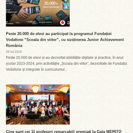
Peste 20.000 de elevi au participat la programul Fundației
Vodafone “Școala din viitor”, cu susținerea Junior Achievement
România
09 Iul 2024
Peste 20.000 de elevi și-au dezvoltat abilitățile digitale și practice, în anul
școlar 2023-2024, prin activitățile „Școala din viitor”, dezvoltate de Fundația
Vodafone și integrate în curriculumul...
Cine sunt cei 11 profesori remarcabili premiați la Gala MERITO