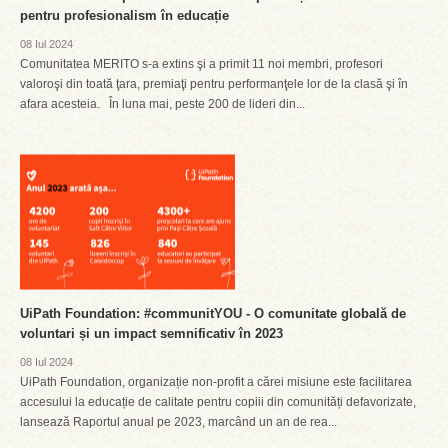
pentru profesionalism în educație
08 Iul 2024
Comunitatea MERITO s-a extins şi a primit 11 noi membri, profesori
valoroşi din toată ţara, premiaţi pentru performanţele lor de la clasă şi în
afara acesteia. În luna mai, peste 200 de lideri din...
UiPath Foundation: #communitYOU - O comunitate globală de
voluntari și un impact semnificativ în 2023
08 Iul 2024
UiPath Foundation, organizație non-profit a cărei misiune este facilitarea
accesului la educație de calitate pentru copiii din comunități defavorizate,
lansează Raportul anual pe 2023, marcând un an de rea...