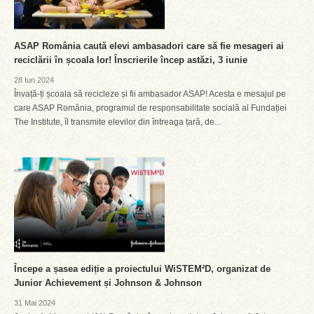
ASAP România caută elevi ambasadori care să fie mesageri ai
reciclării în școala lor! Înscrierile încep astăzi, 3 iunie
28 Iun 2024
Învață-ți școala să recicleze și fii ambasador ASAP! Acesta e mesajul pe
care ASAP România, programul de responsabilitate socială al Fundației
The Institute, îl transmite elevilor din întreaga țară, de...
Începe a șasea ediție a proiectului WiSTEM²D, organizat de
Junior Achievement și Johnson & Johnson
31 Mai 2024