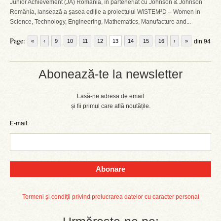
Junior Achievement (JA) România, în parteneriat cu Johnson & Johnson
România, lansează a șasea ediție a proiectului WiSTEM²D – Women in
Science, Technology, Engineering, Mathematics, Manufacture and...
Page:
«
‹
9
10
11
12
13
14
15
16
›
»
din 94
Abonează-te la newsletter
Lasă-ne adresa de email
și fii primul care află noutățile.
E-mail:
Abonare
Termeni și condiții privind prelucrarea datelor cu caracter personal