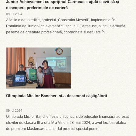
Junior Achievement cu sprijinul Carmeuse, ajută elevii să-și
descopere preferințele de carieră
09 Iul 2024
Aflat la a doua ediție, proiectul „Construim Meserii”, implementat în
România de Junior Achievement cu sprijinul Carmeuse, a inclus activități
pe teme de orientare profesională, coordonate și derulate în...
Olimpiada Micilor Bancheri și-a desemnat câștigătorii
09 Iul 2024
Olimpiada Micilor Bancheri este un concurs de educație financiară adresat
elevilor de clasa a III-a și a IV-a Vineri, 28 mai 2024, a avut loc festivitatea
de premiere Mastercard a acordat premiul special pentru...