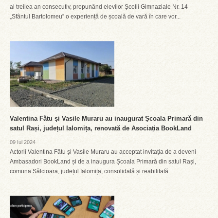
al treilea an consecutiv, propunând elevilor Școlii Gimnaziale Nr. 14
„Sfântul Bartolomeu” o experiență de școală de vară în care vor...
Valentina Fătu și Vasile Muraru au inaugurat Școala Primară din
satul Rași, județul Ialomița, renovată de Asociația BookLand
09 Iul 2024
Actorii Valentina Fătu și Vasile Muraru au acceptat invitația de a deveni
Ambasadori BookLand și de a inaugura Școala Primară din satul Rași,
comuna Sălcioara, județul Ialomița, consolidată și reabilitată...