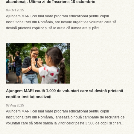
abandonați. Ultima zi de înscriere: 10 octombrie
09 Oct 2025
Ajungem MARI, cel mai mare program educațional pentru copiii
instituționalizați din România, are nevoie urgent de voluntari care să
devină prietenii copiilor și să le arate că lumea are și părți...
Ajungem MARI caută 1.000 de voluntari care să devină prietenii
copiilor instituționalizați
07 Aug 2025
Ajungem MARI, cel mai mare program educațional pentru copiii
instituționalizați din România, lansează o nouă campanie de recrutare de
voluntari care să ofere șansa la viitor celor peste 3.500 de copii și tineri...