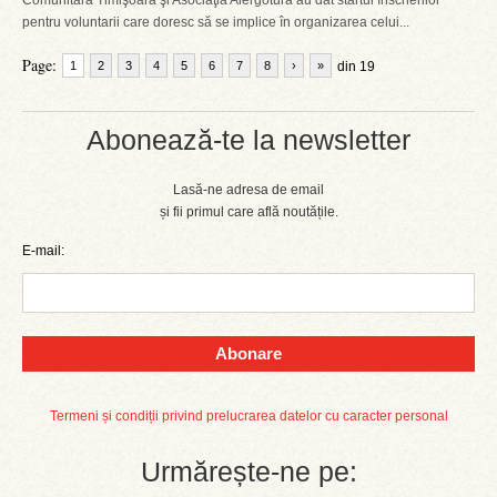
Comunitară Timişoara şi Asociaţia Alergotura au dat startul înscrierilor
pentru voluntarii care doresc să se implice în organizarea celui...
Page:
1
2
3
4
5
6
7
8
›
»
din 19
Abonează-te la newsletter
Lasă-ne adresa de email
și fii primul care află noutățile.
E-mail:
Abonare
Termeni și condiții privind prelucrarea datelor cu caracter personal
Urmărește-ne pe: