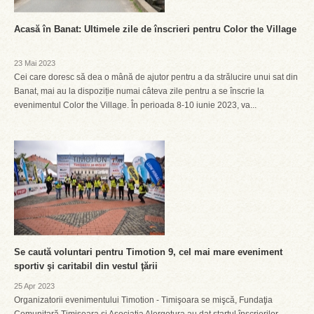
Acasă în Banat: Ultimele zile de înscrieri pentru Color the Village
23 Mai 2023
Cei care doresc să dea o mână de ajutor pentru a da strălucire unui sat din
Banat, mai au la dispoziție numai câteva zile pentru a se înscrie la
evenimentul Color the Village. În perioada 8-10 iunie 2023, va...
Se caută voluntari pentru Timotion 9, cel mai mare eveniment
sportiv şi caritabil din vestul ţării
25 Apr 2023
Organizatorii evenimentului Timotion - Timişoara se mişcă, Fundaţia