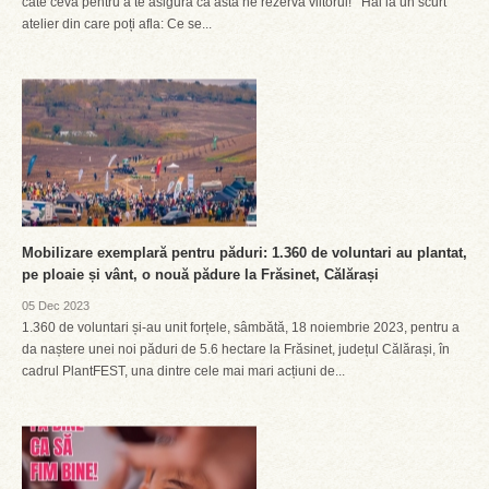
câte ceva pentru a te asigura că asta ne rezervă viitorul! Hai la un scurt
atelier din care poți afla: Ce se...
Mobilizare exemplară pentru păduri: 1.360 de voluntari au plantat,
pe ploaie și vânt, o nouă pădure la Frăsinet, Călărași
05 Dec 2023
1.360 de voluntari și-au unit forțele, sâmbătă, 18 noiembrie 2023, pentru a
da naștere unei noi păduri de 5.6 hectare la Frăsinet, județul Călărași, în
cadrul PlantFEST, una dintre cele mai mari acțiuni de...