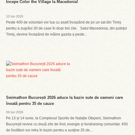
Începe Color the Village la Macedonia!
10 Iun 2026
Peste 400 de voluntari vor lua cu asalt începând de joi un sat din Timiș
pentru a zugrăvi 30 de case în doar trei zile. Satul Macedonia, din județul
Timiș, devine începând de mâine gazda a peste...
Swimathon București 2026 aduce la bazin sute de oameni care
înoată pentru 35 de cauze
09 Iun 2026
Pe 13 și 14 iunie, la Complexul Sportiv de Natație Otopeni, Swimathon
București revine cu două zile de înot, energie și fundraising comunitar. 450
de înotători vor intra în bazin pentru a susține 35 de...