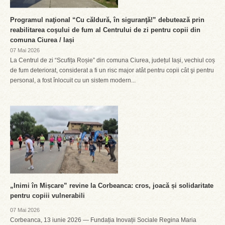
Programul naţional “Cu căldură, în siguranţă!” debutează prin
reabilitarea coşului de fum al Centrului de zi pentru copii din
comuna Ciurea / Iași
07 Mai 2026
La Centrul de zi “Scufița Roșie” din comuna Ciurea, județul Iași, vechiul coș
de fum deteriorat, considerat a fi un risc major atât pentru copii cât şi pentru
personal, a fost înlocuit cu un sistem modern...
„Inimi în Mișcare” revine la Corbeanca: cros, joacă și solidaritate
pentru copiii vulnerabili
07 Mai 2026
Corbeanca, 13 iunie 2026 — Fundația Inovații Sociale Regina Maria