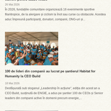
26 Mai 2026
În 2026, fundațiile comunitare organizează 16 evenimente sportive
filantropice, de la alergare și ciclism la înot sau curse cu obstacole. Acestea
aduc împreună participanți, donatori, companii, ONG-uri și...
100 de lideri din companii au lucrat pe șantierul Habitat for
Humanity la CEO Build
18 Mai 2026
Desfășurată sub sloganul „Leadership în acțiune”, ediția din acest an a
CEO Build, susținută de ENGIE, a adus pe șantier 100 de CEOs și Senior
leaders din companii active în domenii precum energie,...