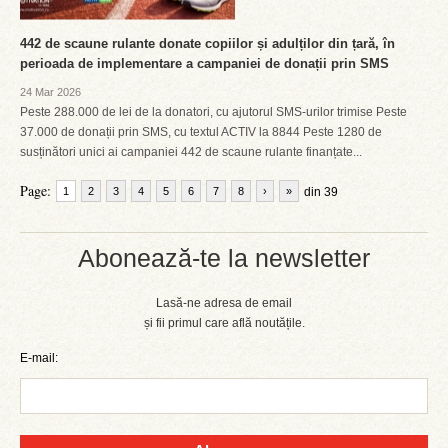
442 de scaune rulante donate copiilor și adulților din țară, în
perioada de implementare a campaniei de donații prin SMS
24 Mar 2026
Peste 288.000 de lei de la donatori, cu ajutorul SMS-urilor trimise Peste
37.000 de donații prin SMS, cu textul ACTIV la 8844 Peste 1280 de
susținători unici ai campaniei 442 de scaune rulante finanțate...
Page:
1
2
3
4
5
6
7
8
›
»
din 39
Abonează-te la newsletter
Lasă-ne adresa de email
și fii primul care află noutățile.
E-mail: