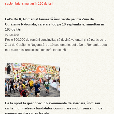
Let’s Do It, Romania! lansează înscrierile pentru Ziua de
Curățenie Națională, care are loc pe 19 septembrie, simultan în
190 de țări
09 Iun 2026
Peste 300,000 de români sunt invitați să devină voluntari și să participe la
Ziua de Curățenie Națională, pe 19 septembrie. Let’s Do It, Romania!, cea
mai mare mișcare socială din țară, lansează...
De la sport la gest civic. 16 evenimente de alergare, înot sau
ciclism din rețeaua fundațiilor comunitare mobilizează mii de
oameni pentru cauze locale