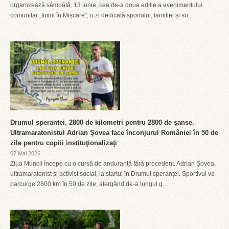
organizează sâmbătă, 13 iunie, cea de-a doua ediție a evenimentului
comunitar „Inimi în Mișcare”, o zi dedicată sportului, familiei și so...
Drumul speranţei. 2800 de kilometri pentru 2800 de şanse.
Ultramaratonistul Adrian Şovea face înconjurul României în 50 de
zile pentru copiii instituţionalizaţi
07 Mai 2026
Ziua Muncii începe cu o cursă de anduranţă fără precedent. Adrian Șovea,
ultramaratonist şi activist social, ia startul în Drumul speranţei. Sportivul va
parcurge 2800 km în 50 de zile, alergând de-a lungul g...