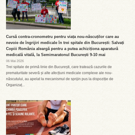
Cursă contra-cronometru pentru viața nou-născuților care au
nevoie de îngrijiri medicale în trei spitale din București: Salvați
Copiii România aleargă pentru a putea achiziționa aparatură
medicală vitală, la Semimaratonul București 9-10 mai
06 Mai 2026
Trei spitale de primă linie din București, care tratează cazurile de
prematuritate severă și alte afecțiuni medicale complexe ale nou-
născutului, au apelat la mecanismul de sprijin pus la dispoziție de
Organizaț...