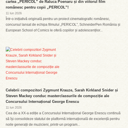
cartea „PERICOL” de Raluca Poenaru și din viitorul film
românesc pentru copii „PERICOL”!
11 Iun 2026
Într-o inițiativă originală pentru un proiect cinematografic românesc,
concursul lansat de echipa filmului „PERICOL”, SchneiderPen România și
European School of Comics le oferă copiilor și adolescenților...
Celebrii compozitori Zygmunt Krauze, Sarah Kirkland Snider și
Steven Mackey conduc masterclassurile de compoziție ale
Concursului Internațional George Enescu
11 Iun 2026
Cea de-a XX-a ediție a Concursului Internațional George Enescu continuă
să își consolideze statutul de platformă internațională de excelență pentru
noile generații de muzicieni, printr-un program...