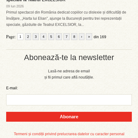
09 Iun 2026
Primul spectacol din România dedicat copiilor cu dislexie și dificultăți de
învățare, „Harta lui Elian”, ajunge la București pentru trei reprezentații
speciale, găzduite de Teatrul EXCELSIOR, la...
Page:
1
2
3
4
5
6
7
8
›
»
din 169
Abonează-te la newsletter
Lasă-ne adresa de email
și fii primul care află noutățile.
E-mail:
Abonare
Termeni și condiții privind prelucrarea datelor cu caracter personal