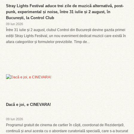
Stray Lights Festival aduce trei zile de muzică alternativă, post-
punk, experimental și noise, între 31 iulie și 2 august, în
București, la Control Club
09 Iun 2026
Între 31 iulie și 2 august, clubul Control din București devine gazda primei
ediții Stray Lights Festival, un nou eveniment dedicat muzicii care există în
afara categoriilor și formulelor previzibile. Timp de...
Dacă e joi, e CINEVARA!
09 Iun 2026
Programul gratuit de cinema de cartier în căști, coordonat de Rezidența9,
continuă și anul acesta cu o abordare curatorială specială, care s-a bucurat