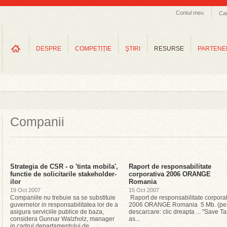
Contul meu
Ca
DESPRE
COMPETIȚIE
ŞTIRI
RESURSE
PARTENE
Companii
Strategia de CSR - o 'tinta mobila',
Raport de responsabilitate
functie de solicitarile stakeholder-
corporativa 2006 ORANGE
ilor
Romania
19 Oct 2007
15 Oct 2007
Companiile nu trebuie sa se substituie
Raport de responsabilitate corpora
guvernelor in responsabilitatea lor de a
2006 ORANGE Romania 5 Mb. (pe
asigura serviciile publice de baza,
descarcare: clic dreapta ... "Save Ta
considera Gunnar Walzholz, manager
as...
in cadrul departamentului de