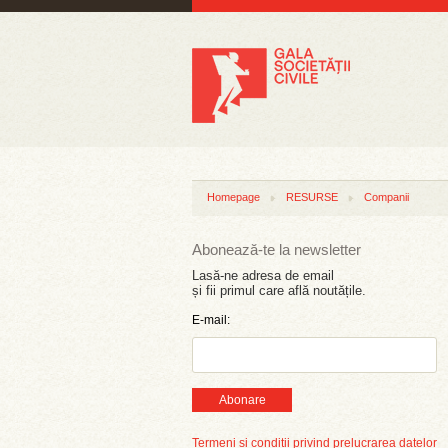
Homepage
RESURSE
Companii
Abonează-te la newsletter
Lasă-ne adresa de email
și fii primul care află noutățile.
E-mail:
Abonare
Termeni și condiții privind prelucrarea datelor