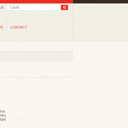
ută
RI
CONTACT
tiva
ntru
rget