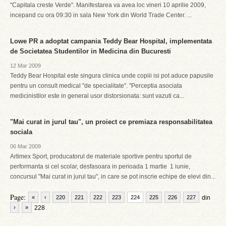
"Capitala creste Verde". Manifestarea va avea loc vineri 10 aprilie 2009,
incepand cu ora 09:30 in sala New York din World Trade Center. ...
Lowe PR a adoptat campania Teddy Bear Hospital, implementata
de Societatea Studentilor in Medicina din Bucuresti
12 Mar 2009
Teddy Bear Hospital este singura clinica unde copiii isi pot aduce papusile
pentru un consult medical "de specialitate". "Perceptia asociata
medicinistilor este in general usor distorsionata: sunt vazuti ca...
"Mai curat in jurul tau", un proiect ce premiaza responsabilitatea
sociala
06 Mar 2009
Artimex Sport, producatorul de materiale sportive pentru sportul de
performanta si cel scolar, desfasoara in perioada 1 martie  1 iunie,
concursul "Mai curat in jurul tau", in care se pot inscrie echipe de elevi din...
Page:
«
‹
220
221
222
223
224
225
226
227
din
›
»
228