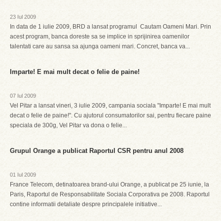
23 Iul 2009
In data de 1 iulie 2009, BRD a lansat programul Cautam Oameni Mari. Prin
acest program, banca doreste sa se implice in sprijinirea oamenilor
talentati care au sansa sa ajunga oameni mari. Concret, banca va...
Imparte! E mai mult decat o felie de paine!
07 Iul 2009
Vel Pitar a lansat vineri, 3 iulie 2009, campania sociala "Imparte! E mai mult
decat o felie de paine!". Cu ajutorul consumatorilor sai, pentru fiecare paine
speciala de 300g, Vel Pitar va dona o felie...
Grupul Orange a publicat Raportul CSR pentru anul 2008
01 Iul 2009
France Telecom, detinatoarea brand-ului Orange, a publicat pe 25 iunie, la
Paris, Raportul de Responsabilitate Sociala Corporativa pe 2008. Raportul
contine informatii detaliate despre principalele initiative...