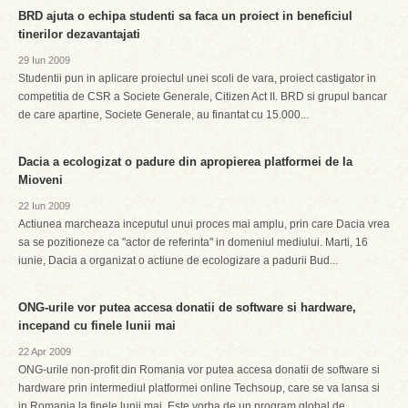
BRD ajuta o echipa studenti sa faca un proiect in beneficiul
tinerilor dezavantajati
29 Iun 2009
Studentii pun in aplicare proiectul unei scoli de vara, proiect castigator in
competitia de CSR a Societe Generale, Citizen Act II. BRD si grupul bancar
de care apartine, Societe Generale, au finantat cu 15.000...
Dacia a ecologizat o padure din apropierea platformei de la
Mioveni
22 Iun 2009
Actiunea marcheaza inceputul unui proces mai amplu, prin care Dacia vrea
sa se pozitioneze ca "actor de referinta" in domeniul mediului. Marti, 16
iunie, Dacia a organizat o actiune de ecologizare a padurii Bud...
ONG-urile vor putea accesa donatii de software si hardware,
incepand cu finele lunii mai
22 Apr 2009
ONG-urile non-profit din Romania vor putea accesa donatii de software si
hardware prin intermediul platformei online Techsoup, care se va lansa si
in Romania la finele lunii mai. Este vorba de un program global de...