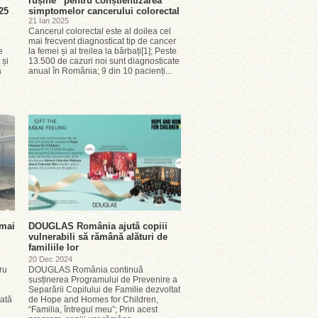
rușine” pentru conștientizarea
25
simptomelor cancerului colorectal
21 Ian 2025
Cancerul colorectal este al doilea cel
mai frecvent diagnosticat tip de cancer
e
la femei și al treilea la bărbați[1]; Peste
 și
13.500 de cazuri noi sunt diagnosticate
ă
anual în România; 9 din 10 pacienți...
 mai
DOUGLAS România ajută copiii
vulnerabili să rămână alături de
familiile lor
20 Dec 2024
ru
DOUGLAS România continuă
susținerea Programului de Prevenire a
Separării Copilului de Familie dezvoltat
ată
de Hope and Homes for Children,
“Familia, întregul meu”; Prin acest