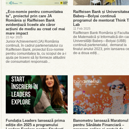
„Eco-nomie pentru comunitatea
Raiffeisen Bank și Universitate
ta”, proiectul prin care JA
Babeș—Bolyai continuă
România și Raiffeisen Bank
programul de mentorat Think 
evidențiază liceele ale căror
Lab
acțiuni de mediu au creat cel mai
11 Feb 2025
Raiffeisen Bank România și Faculta
mare impact
de Matematică și Informatică din ca
22 Apr 2025
Universității Babeș—Bolyai (UBB)
Junior Achievement (JA) România
continuă parteneriatul, demarat la
continuă, în cadrul parteneriatului cu
finalul anului 2023, prin lansarea ce
Raiffeisen Bank, proiectul Eco-nomie
de-a doua ediți...
pentru comunitatea ta, cu scopul de a-i
ajuta pe liceeni să își formeze atitudini
de consumatori responsab...
Fundația Leaders lansează prima
Banometru lansează Maratonul
ediție din 2025 a programului
pentru Sănătate Financiară –