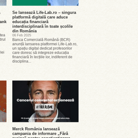
a
Se lansează Life-Lab.ro – singura
platformă digitală care aduce
Tank
educația financiară
interdisciplinară în toate școlile
din România
tea
06 Feb 2025
drul
Banca Comercială Română (BCR)
anunță lansarea platformei Life-Lab.ro,
un spațiu digital dedicat profesorilor
lei
care doresc să integreze educația
financiară în lecțiile lor, indiferent de
disciplina...
Merck România lansează
campania de informare „Fără