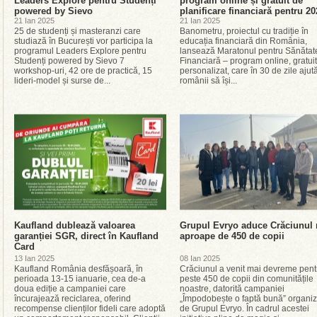
Leaders Explore pentru Studenți
program online și gratuit de
powered by Sievo
planificare financiară pentru 20
21 Ian 2025
21 Ian 2025
25 de studenți și masteranzi care
Banometru, proiectul cu tradiție în
studiază în București vor participa la
educația financiară din România,
programul Leaders Explore pentru
lansează Maratonul pentru Sănătat
Studenți powered by Sievo 7
Financiară – program online, gratuit
workshop-uri, 42 ore de practică, 15
personalizat, care în 30 de zile ajut
lideri-model și surse de...
românii să își...
Kaufland dublează valoarea
Grupul Evryo aduce Crăciunul
garanției SGR, direct în Kaufland
aproape de 450 de copii
Card
13 Ian 2025
08 Ian 2025
Kaufland România desfășoară, în
Crăciunul a venit mai devreme pent
perioada 13-15 ianuarie, cea de-a
peste 450 de copii din comunitățile
doua ediție a campaniei care
noastre, datorită campaniei
încurajează reciclarea, oferind
„Împodobește o faptă bună” organiz
recompense clienților fideli care adoptă
de Grupul Evryo. În cadrul acestei