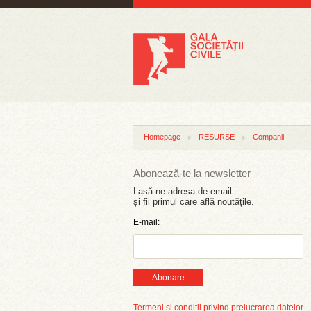
Homepage
RESURSE
Companii
Abonează-te la newsletter
Lasă-ne adresa de email
și fii primul care află noutățile.
E-mail:
Abonare
Termeni și condiții privind prelucrarea datelor