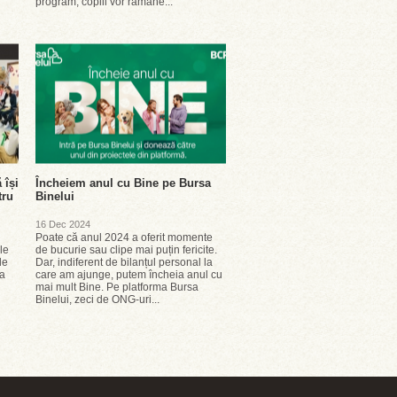
program, copiii vor rămâne...
 își
Încheiem anul cu Bine pe Bursa
tru
Binelui
16 Dec 2024
Poate că anul 2024 a oferit momente
le
de bucurie sau clipe mai puțin fericite.
de
Dar, indiferent de bilanțul personal la
ia
care am ajunge, putem încheia anul cu
mai mult Bine. Pe platforma Bursa
Binelui, zeci de ONG-uri...