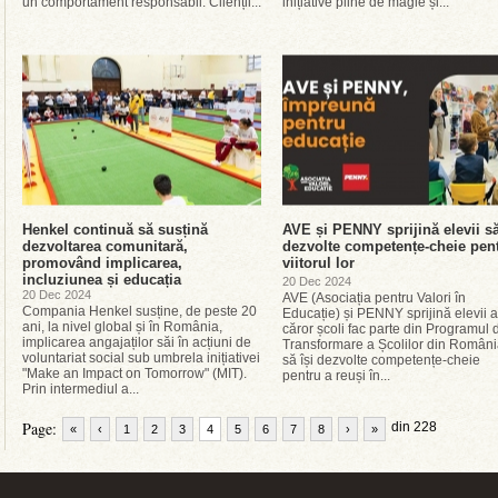
un comportament responsabil. Clienții...
inițiative pline de magie și...
Henkel continuă să susțină
AVE și PENNY sprijină elevii să
dezvoltarea comunitară,
dezvolte competențe-cheie pen
promovând implicarea,
viitorul lor
incluziunea și educația
20 Dec 2024
20 Dec 2024
AVE (Asociația pentru Valori în
Compania Henkel susține, de peste 20
Educație) și PENNY sprijină elevii a
ani, la nivel global și în România,
căror școli fac parte din Programul 
implicarea angajaților săi în acțiuni de
Transformare a Școlilor din Român
voluntariat social sub umbrela inițiativei
să își dezvolte competențe-cheie
"Make an Impact on Tomorrow" (MIT).
pentru a reuși în...
Prin intermediul a...
Page:
din 228
«
‹
1
2
3
4
5
6
7
8
›
»