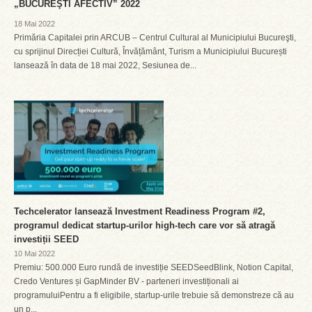
„BUCUREŞTI AFECTIV” 2022
18 Mai 2022
Primăria Capitalei prin ARCUB – Centrul Cultural al Municipiului Bucureşti,
cu sprijinul Direcției Cultură, Învățământ, Turism a Municipiului București
lansează în data de 18 mai 2022, Sesiunea de...
Techcelerator lansează Investment Readiness Program #2,
programul dedicat startup-urilor high-tech care vor să atragă
investiții SEED
10 Mai 2022
Premiu: 500.000 Euro rundă de investiție SEEDSeedBlink, Notion Capital,
Credo Ventures și GapMinder BV - parteneri investiționali ai
programuluiPentru a fi eligibile, startup-urile trebuie să demonstreze că au
un p...