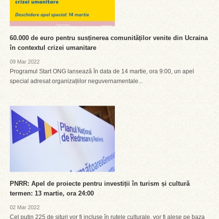
60.000 de euro pentru susținerea comunităților venite din Ucraina
în contextul crizei umanitare
09 Mar 2022
Programul Start ONG lansează în data de 14 martie, ora 9:00, un apel
special adresat organizațiilor neguvernamentale...
PNRR: Apel de proiecte pentru investiții în turism și cultură
termen: 13 martie, ora 24:00
02 Mar 2022
Cel puțin 225 de situri vor fi incluse în rutele culturale, vor fi alese pe baza