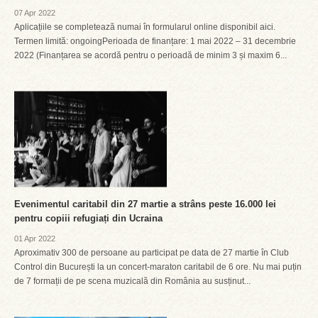
07 Apr 2022
Aplicațiile se completează numai în formularul online disponibil aici.
Termen limită: ongoingPerioada de finanțare: 1 mai 2022 – 31 decembrie
2022 (Finanțarea se acordă pentru o perioadă de minim 3 și maxim 6...
Evenimentul caritabil din 27 martie a strâns peste 16.000 lei
pentru copiii refugiați din Ucraina
01 Apr 2022
Aproximativ 300 de persoane au participat pe data de 27 martie în Club
Control din București la un concert-maraton caritabil de 6 ore. Nu mai puțin
de 7 formații de pe scena muzicală din România au susținut...