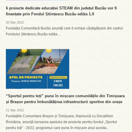
6 proiecte dedicate educației STEAM din județul Buzău vor fi
finanțate prin Fondul Științescu Buzău ediția 1.0
30 Mar 2022
Fundația Comunitară Buzău anunță cele 6 echipe câștigătoare din cadrul
Fondului Științescu Buzău ediția ...
“Sportul pentru toți” pune în mișcare comunitățile din Timișoara
și Brașov pentru îmbunătățirea infrastructurii sportive din orașe
21 Mar 2022
Fundațiile Comunitare Brașov și Timișoara, împreună cu Decathlon
România, anunță lansarea apelului de proiecte pentru fondul „Sportul
pentru toți” - 2022, programul care pune în mișcare anul acesta...