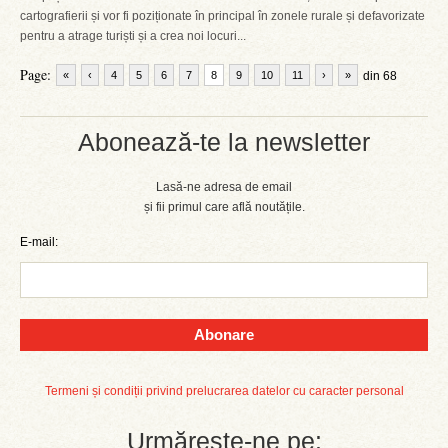
cartografierii și vor fi poziționate în principal în zonele rurale și defavorizate
pentru a atrage turiști și a crea noi locuri...
Page:
«
‹
4
5
6
7
8
9
10
11
›
»
din 68
Abonează-te la newsletter
Lasă-ne adresa de email
și fii primul care află noutățile.
E-mail:
Abonare
Termeni și condiții privind prelucrarea datelor cu caracter personal
Urmărește-ne pe: