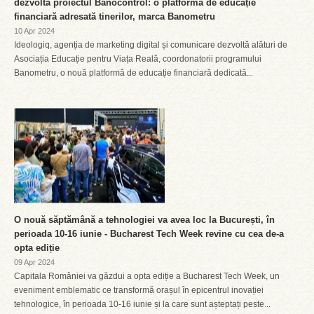
dezvoltă proiectul Banocontrol: o platformă de educație
financiară adresată tinerilor, marca Banometru
10 Apr 2024
Ideologiq, agenția de marketing digital și comunicare dezvoltă alături de
Asociația Educație pentru Viața Reală, coordonatorii programului
Banometru, o nouă platformă de educație financiară dedicată...
O nouă săptămână a tehnologiei va avea loc la București, în
perioada 10-16 iunie - Bucharest Tech Week revine cu cea de-a
opta ediție
09 Apr 2024
Capitala României va găzdui a opta ediție a Bucharest Tech Week, un
eveniment emblematic ce transformă orașul în epicentrul inovației
tehnologice, în perioada 10-16 iunie și la care sunt așteptați peste...