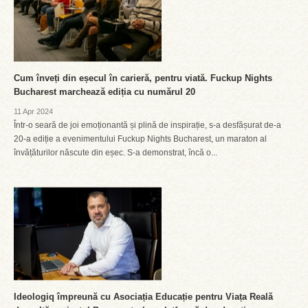
Cum înveți din eșecul în carieră, pentru viată. Fuckup Nights
Bucharest marchează ediția cu numărul 20
11 Apr 2024
Într-o seară de joi emoționantă și plină de inspirație, s-a desfășurat de-a
20-a ediție a evenimentului Fuckup Nights Bucharest, un maraton al
învățăturilor născute din eșec. S-a demonstrat, încă o...
Ideologiq împreună cu Asociația Educație pentru Viața Reală