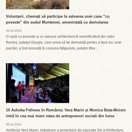
Voluntarii, chemați să participe la salvarea unei case ”cu
poveste” din sudul Munteniei, amenințată cu demolarea
09 Iul 2024
O casă cu poveste și cu valoare arhitectonică semnificativă din satul
Remuș, județul Giurgiu, care urma să fie demolată pentru a face loc unei
parcări, a fost relocată în comuna Măgurele, județul Ilfov....
10 Ashoka Fellows în România: Vera Marin și Monica Boța-Moisin
intră în cea mai mare rețea de antreprenori sociali din lume
08 Iul 2024
Arhitecta Vera Marin, inițiatoare a proiectului de educație De-a Arhitectura,