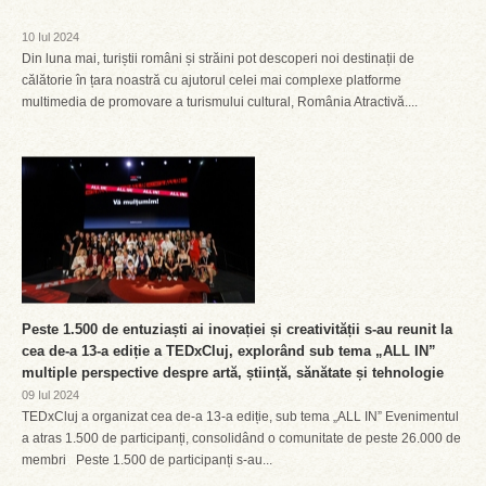
10 Iul 2024
Din luna mai, turiștii români și străini pot descoperi noi destinații de
călătorie în țara noastră cu ajutorul celei mai complexe platforme
multimedia de promovare a turismului cultural, România Atractivă....
Peste 1.500 de entuziaști ai inovației și creativității s-au reunit la
cea de-a 13-a ediție a TEDxCluj, explorând sub tema „ALL IN”
multiple perspective despre artă, știință, sănătate și tehnologie
09 Iul 2024
TEDxCluj a organizat cea de-a 13-a ediție, sub tema „ALL IN” Evenimentul
a atras 1.500 de participanți, consolidând o comunitate de peste 26.000 de
membri Peste 1.500 de participanți s-au...