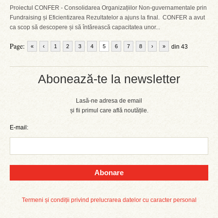
Proiectul CONFER - Consolidarea Organizațiilor Non-guvernamentale prin
Fundraising și Eficientizarea Rezultatelor a ajuns la final. CONFER a avut
ca scop să descopere și să întărească capacitatea unor...
Page:
«
‹
1
2
3
4
5
6
7
8
›
»
din 43
Abonează-te la newsletter
Lasă-ne adresa de email
și fii primul care află noutățile.
E-mail:
Abonare
Termeni și condiții privind prelucrarea datelor cu caracter personal