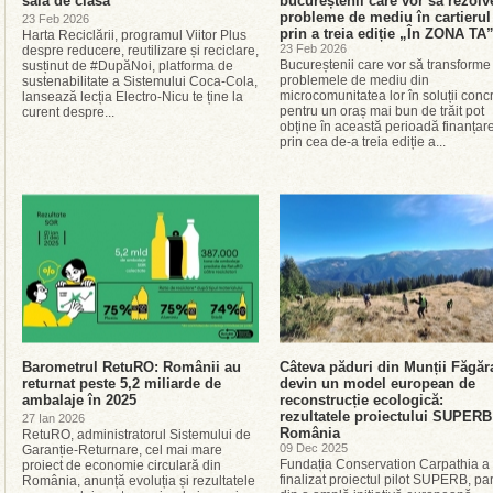
sala de clasă
bucureștenii care vor să rezolv
probleme de mediu în cartierul
23 Feb 2026
prin a treia ediție „În ZONA TA
Harta Reciclării, programul Viitor Plus
23 Feb 2026
despre reducere, reutilizare și reciclare,
Bucureștenii care vor să transforme
susținut de #DupăNoi, platforma de
problemele de mediu din
sustenabilitate a Sistemului Coca-Cola,
microcomunitatea lor în soluții conc
lansează lecția Electro-Nicu te ține la
pentru un oraș mai bun de trăit pot
curent despre...
obține în această perioadă finanțar
prin cea de-a treia ediție a...
Barometrul RetuRO: Românii au
Câteva păduri din Munții Făgăr
returnat peste 5,2 miliarde de
devin un model european de
ambalaje în 2025
reconstrucție ecologică:
rezultatele proiectului SUPERB
27 Ian 2026
România
RetuRO, administratorul Sistemului de
09 Dec 2025
Garanție-Returnare, cel mai mare
Fundația Conservation Carpathia a
proiect de economie circulară din
finalizat proiectul pilot SUPERB, pa
România, anunță evoluția și rezultatele