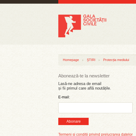
Homepage
ȘTIRI
Protecția mediului
Abonează-te la newsletter
Lasă-ne adresa de email
și fii primul care află noutățile.
E-mail:
Abonare
Termeni și condiții privind prelucrarea datelor