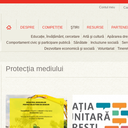
Contul meu
Ca
DESPRE
COMPETIȚIE
ŞTIRI
RESURSE
PARTENE
Educație, învățământ, cercetare
Artă şi cultură
Apărarea drep
Comportament civic şi participare publică
Sănătate
Incluziune socială
Serv
Dezvoltare economică şi socială
Voluntariat
Tinere
Protecția mediului