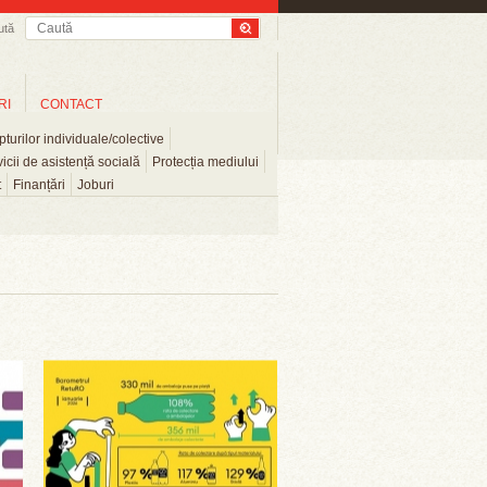
ută
RI
CONTACT
turilor individuale/colective
icii de asistență socială
Protecția mediului
t
Finanțări
Joburi