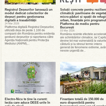
Registrul Deșeurilor lansează un
Soluții concrete pentru rezilien
modul dedicat colectorilor de
climatică: pavilioane de vegetaț
deșeuri pentru gestionarea
micro-păduri și spații de refugi
digitală a trasabilității
urban, finanțate prin programu
24 Mar 2026
Platforma de mediu pentru
Platforma digitală Registrul Deșeurilor,
București
utilizată deja de peste 1.100 de
03 Mar 2026
companii din România pentru evidența
România resimte efectele accelerat
gestiunii deșeurilor și raportarea către
ale schimbărilor climatice, iar Capit
Agenția Națională pentru Protecția
devine tot mai vulnerabilă la valuril
Mediului (ANPM),...
căldură și la stresul termic intens
generat de fenomene extreme, avâ
nevoie urgentă de...
Electro-Nicu te ține la curent:
Finanțare totală de 150.000 de
lecția care aduce DEEE-urile în
euro disponibilă pentru