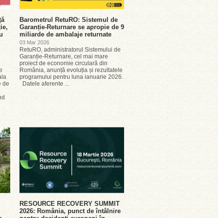
ță
Barometrul RetuRO: Sistemul de
ie,
Garanție-Returnare se apropie de 9
u
miliarde de ambalaje returnate
l
03 Mar 2026
RetuRO, administratorul Sistemului de
Garanție-Returnare, cel mai mare
proiect de economie circulară din
e
România, anunță evoluția și rezultatele
ala
programului pentru luna ianuarie 2026.
e de
Datele aferente ...
nd
RESOURCE RECOVERY SUMMIT
2026: România, punct de întâlnire