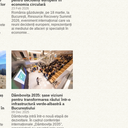
e
pentru decidenți europeni în
 lor
economia circulară
”
23 Feb 2026
România găzduiește, pe 18 martie, la
București, Resource Recovery Summit
2026, eveniment internațional care va
reuni decidenți europeni, reprezentanți
rete
ai mediului de afaceri și specialiști în
economie...
e
aș
Dâmbovița 2035: șase viziuni
pentru transformarea râului într-o
infrastructură verde-albastră a
 în
Bucureștiului
09 Dec 2025
Dâmbovița intră într-o nouă etapă de
dezvoltare. În cadrul conferinței
internaționale „Dâmbovița 2035”,
rte