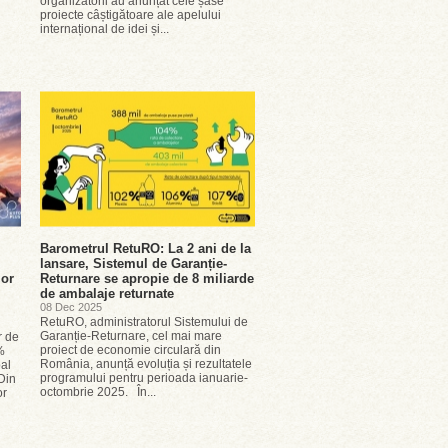
organizatorii au anunțat cele șase
proiecte câștigătoare ale apelului
internațional de idei și...
Barometrul RetuRO: La 2 ani de la
lansare, Sistemul de Garanție-
lor
Returnare se apropie de 8 miliarde
de ambalaje returnate
08 Dec 2025
RetuRO, administratorul Sistemului de
Garanție-Returnare, cel mai mare
r de
proiect de economie circulară din
%
România, anunță evoluția și rezultatele
bal
programului pentru perioada ianuarie-
 Din
octombrie 2025. În...
or