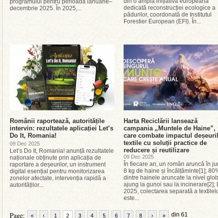
din o amplă inițiativă europeană
programului pentru perioada ianuarie–
dedicată reconstrucției ecologice a
decembrie 2025. În 2025,...
pădurilor, coordonată de Institutul
Forestier European (EFI). În...
Românii raportează, autoritățile
Harta Reciclării lansează
intervin: rezultatele aplicației Let’s
campania „Muntele de Haine”,
Do It, Romania!
care combate impactul deșeuri
textile cu soluții practice de
09 Dec 2025
reducere și reutilizare
Let’s Do It, Romania! anunță rezultatele
09 Dec 2025
naționale obținute prin aplicația de
În fiecare an, un român aruncă în ju
raportare a deșeurilor, un instrument
8 kg de haine și încălțăminte[1]; 80
digital esențial pentru monitorizarea
dintre hainele aruncate la nivel glo
zonelor afectate, intervenția rapidă a
ajung la gunoi sau la incinerare[2];
autorităților...
2025, colectarea separată a textilel
este...
Page:
din 61
«
‹
1
2
3
4
5
6
7
8
›
»