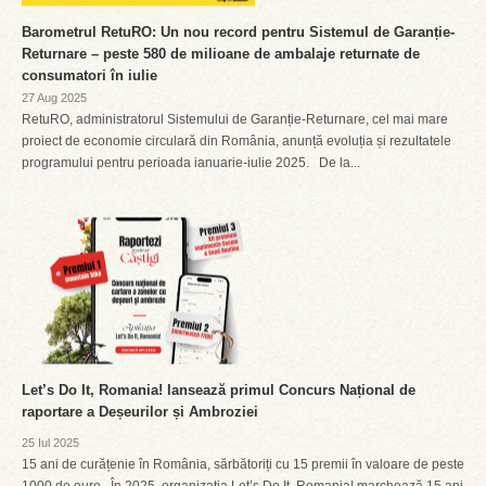
Barometrul RetuRO: Un nou record pentru Sistemul de Garanție-
Returnare – peste 580 de milioane de ambalaje returnate de
consumatori în iulie
27 Aug 2025
RetuRO, administratorul Sistemului de Garanție-Returnare, cel mai mare
proiect de economie circulară din România, anunță evoluția și rezultatele
programului pentru perioada ianuarie-iulie 2025. De la...
Let’s Do It, Romania! lansează primul Concurs Național de
raportare a Deșeurilor și Ambroziei
25 Iul 2025
15 ani de curățenie în România, sărbătoriți cu 15 premii în valoare de peste