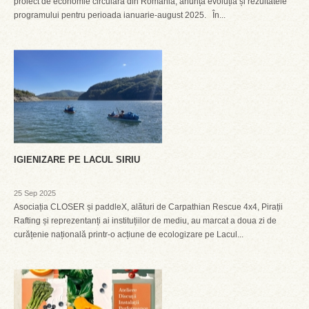
proiect de economie circulară din România, anunță evoluția și rezultatele
programului pentru perioada ianuarie-august 2025. În...
IGIENIZARE PE LACUL SIRIU
25 Sep 2025
Asociația CLOSER și paddleX, alături de Carpathian Rescue 4x4, Pirații
Rafting și reprezentanți ai instituțiilor de mediu, au marcat a doua zi de
curățenie națională printr-o acțiune de ecologizare pe Lacul...