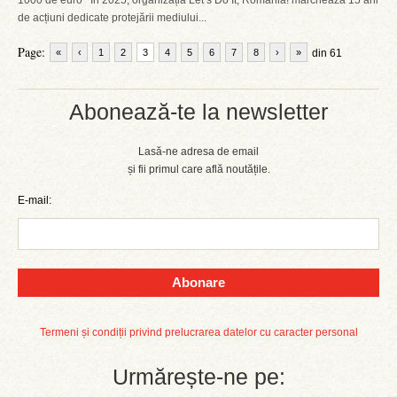
1000 de euro În 2025, organizația Let’s Do It, Romania! marchează 15 ani
de acțiuni dedicate protejării mediului...
Page:
«
‹
1
2
3
4
5
6
7
8
›
»
din 61
Abonează-te la newsletter
Lasă-ne adresa de email
și fii primul care află noutățile.
E-mail:
Abonare
Termeni și condiții privind prelucrarea datelor cu caracter personal
Urmărește-ne pe: