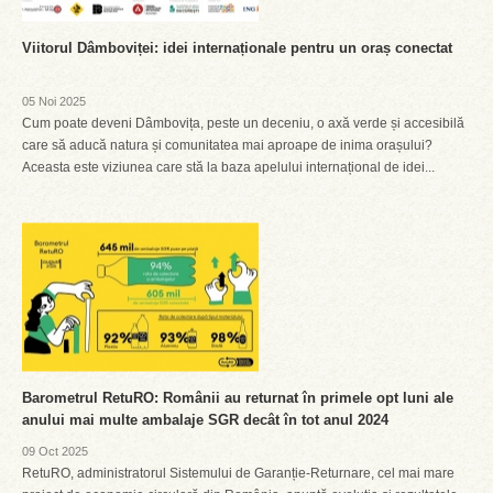
Viitorul Dâmboviței: idei internaționale pentru un oraș conectat
05 Noi 2025
Cum poate deveni Dâmbovița, peste un deceniu, o axă verde și accesibilă
care să aducă natura și comunitatea mai aproape de inima orașului?
Aceasta este viziunea care stă la baza apelului internațional de idei...
Barometrul RetuRO: Românii au returnat în primele opt luni ale
anului mai multe ambalaje SGR decât în tot anul 2024
09 Oct 2025
RetuRO, administratorul Sistemului de Garanție-Returnare, cel mai mare