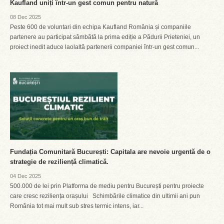
Kaufland uniți într-un gest comun pentru natură
08 Dec 2025
Peste 600 de voluntari din echipa Kaufland România și companiile
partenere au participat sâmbătă la prima ediție a Pădurii Prieteniei, un
proiect inedit aduce laolaltă partenerii companiei într-un gest comun...
Fundația Comunitară București: Capitala are nevoie urgentă de o
strategie de reziliență climatică.
04 Dec 2025
500.000 de lei prin Platforma de mediu pentru București pentru proiecte
care cresc reziliența orașului Schimbările climatice din ultimii ani pun
România tot mai mult sub stres termic intens, iar...