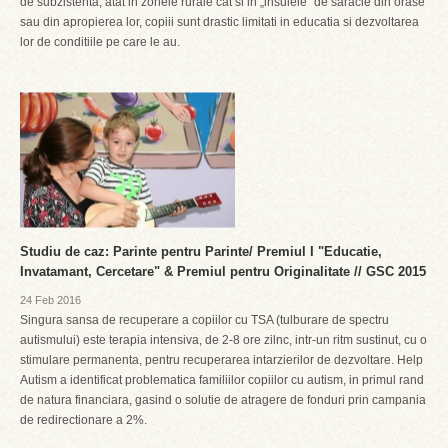
de subzistenta, atat in zonele rurale cat si in „insulele” de saracie din orase
sau din apropierea lor, copiii sunt drastic limitati in educatia si dezvoltarea
lor de conditiile pe care le au.
Studiu de caz: Parinte pentru Parinte/ Premiul I "Educatie,
Invatamant, Cercetare" & Premiul pentru Originalitate // GSC 2015
24 Feb 2016
Singura sansa de recuperare a copiilor cu TSA (tulburare de spectru
autismului) este terapia intensiva, de 2-8 ore zilnc, intr-un ritm sustinut, cu o
stimulare permanenta, pentru recuperarea intarzierilor de dezvoltare. Help
Autism a identificat problematica familiilor copiilor cu autism, in primul rand
de natura financiara, gasind o solutie de atragere de fonduri prin campania
de redirectionare a 2%.