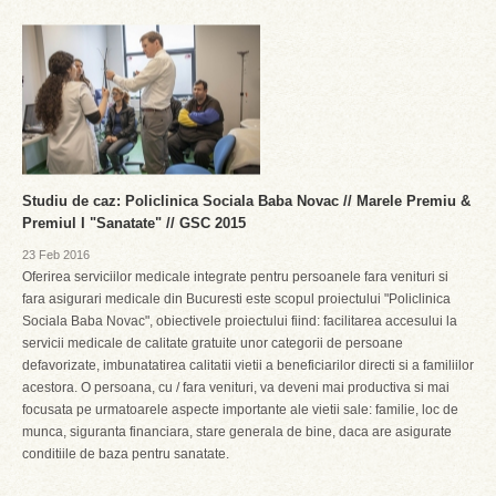
Studiu de caz: Policlinica Sociala Baba Novac // Marele Premiu &
Premiul I "Sanatate" // GSC 2015
23 Feb 2016
Oferirea serviciilor medicale integrate pentru persoanele fara venituri si
fara asigurari medicale din Bucuresti este scopul proiectului "Policlinica
Sociala Baba Novac", obiectivele proiectului fiind: facilitarea accesului la
servicii medicale de calitate gratuite unor categorii de persoane
defavorizate, imbunatatirea calitatii vietii a beneficiarilor directi si a familiilor
acestora. O persoana, cu / fara venituri, va deveni mai productiva si mai
focusata pe urmatoarele aspecte importante ale vietii sale: familie, loc de
munca, siguranta financiara, stare generala de bine, daca are asigurate
conditiile de baza pentru sanatate.