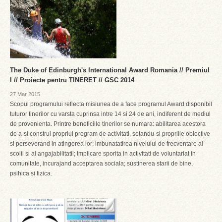
The Duke of Edinburgh's International Award Romania // Premiul
I // Proiecte pentru TINERET // GSC 2014
27 Mar 2015
Scopul programului reflecta misiunea de a face programul Award disponibil
tuturor tinerilor cu varsta cuprinsa intre 14 si 24 de ani, indiferent de mediul
de provenienta. Printre beneficiile tinerilor se numara: abilitarea acestora
de a-si construi propriul program de activitati, setandu-si propriile obiective
si perseverand in atingerea lor; imbunatatirea nivelului de frecventare al
scolii si al angajabilitatii; implicare sporita in activitati de voluntariat in
comunitate, incurajand acceptarea sociala; sustinerea starii de bine,
psihica si fizica.