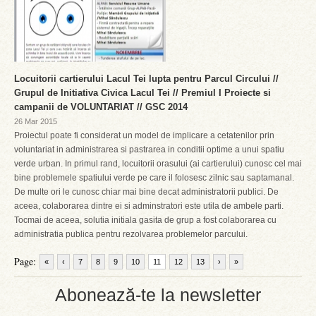
Locuitorii cartierului Lacul Tei lupta pentru Parcul Circului //
Grupul de Initiativa Civica Lacul Tei // Premiul I Proiecte si
campanii de VOLUNTARIAT // GSC 2014
26 Mar 2015
Proiectul poate fi considerat un model de implicare a cetatenilor prin
voluntariat in administrarea si pastrarea in conditii optime a unui spatiu
verde urban. In primul rand, locuitorii orasului (ai cartierului) cunosc cel mai
bine problemele spatiului verde pe care il folosesc zilnic sau saptamanal.
De multe ori le cunosc chiar mai bine decat administratorii publici. De
aceea, colaborarea dintre ei si adminstratori este utila de ambele parti.
Tocmai de aceea, solutia initiala gasita de grup a fost colaborarea cu
administratia publica pentru rezolvarea problemelor parcului.
Page:
«
‹
7
8
9
10
11
12
13
›
»
Abonează-te la newsletter