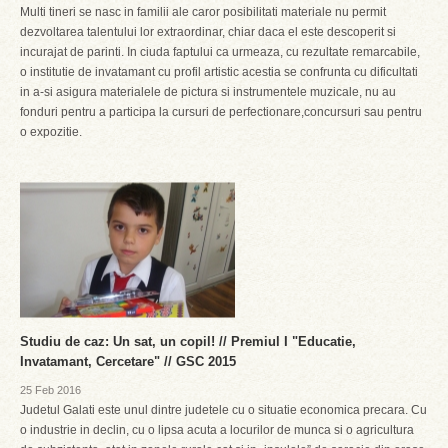
Multi tineri se nasc in familii ale caror posibilitati materiale nu permit
dezvoltarea talentului lor extraordinar, chiar daca el este descoperit si
incurajat de parinti. In ciuda faptului ca urmeaza, cu rezultate remarcabile,
o institutie de invatamant cu profil artistic acestia se confrunta cu dificultati
in a-si asigura materialele de pictura si instrumentele muzicale, nu au
fonduri pentru a participa la cursuri de perfectionare,concursuri sau pentru
o expozitie.
Studiu de caz: Un sat, un copil! // Premiul I "Educatie,
Invatamant, Cercetare" // GSC 2015
25 Feb 2016
Judetul Galati este unul dintre judetele cu o situatie economica precara. Cu
o industrie in declin, cu o lipsa acuta a locurilor de munca si o agricultura