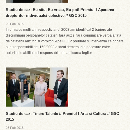
Studiu de caz: Eu stiu, Eu vreau, Eu pot! Premiul I Apararea
drepturilor individuale/ colective // GSC 2015
29 Feb 2016
In urma cu multi ani, respectiv anul 2008 am identificat 2 bariere ale
discriminarii persoanelor cetateni fara auz si fara comunicare verbala fata
de cetatenii auzitori si vorbitori. Apelul 112 preluare si interventia celor care
sunt responsabili de l160/2008 a facut demersurile necesare catre
autoritatile abilitate si responsabile de aplicarea legilor.
Studiu de caz: Tinere Talente // Premiul I Arta si Cultura // GSC
2015
26 Feb 2016