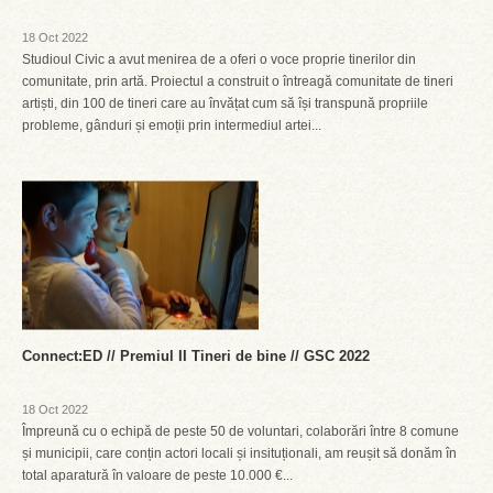
18 Oct 2022
Studioul Civic a avut menirea de a oferi o voce proprie tinerilor din
comunitate, prin artă. Proiectul a construit o întreagă comunitate de tineri
artiști, din 100 de tineri care au învățat cum să își transpună propriile
probleme, gânduri și emoții prin intermediul artei...
Connect:ED // Premiul II Tineri de bine // GSC 2022
18 Oct 2022
Împreună cu o echipă de peste 50 de voluntari, colaborări între 8 comune
și municipii, care conțin actori locali și insituționali, am reușit să donăm în
total aparatură în valoare de peste 10.000 €...