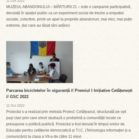
11 Oct 2022
MUZEUL ABANDONULUI – MĂRTURII 21 – este o campanie participativă,
derulată în spațiul public ca un experiment social de trezire a empatiei
sociale, colective, printr-un apel la propriile abandonuri, mai mici, mai puțin
extreme, dar care au lăsat răni adânci.
Parcarea bicicletelor în siguranță // Premiul I Inițiative Cetățenești
// GSC 2022
11 Oct 2022
Proiectul s-a realizat prin metoda Proiect: Cetățeanul, structurată pe opt
pași clari prin care elevii studiază o probelmă a comunității locale ce
presupune o politică publică. Proiectul a fost derulat în timpul orelor de
Educație pentru cetățenie democratică și T.I.C. (Tehnologia informației și a
comunicării) la clasa a VII-a de către 11 elevi.