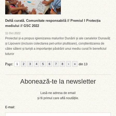
Deltă curată. Comunitate responsabilă // Premiul I Protecția
mediului // GSC 2022
11 Oct 2022
Proiectul și-a propus igienizarea malurilor Dunării și ale canalelor Dunavăț
și Lipoveni (inclusiv colectarea pet-urilor plutitoare), conștientizarea de
către săteni și turiști a importanței păstrării unui mediu curat în beneficiul
tuturor
Page:
1
2
3
4
5
6
7
8
›
»
din 13
Abonează-te la newsletter
Lasă-ne adresa de email
și fii primul care află noutățile.
E-mail: