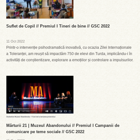
Suflet de Copil // Premiul I Tineri de bine // GSC 2022
11 Oct 2022
Printr-o intervenție psihodramatică inovativă, cu ocazia Zilei Internaționale
a Toleranței, am reușit să impactăm 750 de elevi din Turda, implicându-i în
activități de conștientizare, explorare a emoțiilor și controlare a impulsurilor.
Mărturii 21 | Muzeul Abandonului // Premiul I Campanii de
comunicare pe teme sociale // GSC 2022