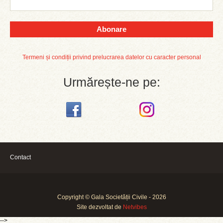
Abonare
Termeni și condiții privind prelucrarea datelor cu caracter personal
Urmărește-ne pe:
Contact
Copyright © Gala Societății Civile - 2026
Site dezvoltat de
Netvibes
-->