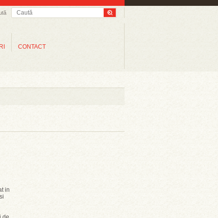
ută
RI
CONTACT
t in
si
i de