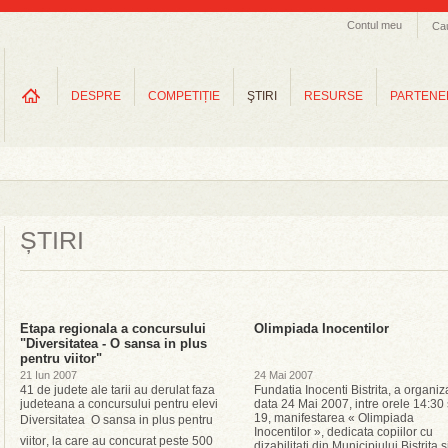
Contul meu
Ca
DESPRE
COMPETIȚIE
ŞTIRI
RESURSE
PARTENE
ȘTIRI
Etapa regionala a concursului
Olimpiada Inocentilor
"Diversitatea - O sansa in plus
pentru viitor"
21 Iun 2007
24 Mai 2007
41 de judete ale tarii au derulat faza
Fundatia Inocenti Bistrita, a organiza
judeteana a concursului pentru elevi
data 24 Mai 2007, intre orele 14:30 
19, manifestarea « Olimpiada
Diversitatea  O sansa in plus pentru
Inocentilor », dedicata copiilor cu
viitor, la care au concurat peste 500
dizabilitati din Municipiului Bistrita s