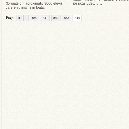
(formate din aproximativ 3000 elevi)
pe raza judetului...
care s-au inscris in toata...
Page:
«
‹
840
841
842
843
844