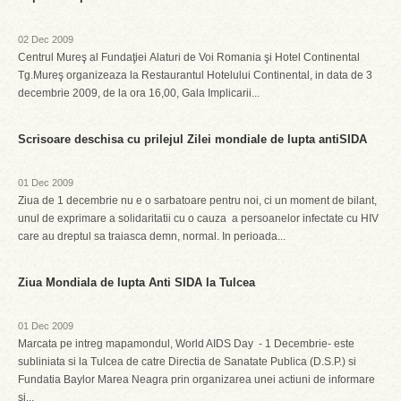
02 Dec 2009
Centrul Mureş al Fundaţiei Alaturi de Voi Romania şi Hotel Continental
Tg.Mureş organizeaza la Restaurantul Hotelului Continental, in data de 3
decembrie 2009, de la ora 16,00, Gala Implicarii...
Scrisoare deschisa cu prilejul Zilei mondiale de lupta antiSIDA
01 Dec 2009
Ziua de 1 decembrie nu e o sarbatoare pentru noi, ci un moment de bilant,
unul de exprimare a solidaritatii cu o cauza  a persoanelor infectate cu HIV
care au dreptul sa traiasca demn, normal. In perioada...
Ziua Mondiala de lupta Anti SIDA la Tulcea
01 Dec 2009
Marcata pe intreg mapamondul, World AIDS Day - 1 Decembrie- este
subliniata si la Tulcea de catre Directia de Sanatate Publica (D.S.P.) si
Fundatia Baylor Marea Neagra prin organizarea unei actiuni de informare
si...