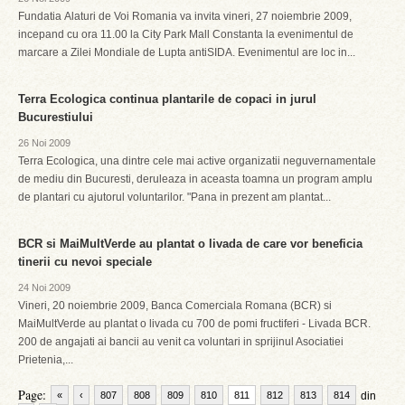
Fundatia Alaturi de Voi Romania va invita vineri, 27 noiembrie 2009,
incepand cu ora 11.00 la City Park Mall Constanta la evenimentul de
marcare a Zilei Mondiale de Lupta antiSIDA. Evenimentul are loc in...
Terra Ecologica continua plantarile de copaci in jurul
Bucurestiului
26 Noi 2009
Terra Ecologica, una dintre cele mai active organizatii neguvernamentale
de mediu din Bucuresti, deruleaza in aceasta toamna un program amplu
de plantari cu ajutorul voluntarilor. "Pana in prezent am plantat...
BCR si MaiMultVerde au plantat o livada de care vor beneficia
tinerii cu nevoi speciale
24 Noi 2009
Vineri, 20 noiembrie 2009, Banca Comerciala Romana (BCR) si
MaiMultVerde au plantat o livada cu 700 de pomi fructiferi - Livada BCR.
200 de angajati ai bancii au venit ca voluntari in sprijinul Asociatiei
Prietenia,...
Page:
«
‹
807
808
809
810
811
812
813
814
din