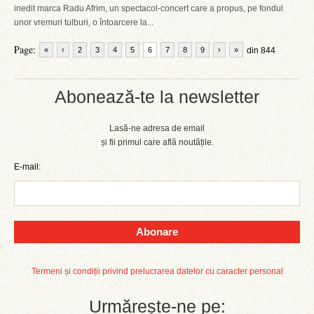
inedit marca Radu Afrim, un spectacol-concert care a propus, pe fondul
unor vremuri tulburi, o întoarcere la...
Page:
«
‹
2
3
4
5
6
7
8
9
›
»
din 844
Abonează-te la newsletter
Lasă-ne adresa de email
și fii primul care află noutățile.
E-mail:
Abonare
Termeni și condiții privind prelucrarea datelor cu caracter personal
Urmărește-ne pe: