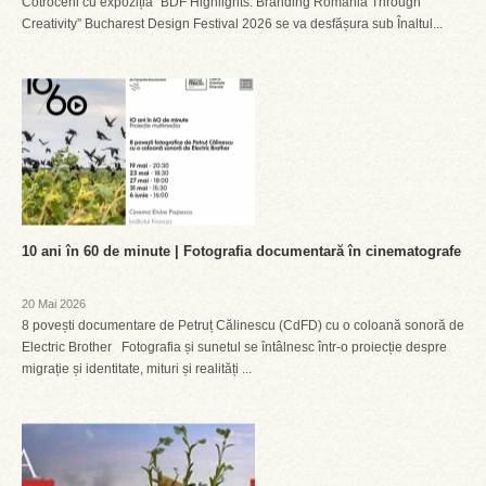
Cotroceni cu expoziția “BDF Highlights: Branding Romania Through
Creativity” Bucharest Design Festival 2026 se va desfășura sub Înaltul...
10 ani în 60 de minute | Fotografia documentară în cinematografe
20 Mai 2026
8 povești documentare de Petruț Călinescu (CdFD) cu o coloană sonoră de
Electric Brother Fotografia și sunetul se întâlnesc într-o proiecție despre
migrație și identitate, mituri și realități ...