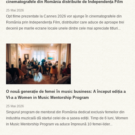
cinematografele din România distribuite de Independența Film
25 Mai 2026
Opt filme prezentate la Cannes 2026 vor ajunge în cinematografele din
România prin Independența Film, distribuitor care aduce de aproape trei
decenii pe marile ecrane locale unele dintre cele mai apreciate titluri...
O nouă generație de femei în music business: A început ediția a
VI-a a Women in Music Mentorship Program
25 Mai 2026
Singurul program de mentorat din România dedicat exclusiv femeilor din
industria muzicală dă startul celei de-a șasea ediții. Timp de 6 luni, Women
in Music Mentorship Program va aduce împreună 10 femei-lider...