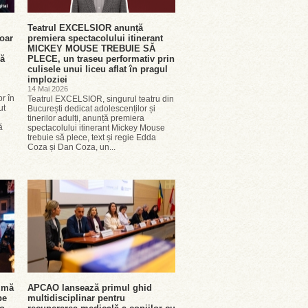
Teatrul EXCELSIOR anunță
Doar
premiera spectacolului itinerant
MICKEY MOUSE TREBUIE SĂ
ză
PLECE, un traseu performativ prin
culisele unui liceu aflat în pragul
imploziei
14 Mai 2026
or în
Teatrul EXCELSIOR, singurul teatru din
ut
București dedicat adolescenților și
tinerilor adulți, anunță premiera
ă
spectacolului itinerant Mickey Mouse
trebuie să plece, text și regie Edda
Coza și Dan Coza, un...
rimă
APCAO lansează primul ghid
pe
multidisciplinar pentru