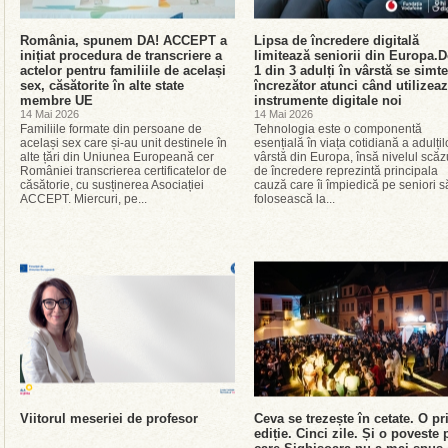
România, spunem DA! ACCEPT a
Lipsa de încredere digitală
inițiat procedura de transcriere a
limitează seniorii din Europa.
actelor pentru familiile de același
1 din 3 adulți în vârstă se simte
sex, căsătorite în alte state
încrezător atunci când utilizea
membre UE
instrumente digitale noi
14 Mai 2026
14 Mai 2026
Familiile formate din persoane de
Tehnologia este o componentă
același sex care și-au unit destinele în
esențială în viața cotidiană a adulțil
alte țări din Uniunea Europeană cer
vârstă din Europa, însă nivelul scăz
României transcrierea certificatelor de
de încredere reprezintă principala
căsătorie, cu susținerea Asociației
cauză care îi împiedică pe seniori s
ACCEPT. Miercuri, pe...
folosească la...
Viitorul meseriei de profesor
Ceva se trezește în cetate. O p
ediție. Cinci zile. Și o poveste 