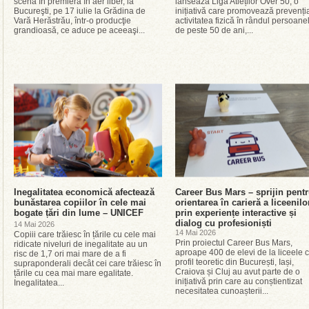
scenă în premieră în aer liber, la
lansează Liga Atleților Over 50, o
Bucureşti, pe 17 iulie la Grădina de
inițiativă care promovează prevenția
Vară Herăstrău, într-o producţie
activitatea fizică în rândul persoane
grandioasă, ce aduce pe aceeaşi...
de peste 50 de ani,...
Inegalitatea economică afectează
Career Bus Mars – sprijin pent
bunăstarea copiilor în cele mai
orientarea în carieră a liceenilo
bogate țări din lume – UNICEF
prin experiențe interactive și
dialog cu profesioniști
14 Mai 2026
14 Mai 2026
Copiii care trăiesc în țările cu cele mai
Prin proiectul Career Bus Mars,
ridicate niveluri de inegalitate au un
aproape 400 de elevi de la liceele 
risc de 1,7 ori mai mare de a fi
profil teoretic din București, Iași,
supraponderali decât cei care trăiesc în
Craiova și Cluj au avut parte de o
țările cu cea mai mare egalitate.
inițiativă prin care au conștientizat
Inegalitatea...
necesitatea cunoașterii...