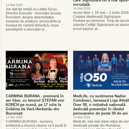
care Sighișoara nu a mai spus
niciodată.
14 Mai 2026
14 Mai 2026
Am stat de vorbă cu Letiția Suciu,
Acces liber | 28 mai – 1 iunie 2026
Director Executiv - Asociația Școala
Cetatea Medievală Sighișoara
Încrederii, despre atractivitatea
Pietrele au memorie. Timp de secol
meseriei de profesor, provocările la
zidurile Cetății Sighișoarei au absor
început de carieră didactică, noua
ecoul pașilor, al...
paradigmă a educației și...
CARMINA BURANA - premieră în
MedLife, cu susținerea Nadiei
aer liber, cu tenorul ŞTEFAN von
Comăneci, lansează Liga Atleți
KORCH pe scenă, pe 17 iulie la
Over 50, o inițiativă națională
Grădina de Vară Herăstrău din
dedicată prevenției în rândul
Bucureşti
persoanelor de peste 50 de ani
14 Mai 2026
14 Mai 2026
CARMINA BURANA - lucrarea
MedLife, cea mai mare rețea de serv
emblemă a muzicii clasice va fi pusă în
medicale private din România,