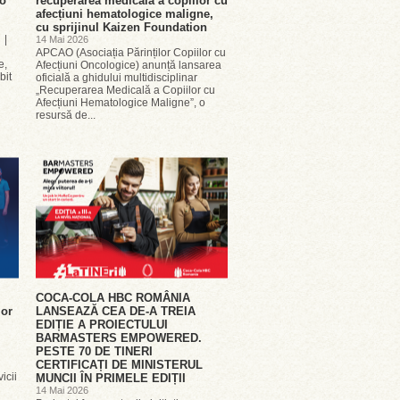
-o
recuperarea medicală a copiilor cu
afecțiuni hematologice maligne,
cu sprijinul Kaizen Foundation
 |
14 Mai 2026
APCAO (Asociația Părinților Copiilor cu
e,
Afecțiuni Oncologice) anunță lansarea
bit
oficială a ghidului multidisciplinar
„Recuperarea Medicală a Copiilor cu
Afecțiuni Hematologice Maligne”, o
resursă de...
COCA-COLA HBC ROMÂNIA
lor
LANSEAZĂ CEA DE-A TREIA
EDIȚIE A PROIECTULUI
BARMASTERS EMPOWERED.
PESTE 70 DE TINERI
CERTIFICAȚI DE MINISTERUL
icii
MUNCII ÎN PRIMELE EDIȚII
14 Mai 2026