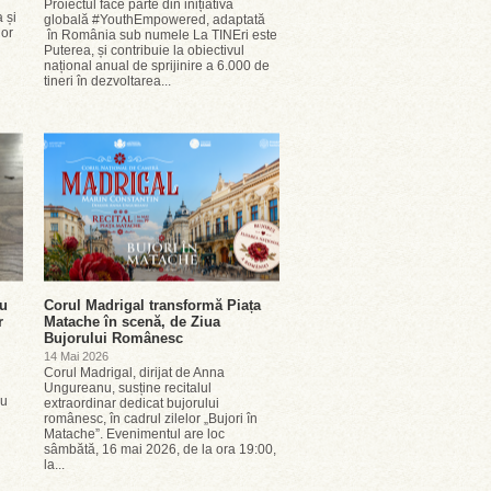
Proiectul face parte din inițiativa
 și
globală #YouthEmpowered, adaptată
lor
în România sub numele La TINEri este
Puterea, și contribuie la obiectivul
național anual de sprijinire a 6.000 de
tineri în dezvoltarea...
ru
Corul Madrigal transformă Piața
r
Matache în scenă, de Ziua
Bujorului Românesc
14 Mai 2026
Corul Madrigal, dirijat de Anna
Ungureanu, susține recitalul
cu
extraordinar dedicat bujorului
românesc, în cadrul zilelor „Bujori în
Matache”. Evenimentul are loc
sâmbătă, 16 mai 2026, de la ora 19:00,
la...