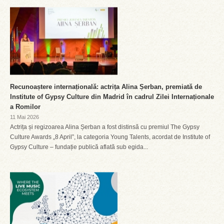
Recunoaștere internațională: actrița Alina Șerban, premiată de
Institute of Gypsy Culture din Madrid în cadrul Zilei Internaționale
a Romilor
11 Mai 2026
Actrița și regizoarea Alina Șerban a fost distinsă cu premiul The Gypsy
Culture Awards „8 April”, la categoria Young Talents, acordat de Institute of
Gypsy Culture – fundație publică aflată sub egida...