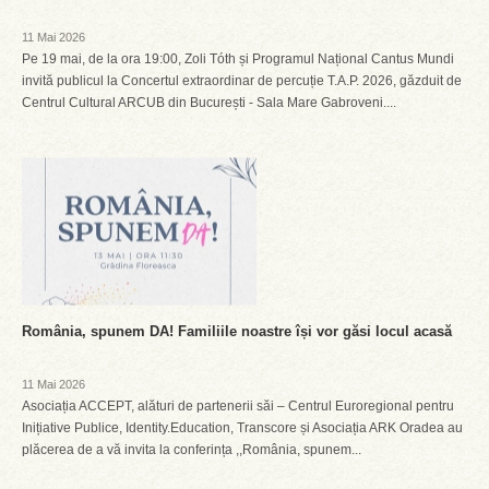
11 Mai 2026
Pe 19 mai, de la ora 19:00, Zoli Tóth și Programul Național Cantus Mundi
invită publicul la Concertul extraordinar de percuție T.A.P. 2026, găzduit de
Centrul Cultural ARCUB din București - Sala Mare Gabroveni....
România, spunem DA! Familiile noastre își vor găsi locul acasă
11 Mai 2026
Asociația ACCEPT, alături de partenerii săi – Centrul Euroregional pentru
Inițiative Publice, Identity.Education, Transcore și Asociația ARK Oradea au
plăcerea de a vă invita la conferința ,,România, spunem...