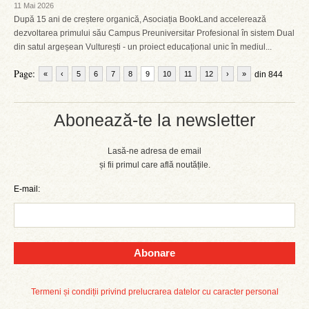
11 Mai 2026
După 15 ani de creștere organică, Asociația BookLand accelerează
dezvoltarea primului său Campus Preuniversitar Profesional în sistem Dual
din satul argeșean Vulturești - un proiect educațional unic în mediul...
Page:
«
‹
5
6
7
8
9
10
11
12
›
»
din 844
Abonează-te la newsletter
Lasă-ne adresa de email
și fii primul care află noutățile.
E-mail:
Abonare
Termeni și condiții privind prelucrarea datelor cu caracter personal