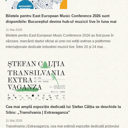
Biletele pentru East European Music Conference 2026 sunt
disponibile: Bucureștiul devine hub-ul muzicii live în luna mai
11 Mai 2026
Biletele pentru East European Music Conference 2026 au fost puse în
vânzare, marcând startul oficial al unei noi ediții extinse a platformei
internaționale dedicate industriei muzicii live. Între 20 și 24 mai...
Cea mai amplă expoziție dedicată lui Ștefan Câlția se deschide la
Sibiu: „Transilvania | Extravaganza”
11 Mai 2026
Transilvania | Extravaganza, cea mai extinsă expoziție dedicată pictorului