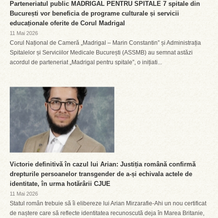
Parteneriatul public MADRIGAL PENTRU SPITALE 7 spitale din
București vor beneficia de programe culturale și servicii
educaționale oferite de Corul Madrigal
11 Mai 2026
Corul Național de Cameră „Madrigal – Marin Constantin” și Administrația
Spitalelor și Serviciilor Medicale București (ASSMB) au semnat astăzi
acordul de parteneriat „Madrigal pentru spitale”, o inițiati...
Victorie definitivă în cazul lui Arian: Justiția română confirmă
drepturile persoanelor transgender de a-și echivala actele de
identitate, în urma hotărârii CJUE
11 Mai 2026
Statul român trebuie să îi elibereze lui Arian Mirzarafie-Ahi un nou certificat
de naștere care să reflecte identitatea recunoscută deja în Marea Britanie,