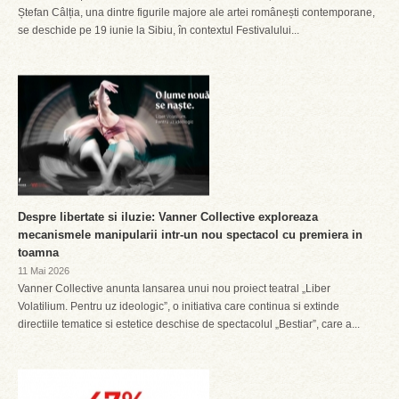
Ștefan Câlția, una dintre figurile majore ale artei românești contemporane,
se deschide pe 19 iunie la Sibiu, în contextul Festivalului...
Despre libertate si iluzie: Vanner Collective exploreaza
mecanismele manipularii intr-un nou spectacol cu premiera in
toamna
11 Mai 2026
Vanner Collective anunta lansarea unui nou proiect teatral „Liber
Volatilium. Pentru uz ideologic”, o initiativa care continua si extinde
directiile tematice si estetice deschise de spectacolul „Bestiar”, care a...