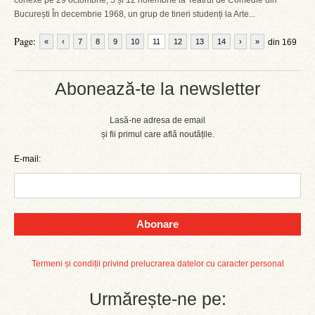
conexe pe 29 octombrie, 5 și 12 noiembrie la Teatrul de Comedie din
București În decembrie 1968, un grup de tineri studenți la Arte...
Page:
«
‹
7
8
9
10
11
12
13
14
›
»
din 169
Abonează-te la newsletter
Lasă-ne adresa de email
și fii primul care află noutățile.
E-mail:
Abonare
Termeni și condiții privind prelucrarea datelor cu caracter personal
Urmărește-ne pe: