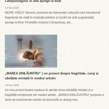
Câmpulungului în artă ajunge la final
14 Noi 2025
NE/RE-VĂZUT: Muscel, proiectul de intervenție culturală care transformă
fragmente de viață în instalații artistice și lucrări de artă augmentată,
ajunge la final. Poveștile orașului Câmpulung, ale...
„MAREA DINLĂUNTRU” | un proiect despre fragilitate, curaj și
sănătate mintală în mediul artistic
14 Noi 2025
Un nou proiect teatral readuce în atenție tema sănătății mintale și a
fragilității emoționale din mediul artistic. „MAREA DINLĂUNTRU” propune o
serie de evenimente menite să deschidă un dialog real...