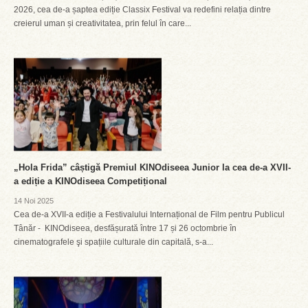
2026, cea de-a șaptea ediție Classix Festival va redefini relația dintre
creierul uman și creativitatea, prin felul în care...
„Hola Frida” câștigă Premiul KINOdiseea Junior la cea de-a XVII-
a ediție a KINOdiseea Competițional
14 Noi 2025
Cea de-a XVII-a ediție a Festivalului Internațional de Film pentru Publicul
Tânăr - KINOdiseea, desfășurată între 17 și 26 octombrie în
cinematografele şi spațiile culturale din capitală, s-a...