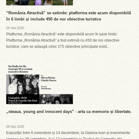
“România Atractivă” se extinde: platforma este acum disponibilă
în 6 limbi și include 450 de noi obiective turistice
05 Noi 2025
Platforma „România Atractivă” este disponibilă acum în șase limbi;
Platforma „România Atractivă” a fost extinsă cu 450 de noi obiective
turistice, care se adaugă celor 275 obiective principale exist...
„steaua. young and innocent days” - arta ca memorie și libertate.
05 Noi 2025
Expoziție între 6 noiembrie și 14 decembrie, la Galeria Ivan și evenimente