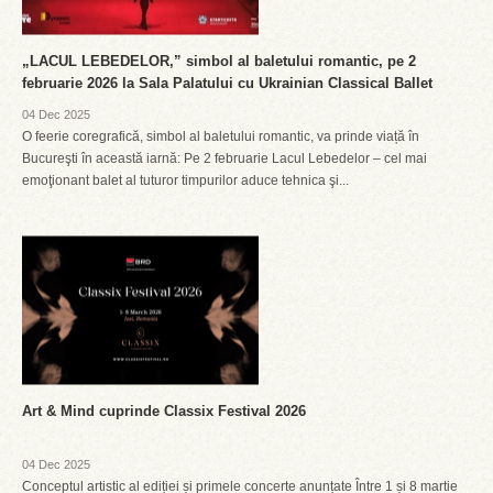
„LACUL LEBEDELOR,” simbol al baletului romantic, pe 2
februarie 2026 la Sala Palatului cu Ukrainian Classical Ballet
04 Dec 2025
O feerie coregrafică, simbol al baletului romantic, va prinde viață în
Bucureşti în această iarnă: Pe 2 februarie Lacul Lebedelor – cel mai
emoţionant balet al tuturor timpurilor aduce tehnica şi...
Art & Mind cuprinde Classix Festival 2026
04 Dec 2025
Conceptul artistic al ediției și primele concerte anunțate Între 1 și 8 martie