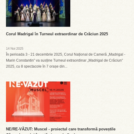
Corul Madrigal în Turneul extraordinar de Crăciun 2025
14 Noi 2025
În perioada 3 - 21 decembrie 2025, Corul Național de Cameră „Madrigal -
Marin Constantin” va susține Turneul extraordinar „Madrigal de Crăciun”
2025, cu 8 spectacole în 7 orașe din...
NE/RE-VĂZUT: Muscel - proiectul care transformă poveștile