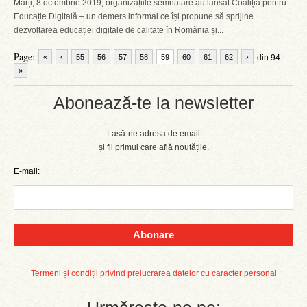
Marți, 8 octombrie 2019, organizațiile semnatare au lansat Coaliția pentru
Educație Digitală – un demers informal ce își propune să sprijine
dezvoltarea educației digitale de calitate în România și...
Page:
«
‹
55
56
57
58
59
60
61
62
›
din 94
»
Abonează-te la newsletter
Lasă-ne adresa de email
și fii primul care află noutățile.
E-mail:
Abonare
Termeni și condiții privind prelucrarea datelor cu caracter personal