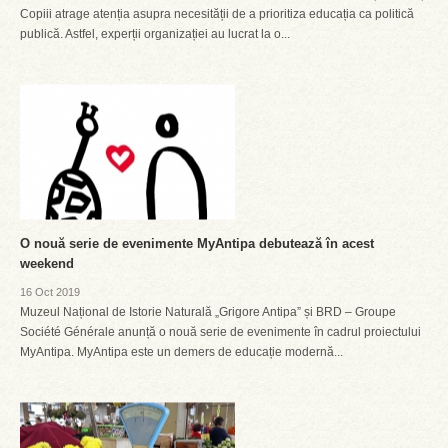
Copiii atrage atenția asupra necesității de a prioritiza educația ca politică
publică. Astfel, experții organizației au lucrat la o...
O nouă serie de evenimente MyAntipa debutează în acest
weekend
16 Oct 2019
Muzeul Național de Istorie Naturală „Grigore Antipa” și BRD – Groupe
Société Générale anunță o nouă serie de evenimente în cadrul proiectului
MyAntipa. MyAntipa este un demers de educație modernă...