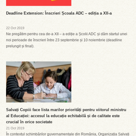
Deadline Extension: Înscrieri Școala ADC – ediția a XII-a
22 Oct 2019
Ne pregătim pentru cea de-a XII – a ediție a Școlii ADC și dăm startul unei
noi perioade de înscrieri între 23 septembrie și 10 noiembrie (deadline
prelungit și final).
Salvați Copiii face lista marilor priorități pentru viitorul ministru
al Educației: accesul la educație echitabilă și de calitate este
crucial în orice societate
21 Oct 2019
În contextul schimbărilor guvernamentale din România, Organizația Salvați