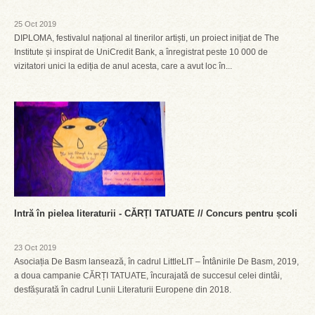
25 Oct 2019
DIPLOMA, festivalul național al tinerilor artiști, un proiect inițiat de The
Institute și inspirat de UniCredit Bank, a înregistrat peste 10 000 de
vizitatori unici la ediția de anul acesta, care a avut loc în...
Intră în pielea literaturii - CĂRȚI TATUATE // Concurs pentru școli
23 Oct 2019
Asociația De Basm lansează, în cadrul LittleLIT – Întânirile De Basm, 2019,
a doua campanie CĂRȚI TATUATE, încurajată de succesul celei dintâi,
desfășurată în cadrul Lunii Literaturii Europene din 2018.