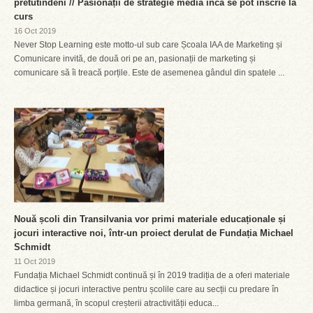
pretutindeni // Pasionații de strategie media încă se pot înscrie la
curs
16 Oct 2019
Never Stop Learning este motto-ul sub care Școala IAA de Marketing și
Comunicare invită, de două ori pe an, pasionații de marketing și
comunicare să îi treacă porțile. Este de asemenea gândul din spatele ...
Nouă școli din Transilvania vor primi materiale educaționale și
jocuri interactive noi, într-un proiect derulat de Fundația Michael
Schmidt
11 Oct 2019
Fundația Michael Schmidt continuă și în 2019 tradiția de a oferi materiale
didactice și jocuri interactive pentru școlile care au secții cu predare în
limba germană, în scopul creșterii atractivității educa...