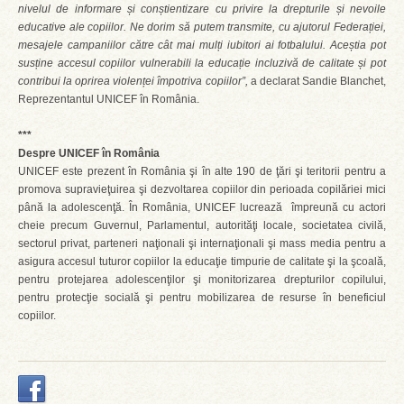
nivelul de informare și conștientizare cu privire la drepturile și nevoile
educative ale copiilor. Ne dorim să putem transmite, cu ajutorul Federației,
mesajele campaniilor către cât mai mulți iubitori ai fotbalului. Aceștia pot
susține accesul copiilor vulnerabili la educație incluzivă de calitate și pot
contribui la oprirea violenței împotriva copiilor”,
a declarat Sandie Blanchet,
Reprezentantul UNICEF în România.
***
Despre UNICEF în România
UNICEF este prezent în România şi în alte 190 de ţări şi teritorii pentru a
promova supravieţuirea şi dezvoltarea copiilor din perioada copilăriei mici
până la adolescenţă. În România, UNICEF lucrează împreună cu actori
cheie precum Guvernul, Parlamentul, autorităţi locale, societatea civilă,
sectorul privat, parteneri naţionali şi internaţionali şi mass media pentru a
asigura accesul tuturor copiilor la educaţie timpurie de calitate şi la şcoală,
pentru protejarea adolescenţilor şi monitorizarea drepturilor copilului,
pentru protecţie socială şi pentru mobilizarea de resurse în beneficiul
copiilor.