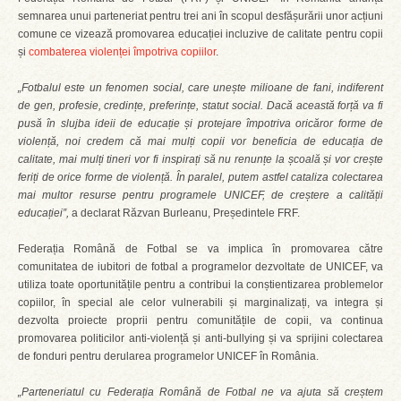
semnarea unui parteneriat pentru trei ani în scopul desfășurării unor acțiuni
comune ce vizează promovarea educației incluzive de calitate pentru copii
și
combaterea violenței împotriva copiilor
.
„Fotbalul este un fenomen social, care unește milioane de fani, indiferent
de gen, profesie, credințe, preferințe, statut social. Dacă această forță va fi
pusă în slujba ideii de educație și protejare împotriva oricăror forme de
violență, noi credem că mai mulți copii vor beneficia de educația de
calitate, mai mulți tineri vor fi inspirați să nu renunțe la școală și vor crește
feriți de orice forme de violență. În paralel, putem astfel cataliza colectarea
mai multor resurse pentru programele UNICEF, de creștere a calității
educației”,
a declarat Răzvan Burleanu, Președintele FRF.
Federația Română de Fotbal se va implica în promovarea către
comunitatea de iubitori de fotbal a programelor dezvoltate de UNICEF, va
utiliza toate oportunitățile pentru a contribui la conștientizarea problemelor
copiilor, în special ale celor vulnerabili și marginalizați, va integra și
dezvolta proiecte proprii pentru comunitățile de copii, va continua
promovarea politicilor anti-violență și anti-bullying și va sprijini colectarea
de fonduri pentru derularea programelor UNICEF în România.
„Parteneriatul cu Federația Română de Fotbal ne va ajuta să creștem