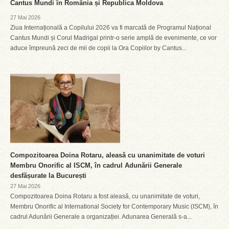
Cantus Mundi în România și Republica Moldova
27 Mai 2026
Ziua Internațională a Copilului 2026 va fi marcată de Programul Național
Cantus Mundi și Corul Madrigal printr-o serie amplă de evenimente, ce vor
aduce împreună zeci de mii de copii la Ora Copiilor by Cantus...
Compozitoarea Doina Rotaru, aleasă cu unanimitate de voturi
Membru Onorific al ISCM, în cadrul Adunării Generale
desfășurate la București
27 Mai 2026
Compozitoarea Doina Rotaru a fost aleasă, cu unanimitate de voturi,
Membru Onorific al International Society for Contemporary Music (ISCM), în
cadrul Adunării Generale a organizației. Adunarea Generală s-a...