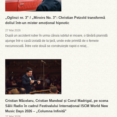
„Oglinzi nr. 3” / „Miroirs No. 3”: Christian Petzold transformă
doliul într-un mister emoțional hipnotic
27 Mai 2026
După un accident rutier în urma căruia iubitul ei moare, o tânără pianistă
ajunge într-o casă izolată de la țară, unde este primită de o femeie
necunoscută. Între cele două se construiește rapid o relaț...
Cristian Măcelaru, Cristian Mandeal și Corul Madrigal, pe scena
Sălii Radio în cadrul Festivalului Internațional ISCM World New
Music Days 2026 – „Columna Infinită”
27 Mai 2026