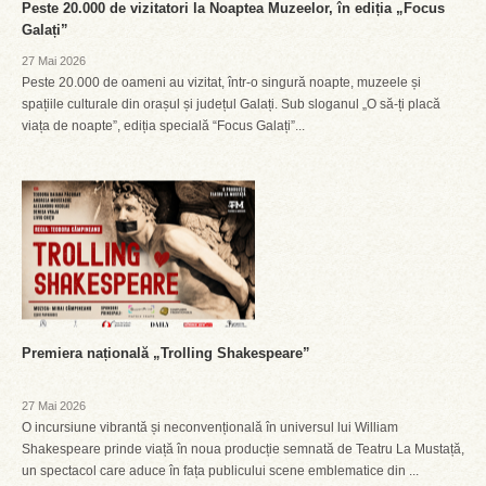
Peste 20.000 de vizitatori la Noaptea Muzeelor, în ediția „Focus
Galați”
27 Mai 2026
Peste 20.000 de oameni au vizitat, într-o singură noapte, muzeele și
spațiile culturale din orașul și județul Galați. Sub sloganul „O să-ți placă
viața de noapte”, ediția specială “Focus Galați”...
Premiera națională „Trolling Shakespeare”
27 Mai 2026
O incursiune vibrantă și neconvențională în universul lui William
Shakespeare prinde viață în noua producție semnată de Teatru La Mustață,
un spectacol care aduce în fața publicului scene emblematice din ...