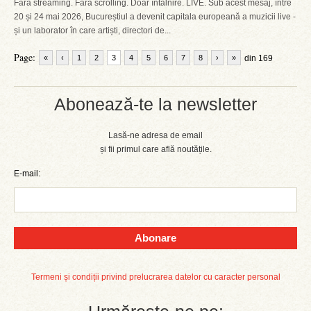
Fără streaming. Fără scrolling. Doar întâlnire. LIVE. Sub acest mesaj, între
20 și 24 mai 2026, Bucureștiul a devenit capitala europeană a muzicii live -
și un laborator în care artiști, directori de...
Page:
«
‹
1
2
3
4
5
6
7
8
›
»
din 169
Abonează-te la newsletter
Lasă-ne adresa de email
și fii primul care află noutățile.
E-mail:
Abonare
Termeni și condiții privind prelucrarea datelor cu caracter personal