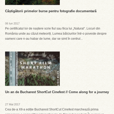
Câștigătorii primelor burse pentru fotografie documentară
06 Iun 2017
Pe certificatul lor de naștere scrie fiul sau fiica lui „Natural“. Locuri din
România unde au căzut meteoriți. Lumea bâlciurilor într-o poveste despre
oameni care n-au habar de lume, dar se simt în centrul...
Un an de Bucharest ShortCut Cinefest // Come along for a journey
27 Mai 2017
Cea de-a XII-a ediție Bucharest ShortCut Cinefest marchează prima