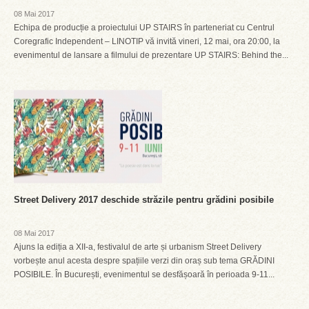
08 Mai 2017
Echipa de producție a proiectului UP STAIRS în parteneriat cu Centrul
Coregrafic Independent – LINOTIP vă invită vineri, 12 mai, ora 20:00, la
evenimentul de lansare a filmului de prezentare UP STAIRS: Behind the...
Street Delivery 2017 deschide străzile pentru grădini posibile
08 Mai 2017
Ajuns la ediția a XII-a, festivalul de arte și urbanism Street Delivery
vorbește anul acesta despre spațiile verzi din oraș sub tema GRĂDINI
POSIBILE. În București, evenimentul se desfășoară în perioada 9-11...