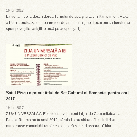
19 Iun 2017
La trei ani de la deschiderea Turnului de apă și artă din Pantelimon, Make
a Point derulează un nou proiect de artă la înălțime. Locuitorii cartierului își
spun poveștile, artiștii le urcă pe acoperișuri,...
Satul Piscu a primit titlul de Sat Cultural al României pentru anul
2017
19 Iun 2017
ZIUA UNIVERSALĂ A IEI este un eveniment inițiat de Comunitatea La
Blouse Roumaine în anul 2013, căreia i s-au alăturat în ultimii 4 ani
numeroase comunități românești din țară și din diaspora. Chiar...