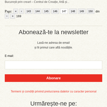
București prin creart – Centrul de Creație, Artă și...
Page:
«
‹
143
144
145
146
147
148
149
150
din
›
»
169
Abonează-te la newsletter
Lasă-ne adresa de email
și fii primul care află noutățile.
E-mail:
Abonare
Termeni și condiții privind prelucrarea datelor cu caracter personal
Urmărește-ne pe: