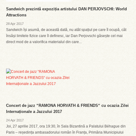
Sandwich prezintă expoziția artistului DAN PERJOVSCHI: World
Attractions
28 Apr 2017
Sandwich își asumă, de această dată, nu atât spațiul pe care îl ocupă, cât
însăși limitele fizice care îl definesc, iar Dan Perjovschi găsește cel mai
direct mod de a valorifica materialul din care...
Concert de jazz “RAMONA HORVATH & FRIENDS“ cu ocazia Zilei
Internaționale a Jazzului 2017
24 Apr 2017
Joi, 27 aprilie 2017, ora 19:30, în Sala Bizantină a Palatului Béhague din
Paris – reședința ambasadorului român în Franța, Primăria Municipiului