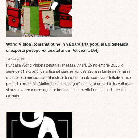
World Vision Romania pune in valoare arta populara olteneasca
si exporta priceperea tesutului din Valcea la Dolj
14 Noi 2013
Fundatia World Vision Romania lanseaza vineri, 15 noiembrie 2013, o
serie de 11 expozitii de artizanat care se vor desfasura in lunile de iarna in
unsprezece pensiuni agroturistice din regiunea de sud - vest. Initiativa face
parte din proiectul „Atelierul de mestesuguri” prin care urmarim dezvoltarea
si promovarea mestesugurilor traditionale in mediul rural in sud – vestul
Olteniei.