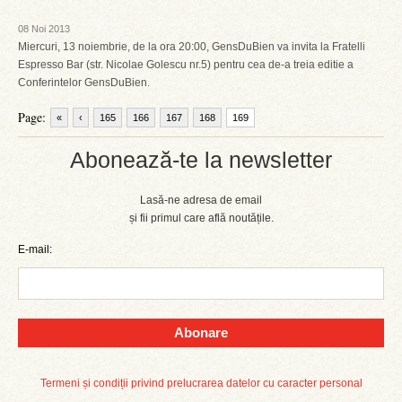
08 Noi 2013
Miercuri, 13 noiembrie, de la ora 20:00, GensDuBien va invita la Fratelli
Espresso Bar (str. Nicolae Golescu nr.5) pentru cea de-a treia editie a
Conferintelor GensDuBien.
Page:
«
‹
165
166
167
168
169
Abonează-te la newsletter
Lasă-ne adresa de email
și fii primul care află noutățile.
E-mail:
Abonare
Termeni și condiții privind prelucrarea datelor cu caracter personal