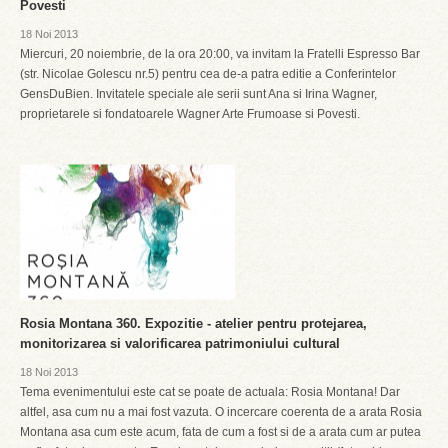
Povesti
18 Noi 2013
Miercuri, 20 noiembrie, de la ora 20:00, va invitam la Fratelli Espresso Bar
(str. Nicolae Golescu nr.5) pentru cea de-a patra editie a Conferintelor
GensDuBien. Invitatele speciale ale serii sunt Ana si Irina Wagner,
proprietarele si fondatoarele Wagner Arte Frumoase si Povesti.
Rosia Montana 360. Expozitie - atelier pentru protejarea,
monitorizarea si valorificarea patrimoniului cultural
18 Noi 2013
Tema evenimentului este cat se poate de actuala: Rosia Montana! Dar
altfel, asa cum nu a mai fost vazuta. O incercare coerenta de a arata Rosia
Montana asa cum este acum, fata de cum a fost si de a arata cum ar putea