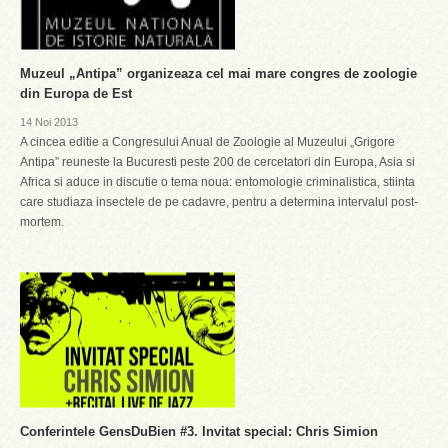
Muzeul „Antipa” organizeaza cel mai mare congres de zoologie
din Europa de Est
14 Noi 2013
A cincea editie a Congresului Anual de Zoologie al Muzeului „Grigore
Antipa” reuneste la Bucuresti peste 200 de cercetatori din Europa, Asia si
Africa si aduce in discutie o tema noua: entomologie criminalistica, stiinta
care studiaza insectele de pe cadavre, pentru a determina intervalul post-
mortem.
Conferintele GensDuBien #3. Invitat special: Chris Simion