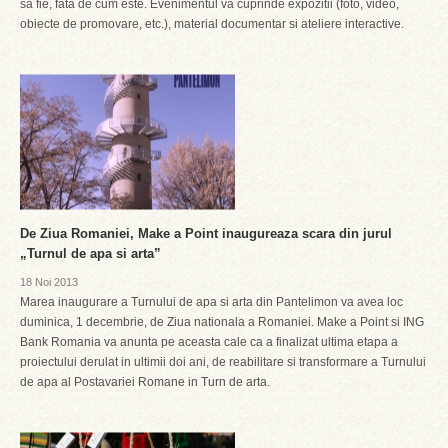
sa fie, fata de cum este. Evenimentul va cuprinde expozitii (foto, video,
obiecte de promovare, etc.), material documentar si ateliere interactive.
De Ziua Romaniei, Make a Point inaugureaza scara din jurul
„Turnul de apa si arta”
18 Noi 2013
Marea inaugurare a Turnului de apa si arta din Pantelimon va avea loc
duminica, 1 decembrie, de Ziua nationala a Romaniei. Make a Point si ING
Bank Romania va anunta pe aceasta cale ca a finalizat ultima etapa a
proiectului derulat in ultimii doi ani, de reabilitare si transformare a Turnului
de apa al Postavariei Romane in Turn de arta.