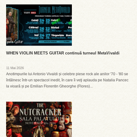
WHEN VIOLIN MEETS GUITAR continuă turneul MetaVivaldi
11 Mai 2026
Anotimpurile lui Antonio Vivaldi și celebre piese rock ale anilor '70 - '80 se
întâlnesc într-un spectacol inedit, în care îi veţi aplauda pe Natalia Pancec
la vioară și pe Emilian Florentin Gheorghe (Flores)...