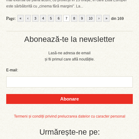
mai extinsă de până acum, cu proiecții în 13 orașe, în care Ziua Europei
este sărbătorită cu „cinema fără margini”. La...
Page:
«
‹
3
4
5
6
7
8
9
10
›
»
din 169
Abonează-te la newsletter
Lasă-ne adresa de email
și fii primul care află noutățile.
E-mail:
Abonare
Termeni și condiții privind prelucrarea datelor cu caracter personal
Urmărește-ne pe: