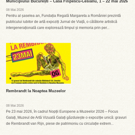
Municipiului București – Casa Filipescu-Cesianu, 1 – 22 mai 2026
08 Mai 2026
Pentru al șaselea an, Fundația Regală Margareta a României prezintă
publicului iubitor de artă expoziți Jurnal de Viață, o călătorie artistică
intergenerațională care explorează timpul și memoria prin per...
Rembrandt la Noaptea Muzeelor
08 Mai 2026
Pe 23 mai 2026, în cadrul Nopții Europene a Muzeelor 2026 – Focus
Galați, Muzeul de Artă Vizuală Galați găzduiește o expoziție unică: gravuri
de Rembrandt van Rijn, piese de patrimoniu cu circulație extrem...