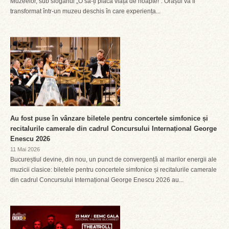
Muzeelor, sub sloganul „O să-ți placă viața de noapte!”. Orașul va fi
transformat într-un muzeu deschis în care experiența...
Au fost puse în vânzare biletele pentru concertele simfonice și
recitalurile camerale din cadrul Concursului Internațional George
Enescu 2026
11 Mai 2026
Bucureștiul devine, din nou, un punct de convergență al marilor energii ale
muzicii clasice: biletele pentru concertele simfonice și recitalurile camerale
din cadrul Concursului Internațional George Enescu 2026 au...