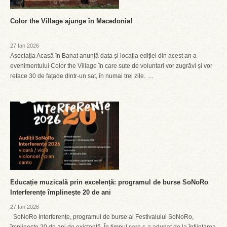
Color the Village ajunge în Macedonia!
27 Ian 2026
Asociația Acasă în Banat anunță data și locația ediției din acest an a
evenimentului Color the Village în care sute de voluntari vor zugrăvi și vor
reface 30 de fațade dintr-un sat, în numai trei zile. ...
Educație muzicală prin excelență: programul de burse SoNoRo
Interferențe împlinește 20 de ani
27 Ian 2026
SoNoRo Interferențe, programul de burse al Festivalului SoNoRo,