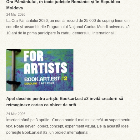
Ora Pământului, în toate județele României și în Republica
Moldova
24 Mar 2026
La Ora Pământului 2026, un număr record de 25.000 de copii și tineri din
corurile și ansamblurile Programului Național Cantus Mundi aniversează
10 ani de la prima participare în cadrul demersului internațional...
Apel deschis pentru artiști: Book.art.est #2 invită creatorii să
reimagineze cartea ca obiect de artă
24 Mar 2026
Înscrieri până pe 3 aprilie Cartea poate fi mai mult decât un suport pentru
text. Poate deveni obiect, concept, experiment vizual. De la această idee
pornește Book.art.est #2, un proiect internațional...