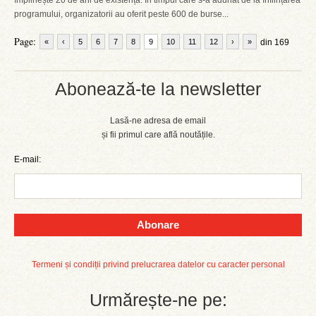
împlinește 20 de ani de existență. În timpul care s-a adunat de la înființarea
programului, organizatorii au oferit peste 600 de burse...
Page:
«
‹
5
6
7
8
9
10
11
12
›
»
din 169
Abonează-te la newsletter
Lasă-ne adresa de email
și fii primul care află noutățile.
E-mail:
Abonare
Termeni și condiții privind prelucrarea datelor cu caracter personal
Urmărește-ne pe: