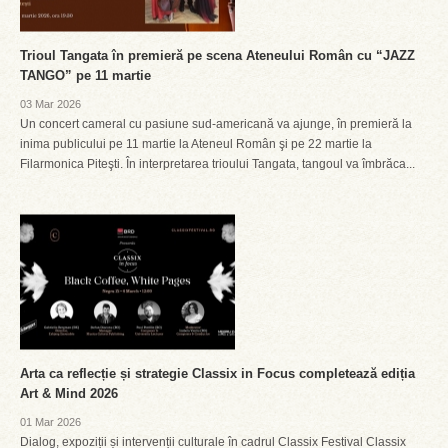
Trioul Tangata în premieră pe scena Ateneului Român cu “JAZZ
TANGO” pe 11 martie
03 Mar 2026
Un concert cameral cu pasiune sud-americană va ajunge, în premieră la
inima publicului pe 11 martie la Ateneul Român şi pe 22 martie la
Filarmonica Piteşti. În interpretarea trioului Tangata, tangoul va îmbrăca...
Arta ca reflecție și strategie Classix in Focus completează ediția
Art & Mind 2026
01 Mar 2026
Dialog, expoziții și intervenții culturale în cadrul Classix Festival Classix