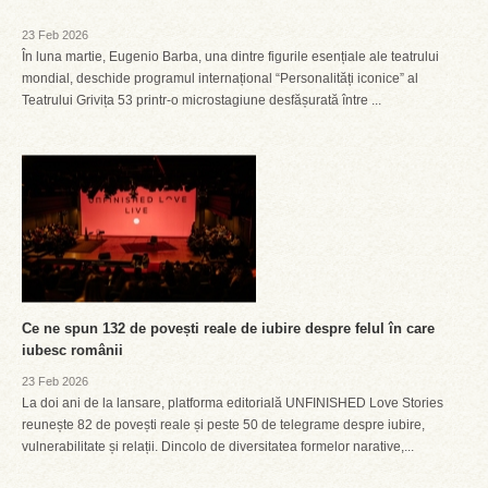
23 Feb 2026
În luna martie, Eugenio Barba, una dintre figurile esențiale ale teatrului
mondial, deschide programul internațional “Personalități iconice” al
Teatrului Grivița 53 printr-o microstagiune desfășurată între ...
Ce ne spun 132 de povești reale de iubire despre felul în care
iubesc românii
23 Feb 2026
La doi ani de la lansare, platforma editorială UNFINISHED Love Stories
reunește 82 de povești reale și peste 50 de telegrame despre iubire,
vulnerabilitate și relații. Dincolo de diversitatea formelor narative,...