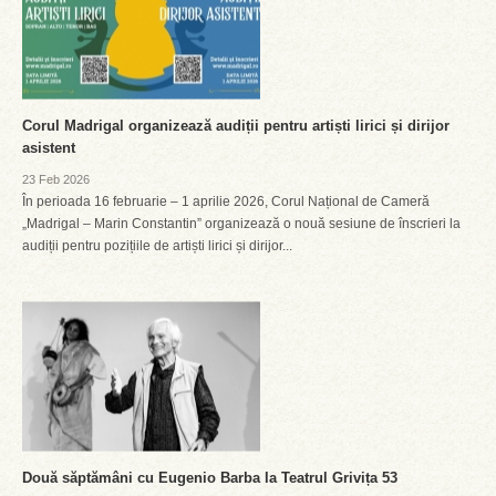
Corul Madrigal organizează audiții pentru artiști lirici și dirijor
asistent
23 Feb 2026
În perioada 16 februarie – 1 aprilie 2026, Corul Național de Cameră
„Madrigal – Marin Constantin” organizează o nouă sesiune de înscrieri la
audiții pentru pozițiile de artiști lirici și dirijor...
Două săptămâni cu Eugenio Barba la Teatrul Grivița 53