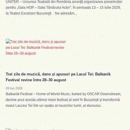
UNITER – Uniunea Teatrală din România anunţă organizarea preselecției
pentru „Gala HOP – Gala Tânărului Actor”, în perioada 13 – 15 iulie 2026,
la Teatrul Excelsior Bucureşti. Ne adresăm...
Trei zile de muzică, dans și apusuri pe Lacul Tei: Balkanik
Festival revine între 28–30 august
09 Iun 2026
Balkanik Festival – Home of World Music, fueled by OSCAR Downstream,
devine anul acesta ultimul mare festival al verii în București și transformă
malul Lacului Tei într-un spațiu al muzicilor lumii, al dansului...