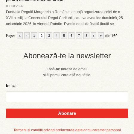
09 Iun 2026
Fundația Regală Margareta a României anunță organizarea celei de a
XVII-a ediții a Concertului Regal Caritabil, care va avea loc duminică, 25
octombrie 2026, la Ateneul Român. Evenimentul de înaltă ținută se...
Page:
«
‹
1
2
3
4
5
6
7
8
›
»
din 169
Abonează-te la newsletter
Lasă-ne adresa de email
și fii primul care află noutățile.
E-mail:
Abonare
Termeni și condiții privind prelucrarea datelor cu caracter personal