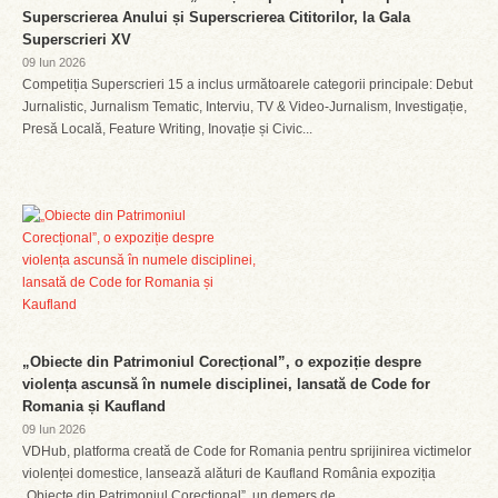
Superscrierea Anului și Superscrierea Cititorilor, la Gala
Superscrieri XV
09 Iun 2026
Competiția Superscrieri 15 a inclus următoarele categorii principale: Debut
Jurnalistic, Jurnalism Tematic, Interviu, TV & Video-Jurnalism, Investigație,
Presă Locală, Feature Writing, Inovație și Civic...
„Obiecte din Patrimoniul Corecțional”, o expoziție despre
violența ascunsă în numele disciplinei, lansată de Code for
Romania și Kaufland
09 Iun 2026
VDHub, platforma creată de Code for Romania pentru sprijinirea victimelor
violenței domestice, lansează alături de Kaufland România expoziția
„Obiecte din Patrimoniul Corecțional”, un demers de...