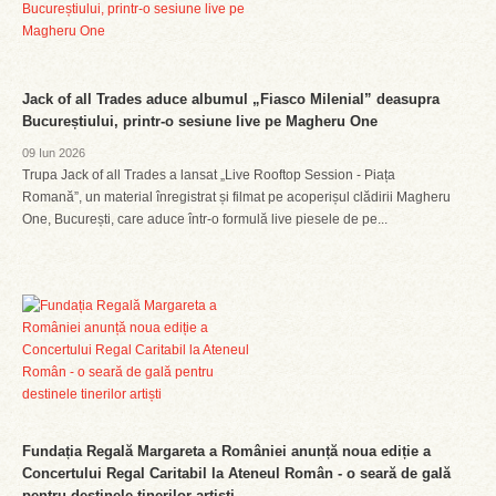
Jack of all Trades aduce albumul „Fiasco Milenial” deasupra
Bucureștiului, printr-o sesiune live pe Magheru One
09 Iun 2026
Trupa Jack of all Trades a lansat „Live Rooftop Session - Piața
Romană”, un material înregistrat și filmat pe acoperișul clădirii Magheru
One, București, care aduce într-o formulă live piesele de pe...
Fundația Regală Margareta a României anunță noua ediție a
Concertului Regal Caritabil la Ateneul Român - o seară de gală
pentru destinele tinerilor artiști