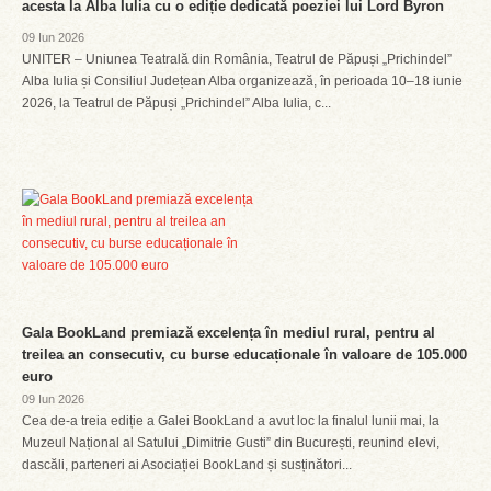
acesta la Alba Iulia cu o ediție dedicată poeziei lui Lord Byron
09 Iun 2026
UNITER – Uniunea Teatrală din România, Teatrul de Păpuși „Prichindel”
Alba Iulia și Consiliul Județean Alba organizează, în perioada 10–18 iunie
2026, la Teatrul de Păpuși „Prichindel” Alba Iulia, c...
Gala BookLand premiază excelența în mediul rural, pentru al
treilea an consecutiv, cu burse educaționale în valoare de 105.000
euro
09 Iun 2026
Cea de-a treia ediție a Galei BookLand a avut loc la finalul lunii mai, la
Muzeul Național al Satului „Dimitrie Gusti” din București, reunind elevi,
dascăli, parteneri ai Asociației BookLand și susținători...