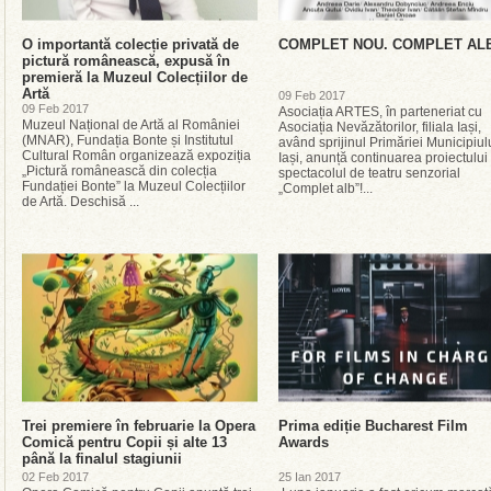
O importantă colecție privată de
COMPLET NOU. COMPLET AL
pictură românească, expusă în
premieră la Muzeul Colecțiilor de
Artă
09 Feb 2017
09 Feb 2017
Asociația ARTES, în parteneriat cu
Muzeul Național de Artă al României
Asociația Nevăzătorilor, filiala Iași,
(MNAR), Fundația Bonte și Institutul
având sprijinul Primăriei Municipiul
Cultural Român organizează expoziția
Iași, anunță continuarea proiectului
„Pictură românească din colecția
spectacolul de teatru senzorial
Fundației Bonte” la Muzeul Colecțiilor
„Complet alb”!...
de Artă. Deschisă ...
Trei premiere în februarie la Opera
Prima ediție Bucharest Film
Comică pentru Copii și alte 13
Awards
până la finalul stagiunii
02 Feb 2017
25 Ian 2017