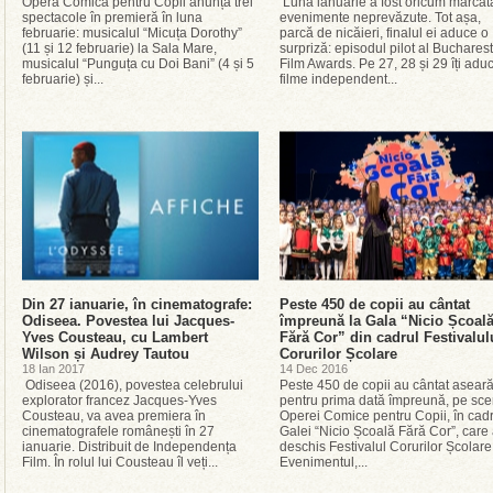
Opera Comică pentru Copii anunță trei
Luna ianuarie a fost oricum marcat
spectacole în premieră în luna
evenimente neprevăzute. Tot așa,
februarie: musicalul “Micuța Dorothy”
parcă de nicăieri, finalul ei aduce o
(11 și 12 februarie) la Sala Mare,
surpriză: episodul pilot al Bucharest
musicalul “Punguța cu Doi Bani” (4 și 5
Film Awards. Pe 27, 28 și 29 îți ad
februarie) și...
filme independent...
Din 27 ianuarie, în cinematografe:
Peste 450 de copii au cântat
Odiseea. Povestea lui Jacques-
împreună la Gala “Nicio Școal
Yves Cousteau, cu Lambert
Fără Cor” din cadrul Festivalul
Wilson și Audrey Tautou
Corurilor Școlare
18 Ian 2017
14 Dec 2016
Odiseea (2016), povestea celebrului
Peste 450 de copii au cântat aseară
explorator francez Jacques-Yves
pentru prima dată împreună, pe sc
Cousteau, va avea premiera în
Operei Comice pentru Copii, în cadr
cinematografele românești în 27
Galei “Nicio Școală Fără Cor”, care
ianuarie. Distribuit de Independența
deschis Festivalul Corurilor Școlare
Film. În rolul lui Cousteau îl veți...
Evenimentul,...