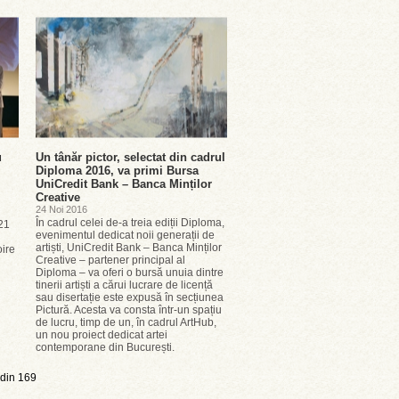
u
Un tânăr pictor, selectat din cadrul
Diploma 2016, va primi Bursa
UniCredit Bank – Banca Minților
Creative
24 Noi 2016
În cadrul celei de-a treia ediții Diploma,
21
evenimentul dedicat noii generații de
artiști, UniCredit Bank – Banca Minților
oire
Creative – partener principal al
Diploma – va oferi o bursă unuia dintre
tinerii artiști a cărui lucrare de licență
sau disertație este expusă în secțiunea
Pictură. Acesta va consta într-un spațiu
de lucru, timp de un, în cadrul ArtHub,
un nou proiect dedicat artei
contemporane din București.
din 169