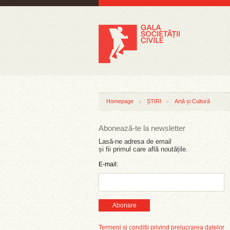
Homepage
ȘTIRI
Artă și Cultură
Abonează-te la newsletter
Lasă-ne adresa de email
și fii primul care află noutățile.
E-mail:
Abonare
Termeni și condiții privind prelucrarea datelor