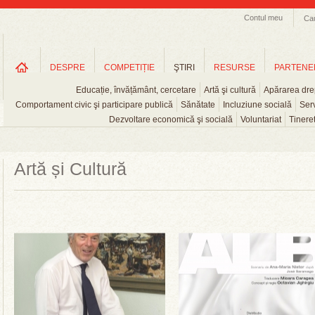
Contul meu
Ca
DESPRE
COMPETIȚIE
ŞTIRI
RESURSE
PARTENE
Educație, învățământ, cercetare
Artă şi cultură
Apărarea drep
Comportament civic şi participare publică
Sănătate
Incluziune socială
Serv
Dezvoltare economică şi socială
Voluntariat
Tinere
Artă și Cultură