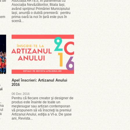
ă de
Asociația ARTES, în parteneriat cu
Asociația Nevăzătorilor, filiala Iași,
având sprijinul Primăriei Municipiului
Iași, anunță o dublă premieră: pentru
ucem
prima oară la noi în țară este pus în
scenă...
Apel înscrieri: Artizanul Anului
ă
2016
ui
06 Dec 2016
Pentru că fiecare creator şi designer de
,
produs este înainte de toate un
ena
meştesugar sau artizan contemporan
ul
vă propunem să vă înscrieţi la premiul
 a
Artizanul Anului, ediţia a VI-a. De şase
.
ani, Revista...