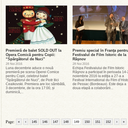
Premieră de balet SOLD OUT la
Premiu special ȋn Franţa pentr
Opera Comică pentru Copii:
Festivalul de Film Istoric de la
“Spărgătorul de Nuci”
Râşnov
28 Noi 2016
28 Noi 2016
Luna decembrie aduce o nouă
Echipa Festivalului de Film Istoric
premieră pe scena Operei Comice
Râşnov a participat ȋn perioada 14-
pentru Copii, celebrul balet
noiembrie 2016 la ediţia a 27-a a
“Spărgătorul de Nuci”, de Piotr Ilici
Festival International du Film d’Hist
Ceaikovski. Premiera are loc sâmbătă,
de Pessac (Bordeaux). Este deja a
3 decembrie, de la ora 17:00, și
doua etapă a colaborării...
duminică,...
Page:
«
‹
145
146
147
148
149
150
151
152
›
»