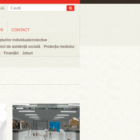
ută
RI
CONTACT
turilor individuale/colective
icii de asistență socială
Protecția mediului
t
Finanțări
Joburi