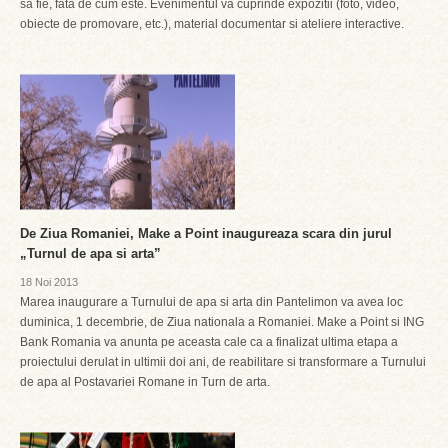
sa fie, fata de cum este. Evenimentul va cuprinde expozitii (foto, video,
obiecte de promovare, etc.), material documentar si ateliere interactive.
De Ziua Romaniei, Make a Point inaugureaza scara din jurul
„Turnul de apa si arta”
18 Noi 2013
Marea inaugurare a Turnului de apa si arta din Pantelimon va avea loc
duminica, 1 decembrie, de Ziua nationala a Romaniei. Make a Point si ING
Bank Romania va anunta pe aceasta cale ca a finalizat ultima etapa a
proiectului derulat in ultimii doi ani, de reabilitare si transformare a Turnului
de apa al Postavariei Romane in Turn de arta.