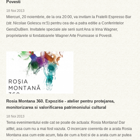
Povesti
18 Noi 2013
Miercuri, 20 noiembrie, de la ora 20:00, va invitam la Fratelli Espresso Bar
(str. Nicolae Golescu nr.5) pentru cea de-a patra editie a Conferintelor
GensDuBien. Invitatele speciale ale serii sunt Ana si Irina Wagner,
proprietarele si fondatoarele Wagner Arte Frumoase si Povesti.
Rosia Montana 360. Expozitie - atelier pentru protejarea,
monitorizarea si valorificarea patrimoniului cultural
18 Noi 2013
Tema evenimentului este cat se poate de actuala: Rosia Montana! Dar
altfel, asa cum nu a mai fost vazuta. O incercare coerenta de a arata Rosia
Montana asa cum este acum, fata de cum a fost si de a arata cum ar putea