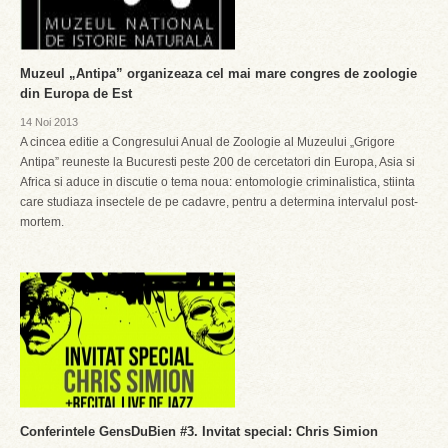
Muzeul „Antipa” organizeaza cel mai mare congres de zoologie
din Europa de Est
14 Noi 2013
A cincea editie a Congresului Anual de Zoologie al Muzeului „Grigore
Antipa” reuneste la Bucuresti peste 200 de cercetatori din Europa, Asia si
Africa si aduce in discutie o tema noua: entomologie criminalistica, stiinta
care studiaza insectele de pe cadavre, pentru a determina intervalul post-
mortem.
Conferintele GensDuBien #3. Invitat special: Chris Simion