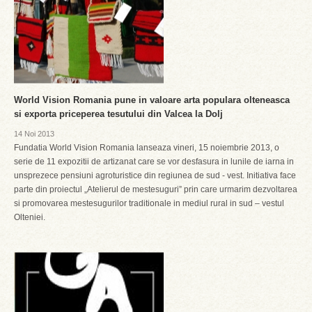
World Vision Romania pune in valoare arta populara olteneasca
si exporta priceperea tesutului din Valcea la Dolj
14 Noi 2013
Fundatia World Vision Romania lanseaza vineri, 15 noiembrie 2013, o
serie de 11 expozitii de artizanat care se vor desfasura in lunile de iarna in
unsprezece pensiuni agroturistice din regiunea de sud - vest. Initiativa face
parte din proiectul „Atelierul de mestesuguri” prin care urmarim dezvoltarea
si promovarea mestesugurilor traditionale in mediul rural in sud – vestul
Olteniei.