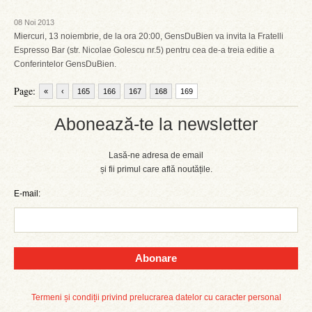
08 Noi 2013
Miercuri, 13 noiembrie, de la ora 20:00, GensDuBien va invita la Fratelli
Espresso Bar (str. Nicolae Golescu nr.5) pentru cea de-a treia editie a
Conferintelor GensDuBien.
Page:
«
‹
165
166
167
168
169
Abonează-te la newsletter
Lasă-ne adresa de email
și fii primul care află noutățile.
E-mail:
Abonare
Termeni și condiții privind prelucrarea datelor cu caracter personal