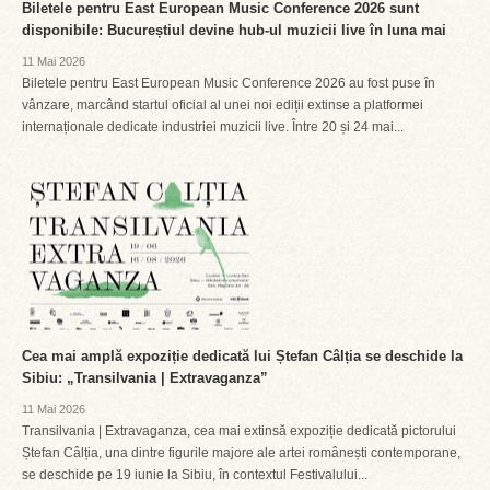
Biletele pentru East European Music Conference 2026 sunt
disponibile: Bucureștiul devine hub-ul muzicii live în luna mai
11 Mai 2026
Biletele pentru East European Music Conference 2026 au fost puse în
vânzare, marcând startul oficial al unei noi ediții extinse a platformei
internaționale dedicate industriei muzicii live. Între 20 și 24 mai...
Cea mai amplă expoziție dedicată lui Ștefan Câlția se deschide la
Sibiu: „Transilvania | Extravaganza”
11 Mai 2026
Transilvania | Extravaganza, cea mai extinsă expoziție dedicată pictorului
Ștefan Câlția, una dintre figurile majore ale artei românești contemporane,
se deschide pe 19 iunie la Sibiu, în contextul Festivalului...