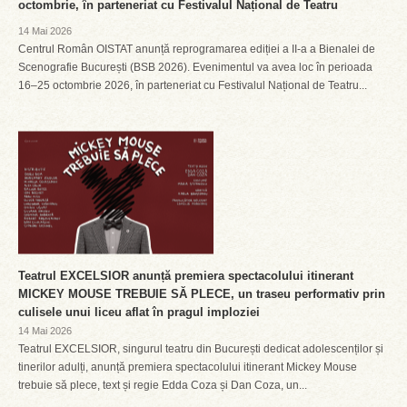
octombrie, în parteneriat cu Festivalul Național de Teatru
14 Mai 2026
Centrul Român OISTAT anunță reprogramarea ediției a II-a a Bienalei de
Scenografie București (BSB 2026). Evenimentul va avea loc în perioada
16–25 octombrie 2026, în parteneriat cu Festivalul Național de Teatru...
Teatrul EXCELSIOR anunță premiera spectacolului itinerant
MICKEY MOUSE TREBUIE SĂ PLECE, un traseu performativ prin
culisele unui liceu aflat în pragul imploziei
14 Mai 2026
Teatrul EXCELSIOR, singurul teatru din București dedicat adolescenților și
tinerilor adulți, anunță premiera spectacolului itinerant Mickey Mouse
trebuie să plece, text și regie Edda Coza și Dan Coza, un...