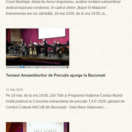
Corul Madrigal, dirijat de Anna Ungureanu, susține recitalul extraordinar
dedicat bujorului românesc, în cadrul zilelor „Bujori în Matache”.
Evenimentul are loc sâmbătă, 16 mai 2026, de la ora 19:00, la...
Turneul Ansamblurilor de Percuție ajunge la București
11 Mai 2026
Pe 19 mai, de la ora 19:00, Zoli Tóth și Programul Național Cantus Mundi
invită publicul la Concertul extraordinar de percuție T.A.P. 2026, găzduit de
Centrul Cultural ARCUB din București - Sala Mare Gabroveni....