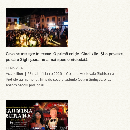
Ceva se trezește în cetate. O primă ediție. Cinci zile. Și o poveste
pe care Sighișoara nu a mai spus-o niciodată.
14 Mai 2026
Acces liber | 28 mai – 1 iunie 2026 | Cetatea Medievală Sighișoara
Pietrele au memorie. Timp de secole, zidurile Cetății Sighișoarei au
absorbit ecoul pașilor, al...