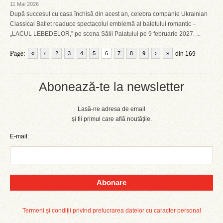
11 Mai 2026
După succesul cu casa închisă din acest an, celebra companie Ukrainian
Classical Ballet readuce spectacolul emblemă al baletului romantic –
„LACUL LEBEDELOR,” pe scena Sălii Palatului pe 9 februarie 2027. ...
Page:
«
‹
2
3
4
5
6
7
8
9
›
»
din 169
Abonează-te la newsletter
Lasă-ne adresa de email
și fii primul care află noutățile.
E-mail:
Abonare
Termeni și condiții privind prelucrarea datelor cu caracter personal