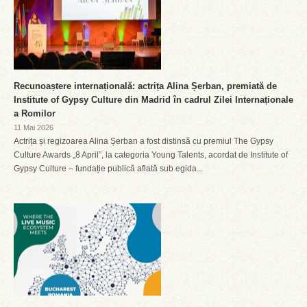
Recunoaștere internațională: actrița Alina Șerban, premiată de
Institute of Gypsy Culture din Madrid în cadrul Zilei Internaționale
a Romilor
11 Mai 2026
Actrița și regizoarea Alina Șerban a fost distinsă cu premiul The Gypsy
Culture Awards „8 April”, la categoria Young Talents, acordat de Institute of
Gypsy Culture – fundație publică aflată sub egida...