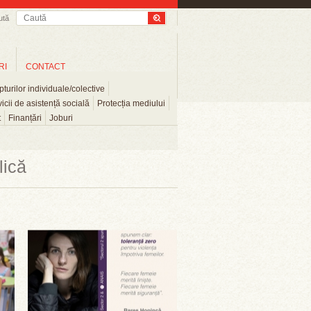
ută
RI
CONTACT
turilor individuale/colective
icii de asistență socială
Protecția mediului
t
Finanțări
Joburi
lică