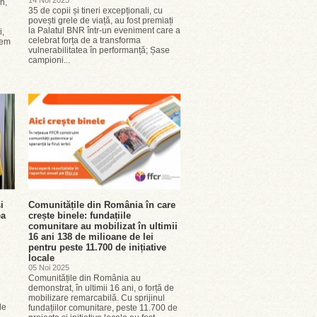
14 Noi 2025
n,
35 de copii și tineri excepționali, cu
i
povești grele de viață, au fost premiați
la Palatul BNR într-un eveniment care a
i,
celebrat forța de a transforma
tem
vulnerabilitatea în performanță; Șase
campioni...
i
Comunitățile din România în care
ea
crește binele: fundațiile
comunitare au mobilizat în ultimii
16 ani 138 de milioane de lei
pentru peste 11.700 de inițiative
locale
05 Noi 2025
Comunitățile din România au
demonstrat, în ultimii 16 ani, o forță de
mobilizare remarcabilă. Cu sprijinul
le
fundațiilor comunitare, peste 11.700 de