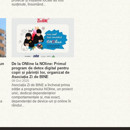
proiecte și inițiative locale au fost
susținute, însumând...
 un
De la ONline la NOline: Primul
program de detox digital pentru
copii și părinții lor, organizat de
Asociația Zi de BINE
09 Oct 2025
Asociația Zi de BINE a încheiat prima
ediție a programului NOline, un proiect
unic, dedicat dependențelor
comportamentale și, mai exact,
ca
dependenței de device-uri și online în
rândul...