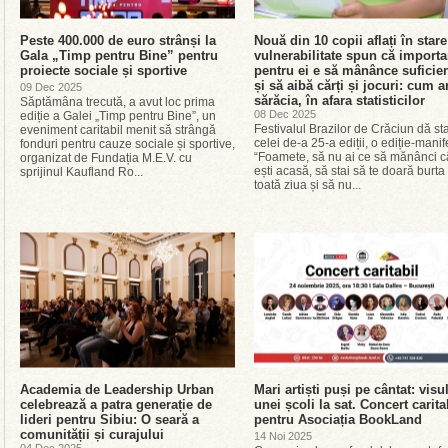
Peste 400.000 de euro strânși la
Nouă din 10 copii aflați în star
Gala „Timp pentru Bine” pentru
vulnerabilitate spun că importa
proiecte sociale și sportive
pentru ei e să mânânce suficie
și să aibă cărți și jocuri: cum a
09 Dec 2025
sărăcia, în afara statisticilor
Săptămâna trecută, a avut loc prima
08 Dec 2025
ediție a Galei „Timp pentru Bine”, un
Festivalul Brazilor de Crăciun dă sta
eveniment caritabil menit să strângă
celei de-a 25-a ediții, o ediție-mani
fonduri pentru cauze sociale și sportive,
“Foamete, să nu ai ce să mănânci 
organizat de Fundația M.E.V. cu
ești acasă, să stai să te doară burta
sprijinul Kaufland Ro...
toată ziua și să nu...
Academia de Leadership Urban
Mari artiști puși pe cântat: visu
celebrează a patra generație de
unei școli la sat. Concert carita
lideri pentru Sibiu: O seară a
pentru Asociația BookLand
comunității și curajului
14 Noi 2025