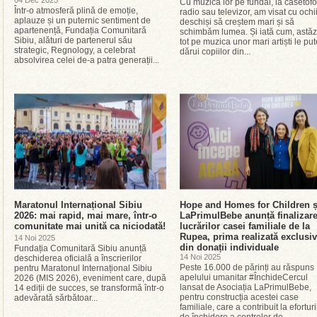
04 Dec 2025
Cu muzica lor pe fundal, la casetofo
Într-o atmosferă plină de emoție,
radio sau televizor, am visat cu ochi
aplauze și un puternic sentiment de
deschiși să creștem mari și să
apartenență, Fundația Comunitară
schimbăm lumea. Și iată cum, astăz
Sibiu, alături de partenerul său
tot pe muzica unor mari artiști le pu
strategic, Regnology, a celebrat
dărui copiilor din...
absolvirea celei de-a patra generații...
Maratonul Internațional Sibiu
Hope and Homes for Children ș
2026: mai rapid, mai mare, într-o
LaPrimulBebe anunță finalizar
comunitate mai unită ca niciodată!
lucrărilor casei familiale de la
Rupea, prima realizată exclusiv
14 Noi 2025
din donații individuale
Fundația Comunitară Sibiu anunță
14 Noi 2025
deschiderea oficială a înscrierilor
Peste 16.000 de părinți au răspuns
pentru Maratonul Internațional Sibiu
apelului umanitar #ÎnchideCercul
2026 (MIS 2026), eveniment care, după
lansat de Asociația LaPrimulBebe,
14 ediții de succes, se transformă într-o
pentru construcția acestei case
adevărată sărbătoar...
familiale, care a contribuit la eforturi