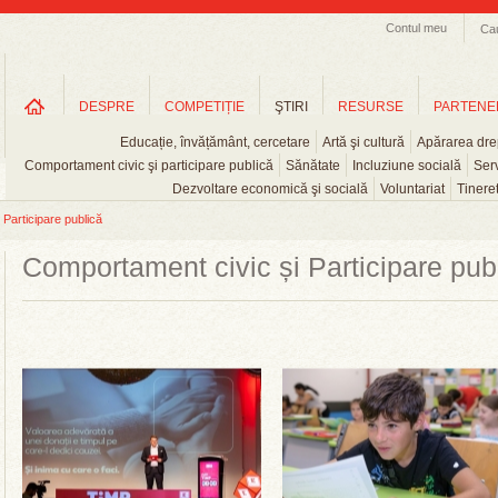
Contul meu
Ca
DESPRE
COMPETIȚIE
ŞTIRI
RESURSE
PARTENE
Educație, învățământ, cercetare
Artă şi cultură
Apărarea drep
Comportament civic şi participare publică
Sănătate
Incluziune socială
Serv
Dezvoltare economică şi socială
Voluntariat
Tinere
Participare publică
Comportament civic și Participare pub