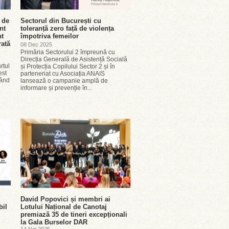
e de
Sectorul din București cu
nt
toleranță zero față de violența
nt
împotriva femeilor
rată
08 Dec 2025
Primăria Sectorului 2 împreună cu
Direcția Generală de Asistență Socială
rtul
și Protecția Copilului Sector 2 și în
fest
parteneriat cu Asociația ANAIS
când
lansează o campanie amplă de
informare și prevenție în...
l
David Popovici și membri ai
bil
Lotului Național de Canotaj
premiază 35 de tineri excepționali
la Gala Burselor DAR