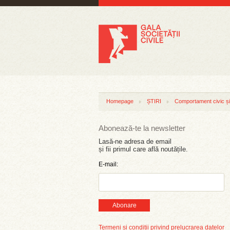
Homepage
ȘTIRI
Comportament civic și 
Abonează-te la newsletter
Lasă-ne adresa de email
și fii primul care află noutățile.
E-mail:
Abonare
Termeni și condiții privind prelucrarea datelor