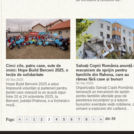
de închidere a centrelor de...
Cinci zile, patru case, sute de
Salvați Copiii România anunță
inimi: Hope Build Berceni 2025, o
mecanism de sprijin pentru
lecție de solidaritate
familiile din Rahova, care au
rămas fără case și bunuri
05 Noi 2025
05 Noi 2025
Hope Build Berceni 2025 a adus
Organizația Salvați Copiii România
împreună voluntari și parteneri pentru
lansează un mecanism de sprijin
familii care visează la un acasă sigur.
pentru familiile afectate grav de
Între 20 și 24 octombrie 2025, la
pierderea locuințelor și a tuturor
Berceni, județul Prahova, s-a încheiat o
bunurilor esențiale vieții cotidiene, 
nouă...
urmare a exploziei din cartierul...
Page:
din 39
«
‹
1
2
3
4
5
6
7
8
›
»