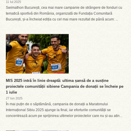
11 Iul 2025
Swimathon București, cea mai mare campanie de strângere de fonduri cu
tematică sportivă din România, organizată de Fundația Comunitară
București, și-a încheiat ediția cu cel mai mare rezultat de până acum: ...
MIS 2025 intră în linie dreaptă: ultima șansă de a susține
proiectele comunității sibiene Campania de donații se încheie pe
1 iulie
27 Iun 2025
În mai puțin de o săptămână, campania de donații a Maratonului
Internațional Sibiu 2025 ajunge la final, iar eforturile comunității se
concentrează acum pe sprijinirea ultimelor proiectelor care nu și-au atin...