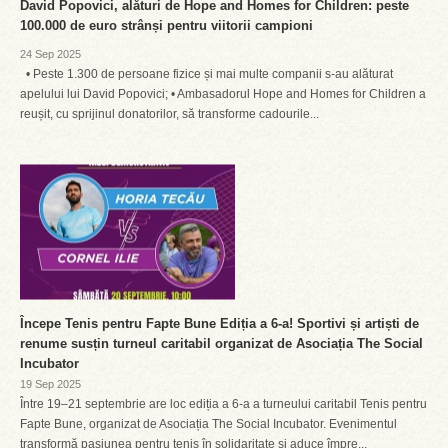
David Popovici, alături de Hope and Homes for Children: peste
100.000 de euro strânși pentru viitorii campioni
24 Sep 2025
• Peste 1.300 de persoane fizice și mai multe companii s-au alăturat
apelului lui David Popovici; • Ambasadorul Hope and Homes for Children a
reușit, cu sprijinul donatorilor, să transforme cadourile...
Începe Tenis pentru Fapte Bune Ediția a 6-a! Sportivi și artiști de
renume susțin turneul caritabil organizat de Asociația The Social
Incubator
19 Sep 2025
Între 19–21 septembrie are loc ediția a 6-a a turneului caritabil Tenis pentru
Fapte Bune, organizat de Asociația The Social Incubator. Evenimentul
transformă pasiunea pentru tenis în solidaritate și aduce împre...