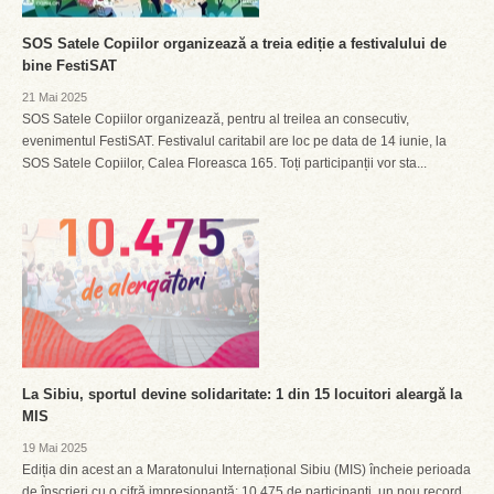
SOS Satele Copiilor organizează a treia ediție a festivalului de
bine FestiSAT
21 Mai 2025
SOS Satele Copiilor organizează, pentru al treilea an consecutiv,
evenimentul FestiSAT. Festivalul caritabil are loc pe data de 14 iunie, la
SOS Satele Copiilor, Calea Floreasca 165. Toți participanții vor sta...
La Sibiu, sportul devine solidaritate: 1 din 15 locuitori aleargă la
MIS
19 Mai 2025
Ediția din acest an a Maratonului Internațional Sibiu (MIS) încheie perioada
de înscrieri cu o cifră impresionantă: 10.475 de participanți, un nou record