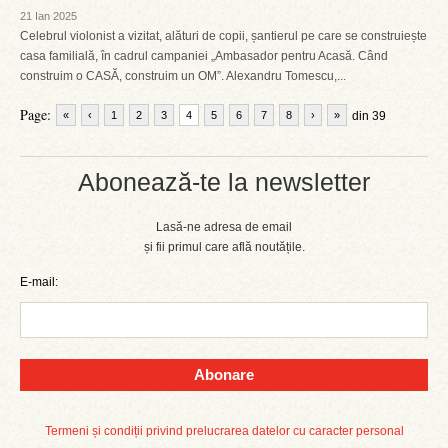
21 Ian 2025
Celebrul violonist a vizitat, alături de copii, șantierul pe care se construiește
casa familială, în cadrul campaniei „Ambasador pentru Acasă. Când
construim o CASĂ, construim un OM”. Alexandru Tomescu,...
Page:
«
‹
1
2
3
4
5
6
7
8
›
»
din 39
Abonează-te la newsletter
Lasă-ne adresa de email
și fii primul care află noutățile.
E-mail:
Abonare
Termeni și condiții privind prelucrarea datelor cu caracter personal