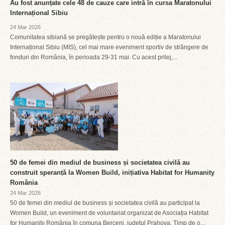
Au fost anunțate cele 48 de cauze care intră în cursa Maratonului
Internațional Sibiu
24 Mar 2026
Comunitatea sibiană se pregătește pentru o nouă ediție a Maratonului
Internațional Sibiu (MIS), cel mai mare eveniment sportiv de strângere de
fonduri din România, în perioada 29-31 mai. Cu acest prilej,...
50 de femei din mediul de business și societatea civilă au
construit speranță la Women Build, inițiativa Habitat for Humanity
România
24 Mar 2026
50 de femei din mediul de business și societatea civilă au participat la
Women Build, un eveniment de voluntariat organizat de Asociația Habitat
for Humanity România în comuna Berceni, județul Prahova. Timp de o...