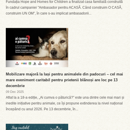
Fundația Hope and Homes for Children a finalizat casa familială construită
în cadrul campaniei ”Ambasador pentru ACASĂ. Când construim O CASĂ,
construim UN OM”, în care s-au implicat ambasadorii...
Mobilizare majoră la Iași pentru animalele din padocuri – cel mai
mare eveniment caritabil pentru prietenii blănoși are loc pe 13
decembrie
09 Dec 2025
Aflat la a 18-a ediție, „Ai cumva o păturică?” este una dintre cele mai mari și
inedite inițiative pentru animale, ce își propune extinderea la nivel național
începând cu anul 2026. Pe 13 decembrie, în...