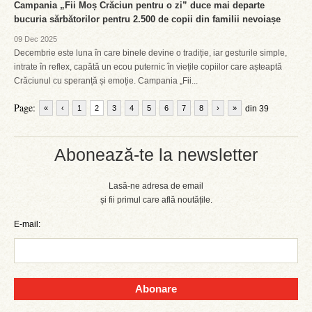
Campania „Fii Moș Crăciun pentru o zi” duce mai departe
bucuria sărbătorilor pentru 2.500 de copii din familii nevoiașe
09 Dec 2025
Decembrie este luna în care binele devine o tradiție, iar gesturile simple,
intrate în reflex, capătă un ecou puternic în viețile copiilor care așteaptă
Crăciunul cu speranță și emoție. Campania „Fii...
Page:
«
‹
1
2
3
4
5
6
7
8
›
»
din 39
Abonează-te la newsletter
Lasă-ne adresa de email
și fii primul care află noutățile.
E-mail:
Abonare