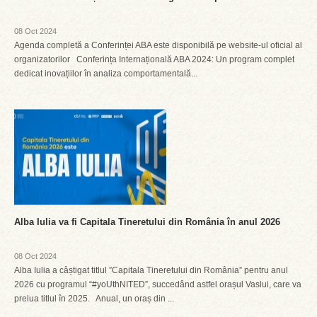
08 Oct 2024
Agenda completă a Conferinței ABA este disponibilă pe website-ul oficial al
organizatorilor Conferința Internațională ABA 2024: Un program complet
dedicat inovațiilor în analiza comportamentală...
Alba Iulia va fi Capitala Tineretului din România în anul 2026
08 Oct 2024
Alba Iulia a câștigat titlul ”Capitala Tineretului din România” pentru anul
2026 cu programul “#yoUthNITED”, succedând astfel orașul Vaslui, care va
prelua titlul în 2025. Anual, un oraș din ...