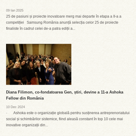
09 Ian 2025
25 de pasiuni și proiecte inovatoare merg mai departe în etapa a II-a a
competiției Samsung România anunță selecția celor 25 de proiecte
finaliste în cadrul celei de-a patra ediții a...
Diana Filimon, co-fondatoarea Gen, știri, devine a 11-a Ashoka
Fellow din România
10 Dec 2024
· Ashoka este o organizație globală pentru susținerea antreprenoriatului
social și schimbărilor sistemice, fiind aleasă constant în top 10 cele mai
inovative organizații din...