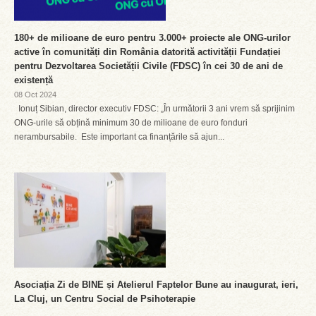
180+ de milioane de euro pentru 3.000+ proiecte ale ONG-urilor
active în comunități din România datorită activității Fundației
pentru Dezvoltarea Societății Civile (FDSC) în cei 30 de ani de
existență
08 Oct 2024
Ionuț Sibian, director executiv FDSC: „În următorii 3 ani vrem să sprijinim
ONG-urile să obțină minimum 30 de milioane de euro fonduri
nerambursabile. Este important ca finanțările să ajun...
Asociația Zi de BINE și Atelierul Faptelor Bune au inaugurat, ieri,
La Cluj, un Centru Social de Psihoterapie