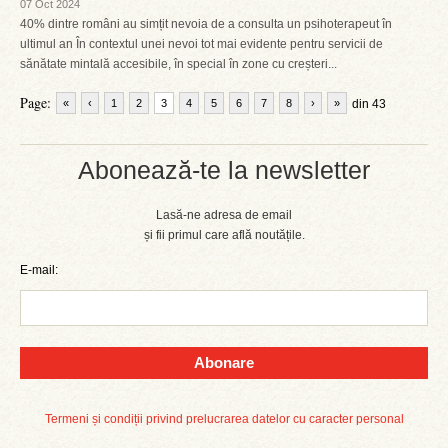
07 Oct 2024
40% dintre români au simțit nevoia de a consulta un psihoterapeut în
ultimul an În contextul unei nevoi tot mai evidente pentru servicii de
sănătate mintală accesibile, în special în zone cu creșteri...
Page:
«
‹
1
2
3
4
5
6
7
8
›
»
din 43
Abonează-te la newsletter
Lasă-ne adresa de email
și fii primul care află noutățile.
E-mail:
Abonare
Termeni și condiții privind prelucrarea datelor cu caracter personal