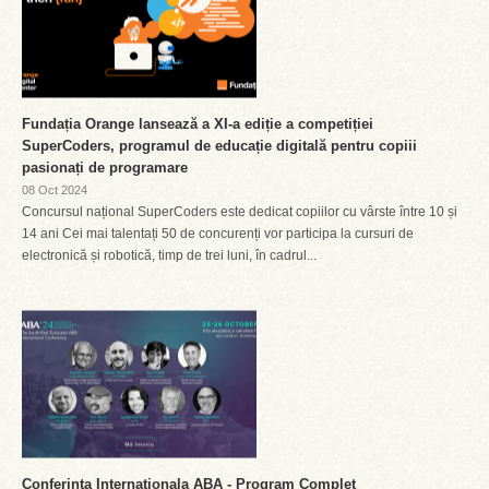
Fundația Orange lansează a XI-a ediție a competiției
SuperCoders, programul de educație digitală pentru copiii
pasionați de programare
08 Oct 2024
Concursul național SuperCoders este dedicat copiilor cu vârste între 10 și
14 ani Cei mai talentați 50 de concurenți vor participa la cursuri de
electronică și robotică, timp de trei luni, în cadrul...
Conferinta Internaționala ABA - Program Complet