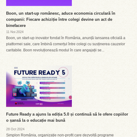
Boon, un start-up românesc, aduce economia circulară în
companii: Fiecare achiziție între colegi devine un act de
binefacere
11 Noi 2024
Boon, un start-up inovator fondat în România, anunță lansarea oficială a
platformei sale, care îmbină comerțul între colegi cu susținerea cauzelor
caritabile. Boon revoluționează modul în care angajații se...
Future Ready a ajuns la ediția 5.0 și continuă să le ofere copiilor
o șansă la o educație mai bună
28 Oct 2024
Simplon România, organizație non-profit care dezvoltă programe