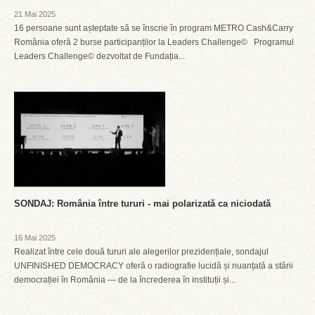
21 Mai 2025
16 persoane sunt așteptate să se înscrie în program METRO Cash&Carry
România oferă 2 burse participanților la Leaders Challenge© Programul
Leaders Challenge© dezvoltat de Fundația...
SONDAJ: România între tururi - mai polarizată ca niciodată
16 Mai 2025
Realizat între cele două tururi ale alegerilor prezidențiale, sondajul
UNFINISHED DEMOCRACY oferă o radiografie lucidă și nuanțată a stării
democrației în România — de la încrederea în instituții și...