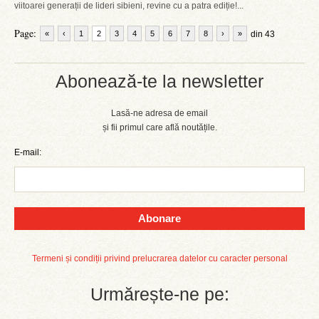
viitoarei generații de lideri sibieni, revine cu a patra ediție!...
Page:
«
‹
1
2
3
4
5
6
7
8
›
»
din 43
Abonează-te la newsletter
Lasă-ne adresa de email
și fii primul care află noutățile.
E-mail:
Abonare
Termeni și condiții privind prelucrarea datelor cu caracter personal
Urmărește-ne pe: