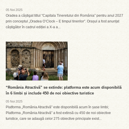
05 Noi 2025
Oradea a câștigat titlul ”Capitala Tineretului din România” pentru anul 2027
prin conceptul „Oradea O’Clock – E timpul tinerilor”. Orașul a fost anunțat
câștigător în cadrul ediției a X-a a...
“România Atractivă” se extinde: platforma este acum disponibilă
în 6 limbi și include 450 de noi obiective turistice
05 Noi 2025
Platforma „România Atractivă” este disponibilă acum în șase limbi;
Platforma „România Atractivă” a fost extinsă cu 450 de noi obiective
turistice, care se adaugă celor 275 obiective principale exist...