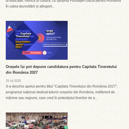
la educație, muncă și cultură, cu sprijinul Fundației Dacia pentru România
În calea dezvoltării și atingerii...
Orașele își pot depune candidatura pentru Capitala Tineretului
din România 2027
25 Iul 2025
S-a deschis apelul pentru titlul ”Capitala Tineretului din România 2027”,
programul național dedicat tuturor orașelor din România, indiferent de
mărime sau regiune, care cred în potențialul tinerilor de a...