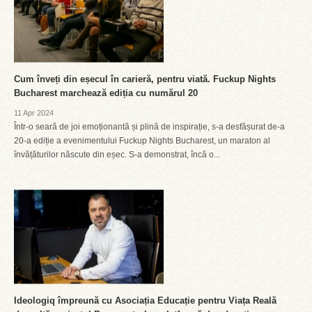
Cum înveți din eșecul în carieră, pentru viată. Fuckup Nights
Bucharest marchează ediția cu numărul 20
11 Apr 2024
Într-o seară de joi emoționantă și plină de inspirație, s-a desfășurat de-a
20-a ediție a evenimentului Fuckup Nights Bucharest, un maraton al
învățăturilor născute din eșec. S-a demonstrat, încă o...
Ideologiq împreună cu Asociația Educație pentru Viața Reală