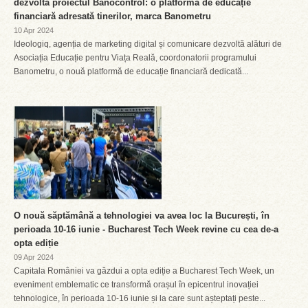
dezvoltă proiectul Banocontrol: o platformă de educație
financiară adresată tinerilor, marca Banometru
10 Apr 2024
Ideologiq, agenția de marketing digital și comunicare dezvoltă alături de
Asociația Educație pentru Viața Reală, coordonatorii programului
Banometru, o nouă platformă de educație financiară dedicată...
O nouă săptămână a tehnologiei va avea loc la București, în
perioada 10-16 iunie - Bucharest Tech Week revine cu cea de-a
opta ediție
09 Apr 2024
Capitala României va găzdui a opta ediție a Bucharest Tech Week, un
eveniment emblematic ce transformă orașul în epicentrul inovației
tehnologice, în perioada 10-16 iunie și la care sunt așteptați peste...