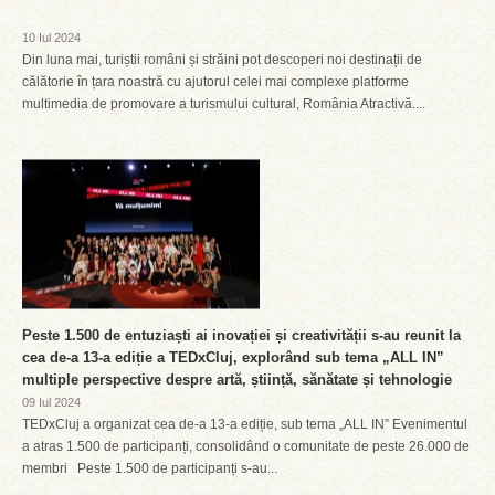
10 Iul 2024
Din luna mai, turiștii români și străini pot descoperi noi destinații de
călătorie în țara noastră cu ajutorul celei mai complexe platforme
multimedia de promovare a turismului cultural, România Atractivă....
Peste 1.500 de entuziaști ai inovației și creativității s-au reunit la
cea de-a 13-a ediție a TEDxCluj, explorând sub tema „ALL IN”
multiple perspective despre artă, știință, sănătate și tehnologie
09 Iul 2024
TEDxCluj a organizat cea de-a 13-a ediție, sub tema „ALL IN” Evenimentul
a atras 1.500 de participanți, consolidând o comunitate de peste 26.000 de
membri Peste 1.500 de participanți s-au...