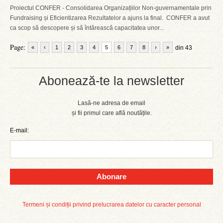
Proiectul CONFER - Consolidarea Organizațiilor Non-guvernamentale prin
Fundraising și Eficientizarea Rezultatelor a ajuns la final. CONFER a avut
ca scop să descopere și să întărească capacitatea unor...
Page:
«
‹
1
2
3
4
5
6
7
8
›
»
din 43
Abonează-te la newsletter
Lasă-ne adresa de email
și fii primul care află noutățile.
E-mail:
Abonare
Termeni și condiții privind prelucrarea datelor cu caracter personal