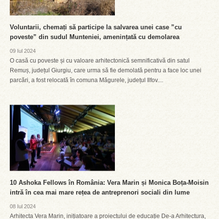
Voluntarii, chemați să participe la salvarea unei case ”cu
poveste” din sudul Munteniei, amenințată cu demolarea
09 Iul 2024
O casă cu poveste și cu valoare arhitectonică semnificativă din satul
Remuș, județul Giurgiu, care urma să fie demolată pentru a face loc unei
parcări, a fost relocată în comuna Măgurele, județul Ilfov....
10 Ashoka Fellows în România: Vera Marin și Monica Boța-Moisin
intră în cea mai mare rețea de antreprenori sociali din lume
08 Iul 2024
Arhitecta Vera Marin, inițiatoare a proiectului de educație De-a Arhitectura,